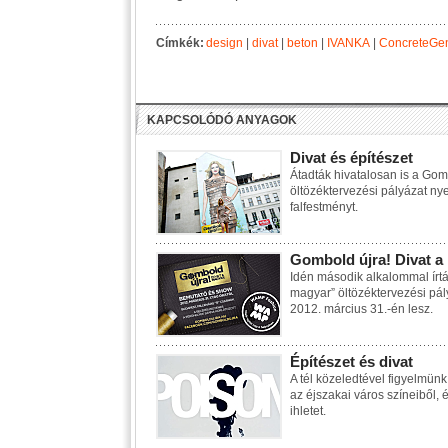
Címkék:
design
|
divat
|
beton
|
IVANKA
|
ConcreteGe
KAPCSOLÓDÓ ANYAGOK
Divat és építészet
Átadták hivatalosan is a Gom
öltözéktervezési pályázat ny
falfestményt.
Gombold újra! Divat a
Idén második alkalommal írtá
magyar” öltözéktervezési pá
2012. március 31.-én lesz.
Építészet és divat
A tél közeledtével figyelmünk 
az éjszakai város színeiből, é
ihletet.