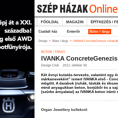
FŐOLDAL
MAGAZIN
ÉPÍTKEZÉS / F
Családi ház
Enteriőr
Bútor / tárgy
»
»
Design
Bútor / tárgy
IVANKA ConcreteGenezis ruhakoll
BÚTOR / TÁRGY
IVANKA ConcreteGenezis 
Design Club
2012. október 30.
Két évnyi kutatás‐tervezés, valamint egy é
márkaneveként” ismert IVANKA első ‐ Concr
mögött. A darabok (ruhák, táskák és ékszere
mind anyagukban beton, borjúbőr és a sajá
(szürke árnyalatai) az IVANKA beton iránti 
Organ Jewellery kollekció