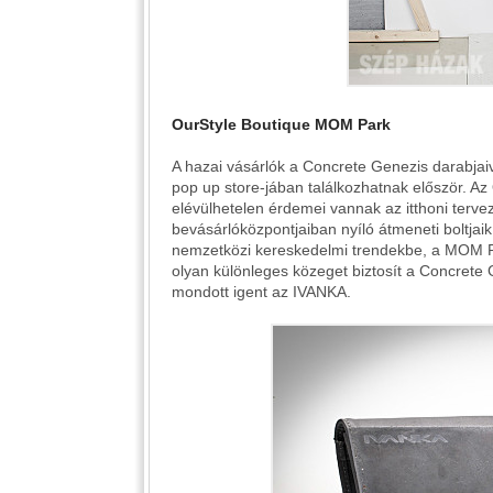
OurStyle Boutique MOM Park
A hazai vásárlók a Concrete Genezis darabjai
pop up store-jában találkozhatnak először. Az
elévülhetelen érdemei vannak az itthoni ter
bevásárlóközpontjaiban nyíló átmeneti boltjaik
nemzetközi kereskedelmi trendekbe, a MOM Par
olyan különleges közeget biztosít a Concret
mondott igent az IVANKA.