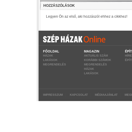
FŐOLDAL
MAGAZIN
ÉPÍ
HÁZAK
AKTUÁLIS SZÁM
HÍR
LAKÁSOK
KORÁBBI SZÁMOK
ÉPÍ
MEGRENDELÉS
MEGRENDELÉS
HÁZAK
LAKÁSOK
|
|
|
IMPRESSZUM
KAPCSOLAT
MÉDIAAJÁNLAT
MEG