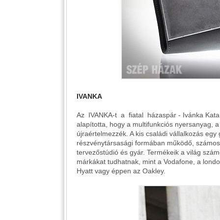
IVANKA
Az IVANKA‐t a fiatal házaspár ‐ Ivánka Katali
alapította, hogy a multifunkciós nyersanyag, a
újraértelmezzék. A kis családi vállalkozás egy
részvénytársasági formában működő, számos n
tervezőstúdió és gyár. Termékeik a világ szá
márkákat tudhatnak, mint a Vodafone, a londo
Hyatt vagy éppen az Oakley.