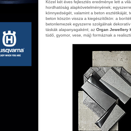
Közel két éves fejlesztés eredménye lett a vilá
hordhatóság alapkövetelményének; egyszerre
könnyedségét, valamint a beton esztétikáját, 
beton köszön vissza a kiegészítőkön: a boríték
betonlemezek egyszerre szolgálnak dekoratív 
táskák alapanyagaként; az
Organ Jewellery 
tüdő, gyomor, vese, máj) formáznak a realisz