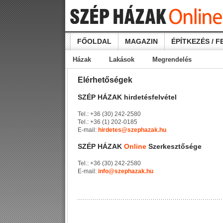
FŐOLDAL
MAGAZIN
ÉPÍTKEZÉS / F
Házak
Lakások
Megrendelés
Elérhetőségek
SZÉP HÁZAK hirdetésfelvétel
Tel.: +36 (30) 242-2580
Tel.: +36 (1) 202-0185
E-mail:
hirdetes@szephazak.hu
SZÉP HÁZAK
Online
Szerkesztősége
Tel.: +36 (30) 242-2580
E-mail:
info@szephazak.hu