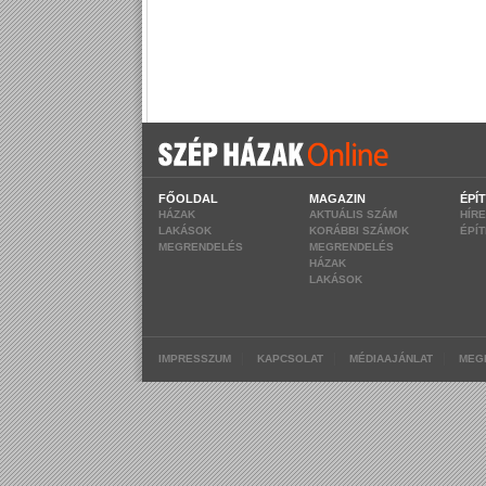
FŐOLDAL
MAGAZIN
ÉPÍ
HÁZAK
AKTUÁLIS SZÁM
HÍR
LAKÁSOK
KORÁBBI SZÁMOK
ÉPÍ
MEGRENDELÉS
MEGRENDELÉS
HÁZAK
LAKÁSOK
|
|
|
IMPRESSZUM
KAPCSOLAT
MÉDIAAJÁNLAT
MEG