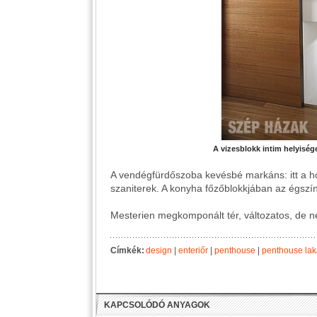
A vizesblokk intim helyiség
A vendégfürdőszoba kevésbé markáns: itt a hóf
szaniterek. A konyha főzőblokkjában az égszínk
Mesterien megkomponált tér, változatos, de ne
Címkék:
design
|
enteriőr
|
penthouse
|
penthouse lak
KAPCSOLÓDÓ ANYAGOK