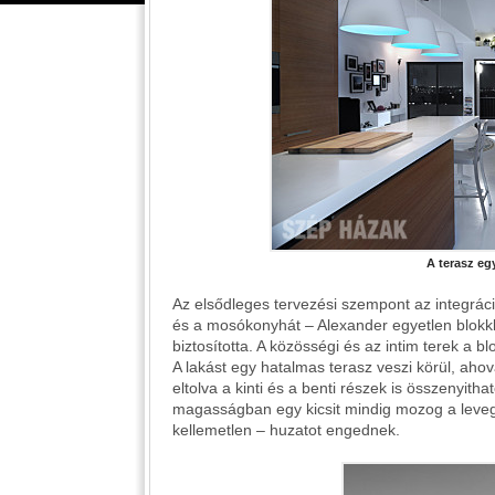
A terasz eg
Az elsődleges tervezési szempont az integráció
és a mosókonyhát – Alexander egyetlen blokkba
biztosította. A közösségi és az intim terek a bl
A lakást egy hatalmas terasz veszi körül, ahova
eltolva a kinti és a benti részek is összenyitha
magasságban egy kicsit mindig mozog a levegő,
kellemetlen – huzatot engednek.