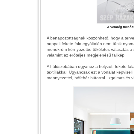
A vendég fürdős
A benapozottságnak köszönhető, hogy a terve
nappali fekete fala egyáltalán nem tűnik nyom
monokróm környezetbe tökéletes választás a 
valamint az erőteljes megjelenésű falikép.
A hálószobában ugyanez a helyzet: fekete fal
textíliákkal. Ugyancsak ezt a vonalat képvisel
mennyezettel, hófehér bútorral. Izgalmas és vi