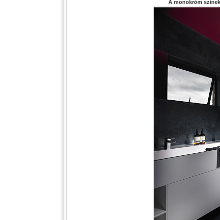
A monokróm színeket 