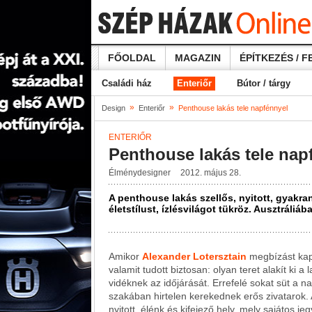
FŐOLDAL
MAGAZIN
ÉPÍTKEZÉS / F
Családi ház
Enteriőr
Bútor / tárgy
»
»
Design
Enteriőr
Penthouse lakás tele napfénnyel
ENTERIŐR
Penthouse lakás tele nap
Élménydesigner
2012. május 28.
A penthouse lakás szellős, nyitott, gyakr
életstílust, ízlésvilágot tükröz. Ausztráli
Amikor
Alexander Lotersztain
megbízást kap
valamit tudott biztosan: olyan teret alakít ki
vidéknek az időjárását. Errefelé sokat süt a 
szakában hirtelen kerekednek erős zivatarok. A
nyitott, élénk és kifejező hely, mely sajátos jeg