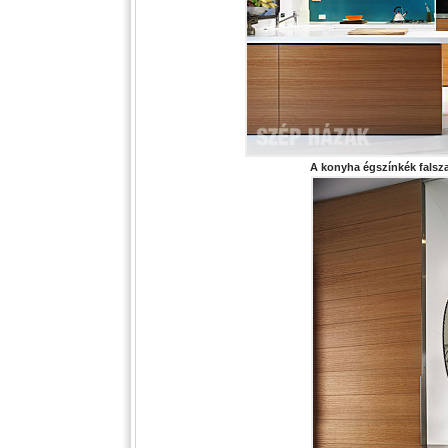
A konyha égszínkék falsz