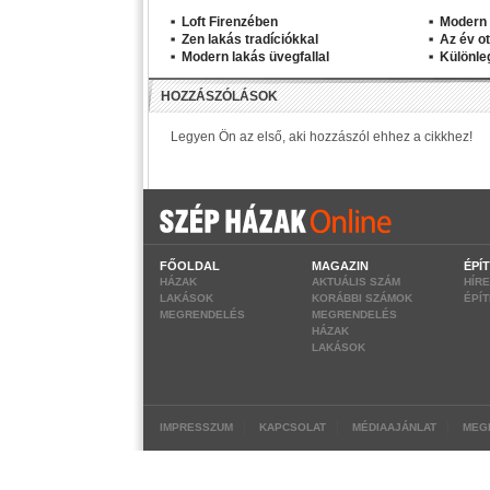
Loft Firenzében
Modern 
Zen lakás tradíciókkal
Az év o
Modern lakás üvegfallal
Különle
FŐOLDAL
MAGAZIN
ÉPÍ
HÁZAK
AKTUÁLIS SZÁM
HÍR
LAKÁSOK
KORÁBBI SZÁMOK
ÉPÍ
MEGRENDELÉS
MEGRENDELÉS
HÁZAK
LAKÁSOK
|
|
|
IMPRESSZUM
KAPCSOLAT
MÉDIAAJÁNLAT
MEG