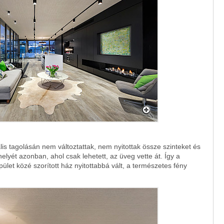
lis tagolásán nem változtattak, nem nyitottak össze szinteket és
helyét azonban, ahol csak lehetett, az üveg vette át. Így a
let közé szorított ház nyitottabbá vált, a természetes fény