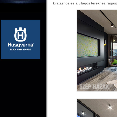
kilátáshoz és a világos terekhez ragas