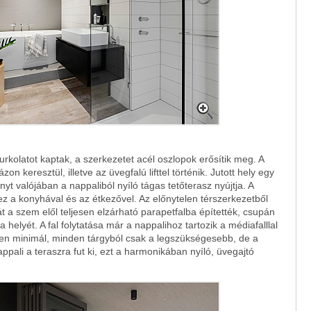
urkolatot kaptak, a szerkezetet acél oszlopok erősítik meg. A
zon keresztül, illetve az üvegfalú lifttel történik. Jutott hely egy
nyt valójában a nappaliból nyíló tágas tetőterasz nyújtja. A
z a konyhával és az étkezővel. Az előnytelen térszerkezetből
t a szem elől teljesen elzárható parapetfalba építették, csupán
a helyét. A fal folytatása már a nappalihoz tartozik a médiafalllal
ben minimál, minden tárgyból csak a legszükségesebb, de a
pali a teraszra fut ki, ezt a harmonikában nyíló, üvegajtó