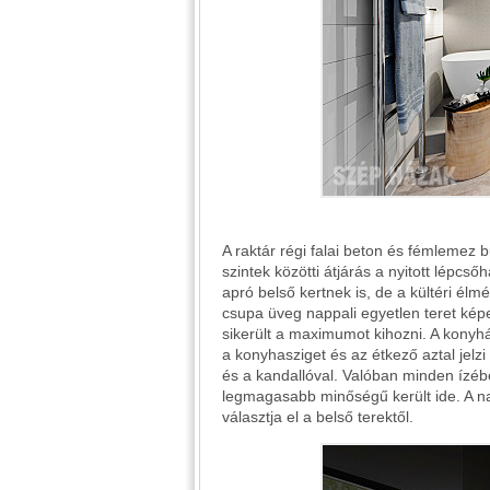
A raktár régi falai beton és fémlemez b
szintek közötti átjárás a nyitott lépcsőhá
apró belső kertnek is, de a kültéri élmé
csupa üveg nappali egyetlen teret képe
sikerült a maximumot kihozni. A konyhá
a konyhasziget és az étkező aztal jelzi 
és a kandallóval. Valóban minden ízé
legmagasabb minőségű került ide. A nap
választja el a belső terektől.