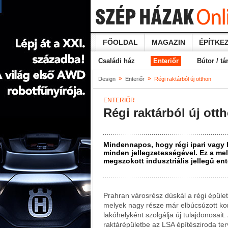
FŐOLDAL
MAGAZIN
ÉPÍTKEZ
Családi ház
Enteriőr
Bútor / tá
»
»
Design
Enteriőr
Régi raktárból új otthon
ENTERIŐR
Régi raktárból új ott
Mindennapos, hogy régi ipari vagy 
minden jellegzetességével. Ez a me
megszokott indusztriális jellegű ent
Prahran városrész dúskál a régi épület
melyek nagy része már elbúcsúzott kora
lakóhelyként szolgálja új tulajdonosait
raktárépületbe az LSA építésziroda terv