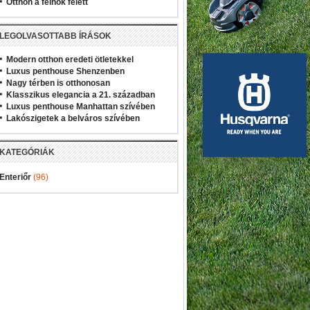
Otthon a felhők felett
LEGOLVASOTTABB ÍRÁSOK
Modern otthon eredeti ötletekkel
Luxus penthouse Shenzenben
Nagy térben is otthonosan
Klasszikus elegancia a 21. században
Luxus penthouse Manhattan szívében
Lakószigetek a belváros szívében
KATEGÓRIÁK
Enteriőr
(96)