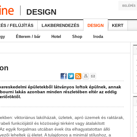
BELÉPÉS
DESIGN
ÉS / FELÚJÍTÁS
LAKBERENDEZÉS
DESIGN
KERT
rgy
Étterem / bár
Hotel
Shop
Iroda
hon
kereskedelmi épületekből látványos loftok épülnek, annak
lbourni lakás azonban minden részletében eltér az eddig
eriőröktől.
ekben: viktoriánus lakóházak, üzletek, apró üzemek és raktárak,
beli funkciójától és közösségi térként vagy átalakított
. Az egyik forgalmas utcában évek óta elhagyatatottan álló
ezői leheltek új életet. A tulajdonos a minimál stílushoz, a