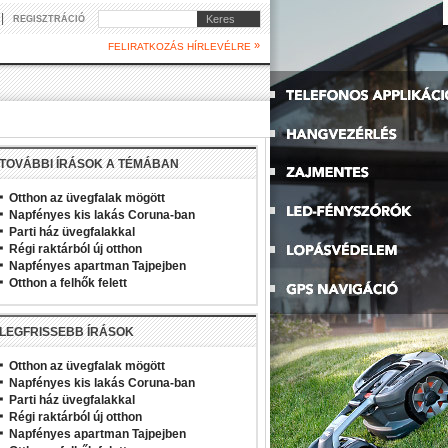
|
Keres
REGISZTRÁCIÓ
»
FELIRATKOZÁS HÍRLEVÉLRE
TOVÁBBI ÍRÁSOK A TÉMÁBAN
Otthon az üvegfalak mögött
Napfényes kis lakás Coruna-ban
Parti ház üvegfalakkal
Régi raktárból új otthon
Napfényes apartman Tajpejben
Otthon a felhők felett
LEGFRISSEBB ÍRÁSOK
Otthon az üvegfalak mögött
Napfényes kis lakás Coruna-ban
Parti ház üvegfalakkal
Régi raktárból új otthon
Napfényes apartman Tajpejben