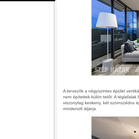
A tervezők a négyszintes épület vertiká
nem építettek külön tetőt. A téglafalak 
viszonylag keskeny, két szomszédos épü
mindenütt átjárja.