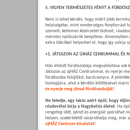
5. VIGYEN TERMÉSZETES FÉNYT A FÜRDŐS
Nem is lehet kérdés, hogy miért jobb termész
helyiségébe, mint mesterséges fényforrást ha
szemeit, kellemes közérzetet biztosít, ráadá
méretes nyílászárók beépítése. Amennyiben e
extra tükröket helyezhet el, hogy így szórja s
+1. JÁTSSZON AZ ÚJHÁZ CENRUMMAL ÉS 
Hőn áhított fürdőszobája megvalósítása sok k
Játsszon az újHÁZ Centrummal, és nyerje meg
fürdőszoba felújítást, karácsonyra. A jelent
honlapjára, ahol a kérdőív kitöltésével mári
és nyerje meg álmai fürdőszobáját!
Ne feledje, egy lakás azért épül, hogy élj
részlevétel bírja a Nagybetűs életet.
Ha épít
rengeteg időt, pénzt és energiát spórolhat 
helyen, szakértéktől vásárolhatja meg, már a
újHÁZ Centrum kínálatát!