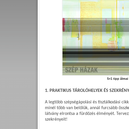
5+1 tipp álma
1. PRAKTIKUS TÁROLÓHELYEK ÉS SZEKRÉN
A legtöbb szépségápolási és tisztálkodási ci
minél több van belőlük, annál furcsább össz
látvány elrontsa a fürdőzés élményét. Tervez
szekrényeit!