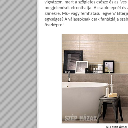
vigyázzon, mert a szögletes csésze és az íves
megjelenését elronthatja. A csaptelepnél és 
színekre. Mű- vagy fémhatású legyen? Eltérj
egységes? A válaszoknak csak fantáziája szab
összképre!
5+1 tipp álma