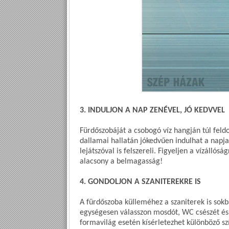
3. INDULJON A NAP ZENÉVEL, JÓ KEDVVEL
Fürdőszobáját a csobogó víz hangján túl feld
dallamai hallatán jókedvűen indulhat a napja
lejátszóval is felszereli. Figyeljen a vízálló
alacsony a belmagasság!
4. GONDOLJON A SZANITEREKRE IS
A fürdőszoba külleméhez a szaniterek is sokb
egységesen válasszon mosdót, WC csészét és
formavilág esetén kísérletezhet különböző sz