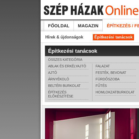
FŐOLDAL
MAGAZIN
ÉPÍTKEZÉS / F
Hírek & újdonságok
Építkezési tanácsok
Építkezési tanácsok
ÖSSZES KATEGÓRIA
ABLAK ÉS ERKÉLYAJTÓ
FALAZAT
AJTÓ
FESTÉK, BEVONAT
ÁRNYÉKOLÓ
FÜRDŐSZOBA
BELTÉRI BURKOLAT
FŰTÉS
ÉPÍTKEZÉS
HOMLOKZATBURKOLAT
ELŐKÉSZÍTÉSE