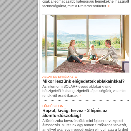
csak a legmagasabb kategóriájú termékeknél használt
»
technológiákat, mint a Protector felületet.
ABLAK ÉS ERKÉLYAJTÓ
Mikor leszünk elégedettek ablakainkkal?
Az Internorm SOLAR+ üvegű ablakai kitűnő
hőszigetelő és hangszigetelő képességűek, valamint
»
rendkívül esztétikusak.
FÜRDŐSZOBA
Rajzol, kivág, tervez - 3 lépés az
álomfürdőszobáig!
A fürdőszoba tervezés több mint fejben tervezgetett
álmodozás. Mutatunk egy remek fürdőszoba tervezőt,
amellyel akár egy nyugodt estén elindulhatsz a fürdőd