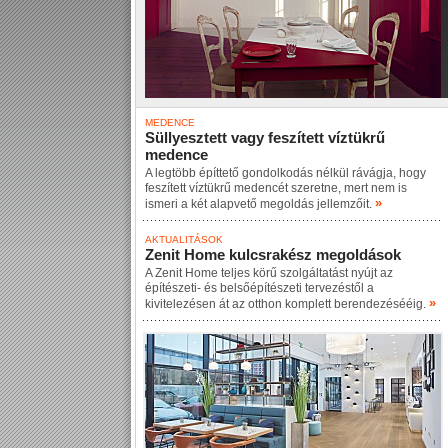
MEDENCE
Süllyesztett vagy feszített víztükrű
medence
A legtöbb építtető gondolkodás nélkül rávágja, hogy
feszített víztükrű medencét szeretne, mert nem is
»
ismeri a két alapvető megoldás jellemzőit.
AKTUALITÁSOK
Zenit Home kulcsrakész megoldások
A Zenit Home teljes körű szolgáltatást nyújt az
építészeti- és belsőépítészeti tervezéstől a
»
kivitelezésen át az otthon komplett berendezésééig.