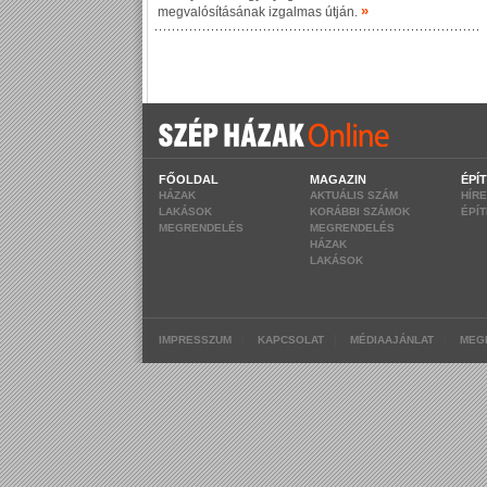
»
megvalósításának izgalmas útján.
FŐOLDAL
MAGAZIN
ÉPÍ
HÁZAK
AKTUÁLIS SZÁM
HÍR
LAKÁSOK
KORÁBBI SZÁMOK
ÉPÍ
MEGRENDELÉS
MEGRENDELÉS
HÁZAK
LAKÁSOK
|
|
|
IMPRESSZUM
KAPCSOLAT
MÉDIAAJÁNLAT
MEG