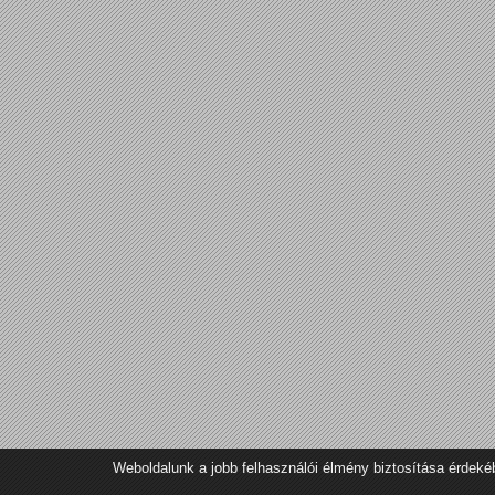
Weboldalunk a jobb felhasználói élmény biztosítása érdeké