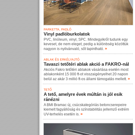
PARKETTA, PADLÓ
Vinyl padlóburkolatok
PVC, linóleum, vinyl, SPC. Mindegyikről tudunk egy
keveset, de nem eleget, pedig a különbség közöttük
»
nagyon is nyilvánvaló, sőt tapintható.
ABLAK ÉS ERKÉLYAJTÓ
Tavaszi tetőtéri ablak akció a FAKRO-nál
Akciós Fakro tetőtéri ablakok vásárlása esetén most
ablakonként 15 000 ft-ot visszaigényelhet 20 napon
»
belül az akár 3 millió ft-os állami támogatás mellett.
TETŐ
A tető, amelyre évek múltán is jól esik
ránézni
A BMI Bramac új, csúcskategóriás betoncserepeire
kiemelt fagyállóság és színstabilitás jellemző extrém
»
UV-terhelés esetén is.