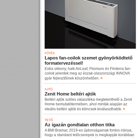
FŰTÉS
Lapos fan-coilok szemet gyönyörködtető
formatervezéssel!
Extra vékony, halk AirLeaf, Filomuro és Filoterra fan-
coilok jelentek meg az észak-olaszországi INNOVA
»
gyár fejlesztőinek köszönhetően.
AJTÓ
Zenit Home beltéri ajtók
Beltéri ajtók széles választéka megtekinthető a Zenit
Home bemutatótermében, ahol minták alapján az
»
ideális beltéri ajtók és kilincsek kiválaszthatók.
TETŐ
Az igazán gondtalan otthon titka
A BMI Bramac 2019-es újdonságainak fontos iránya,
hogy a standard tetőcserepek is megkapják korábban