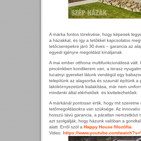
A márka fontos törekvése, hogy képesek legyen
a házakkal, és így a tetőkkel kapcsolatos meg
tetőcserepekre járó 30 éves – garancia az ala
egyedi igényre megoldást kínáljanak.
A mai ember otthona multifunkcionálissá vált:
pincénkben konditerem van, a terasz nyugalm
tucatnyi gyereket látunk vendégül egy babazsú
telepítünk az alagsorba és szaunát építünk a
lakókörnyezetünk kialakítása, már nem unifor
mindenki által elérhetőek és kivitelezhetőek.
A márkánál pontosan értik, hogy mit szeretne
tetőmegoldásokra van szüksége. Az innovatív 
hosszú távú garancia, a páratlan nemzetközi t
azt szolgálják, hogy házunk valóban a gondt
alatt. Erről szól a
Happy House filozófia
.
Video:
https://www.youtube.com/watch?v