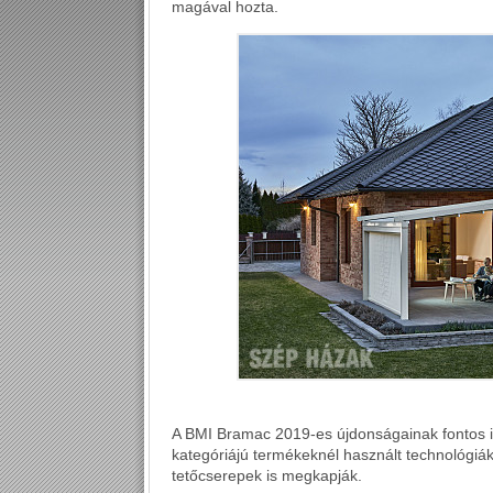
magával hozta.
A BMI Bramac 2019-es újdonságainak fontos 
kategóriájú termékeknél használt technológiáka
tetőcserepek is megkapják.