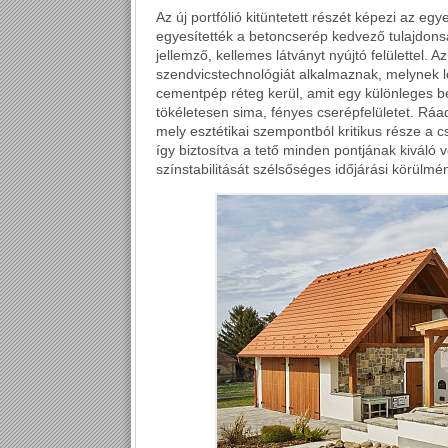
Az új portfólió kitüntetett részét képezi az eg
egyesítették a betoncserép kedvező tulajdons
jellemző, kellemes látványt nyújtó felülettel. A
szendvicstechnológiát alkalmaznak, melynek 
cementpép réteg kerül, amit egy különleges be
tökéletesen sima, fényes cserépfelületet. Ráad
mely esztétikai szempontból kritikus része a c
így biztosítva a tető minden pontjának kiváló​ 
színstabilitását szélsőséges időjárási körülmén