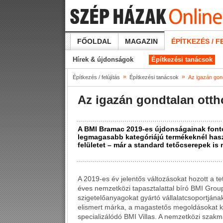
FŐOLDAL
MAGAZIN
ÉPÍTKEZÉS / F
Hírek & újdonságok
Építkezési tanácsok
»
»
Építkezés / felújítás
Építkezési tanácsok
Az igazán gond
Az igazán gondtalan ottho
A BMI Bramac 2019-es újdonságainak fonto
legmagasabb kategóriájú termékeknél haszn
felületet – már a standard tetőcserepek is
A 2019-es év jelentős változásokat hozott a t
éves nemzetközi tapasztalattal bíró BMI Grou
szigetelőanyagokat gyártó vállalatcsoportjának
elismert márka, a magastetős megoldásokat k
specializálódó BMI Villas. A nemzetközi szakm