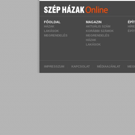
FŐOLDAL
MAGAZIN
ÉPÍ
HÁZAK
AKTUÁLIS SZÁM
HÍR
LAKÁSOK
KORÁBBI SZÁMOK
ÉPÍ
MEGRENDELÉS
MEGRENDELÉS
HÁZAK
LAKÁSOK
|
|
|
IMPRESSZUM
KAPCSOLAT
MÉDIAAJÁNLAT
MEG