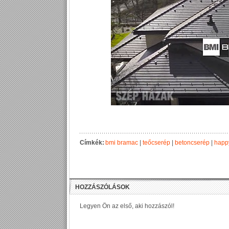
Címkék:
bmi bramac
|
teőcserép
|
betoncserép
|
happy