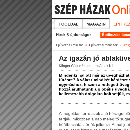
FŐOLDAL
MAGAZIN
ÉPÍTKEZ
Hírek & újdonságok
Építkezési tan
»
»
Építkezés / felújítás
Építkezési tanácsok
Az i
Az igazán jó ablaküv
Klinger Gábor / Internorm Ablak Kft.
Mindenki hallott már az üvegházhat
fűtésre? A válasz mindkét kérdésre 
egymáshoz, hiszen a rettegett üveg
hozzájárulhatunk a globális üveghá
kellemesebb dolgokra költhetjük, mi
A megoldást erre azok a jó hőszigetel
tartják, miközben a nap melegítő sugar
hőátbocsátási érték jellemzi. Annál jo