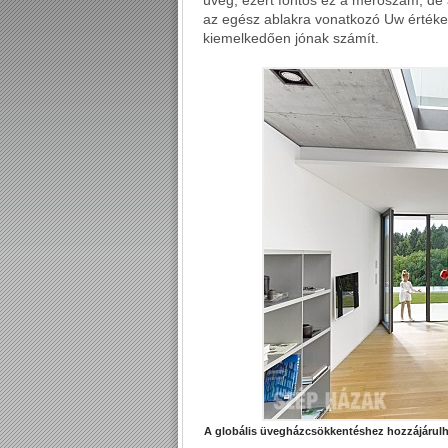
üveg, ezért fontos ez a mérőszám, de 
az egész ablakra vonatkozó Uw értéke
kiemelkedően jónak számít.
A globális üvegházcsökkentéshez hozzájárulha