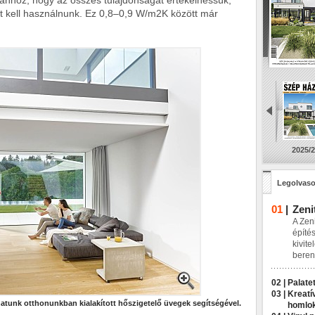
ahhoz, hogy az összes tulajdonságát értékelhessük,
t kell használnunk. Ez 0,8–0,9 W/m2K között már
2025/2
Legolvaso
01
|
Zeni
A Zeni
építés
kivite
beren
02 |
Palatet
03 |
Kreatí
tunk otthonunkban kialakított hőszigetelő üvegek segítségével.
homlo