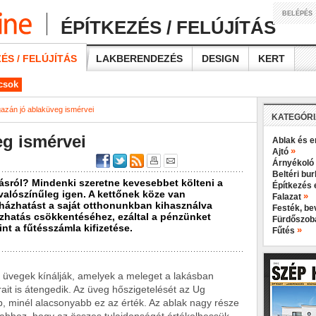
BELÉPÉS
ÉPÍTKEZÉS / FELÚJÍTÁS
ÉS / FELÚJÍTÁS
LAKBERENDEZÉS
DESIGN
KERT
ácsok
gazán jó ablaküveg ismérvei
KATEGÓR
eg ismérvei
Ablak és e
»
Ajtó
Árnyékoló
Beltéri bu
ásról? Mindenki szeretne kevesebbet költeni a
Építkezés 
valószínűleg igen. A kettőnek köze van
»
Falazat
házhatást a saját otthonunkban kihasználva
Festék, b
zhatás csökkentéséhez, ezáltal a pénzünket
Fürdőszo
nt a fűtésszámla kifizetése.
»
Fűtés
ő üvegek kínálják, amelyek a meleget a lakásban
ait is átengedik. Az üveg hőszigetelését az Ug
bb, minél alacsonyabb ez az érték. Az ablak nagy része