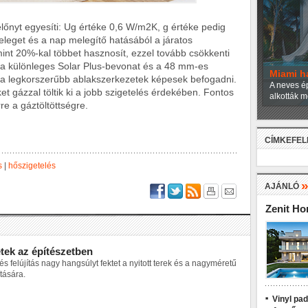
lőnyt egyesíti: Ug értéke 0,6 W/m2K, g értéke pedig
eleget és a nap melegítő hatásából a járatos
nt 20%-kal többet hasznosít, ezzel tovább csökkenti
 a különleges Solar Plus-bevonat és a 48 mm-es
Miami h
 a legkorszerűbb ablakszerkezetek képesek befogadni.
A neves ép
t gázzal töltik ki a jobb szigetelés érdekében. Fontos
alkották m
re a gáztöltöttségre.
CÍMKEFE
s
|
hőszigetelés
AJÁNLÓ
Zenit H
tek az építészetben
s felújítás nagy hangsúlyt fektet a nyitott terek és a nagyméretű
tására.
Vinyl pa