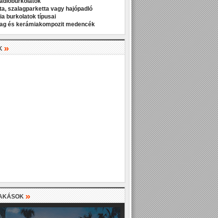
padlóburkolatok
ta, szalagparketta vagy hajópadló
a burkolatok típusai
ag és kerámiakompozit medencék
»
K
»
LAKÁSOK