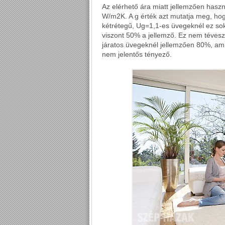
Az elérhető ára miatt jellemzően haszn
W/m2K. A g érték azt mutatja meg, hog
kétrétegű, Ug=1,1-es üvegeknél ez so
viszont 50% a jellemző. Ez nem téves
járatos üvegeknél jellemzően 80%, am
nem jelentős tényező.