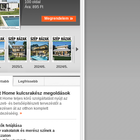
100 oldal
Ára: 895 Ft
»
Megrendelem
.
2025/1.
2024/6.
2024/5.
ttabb
Legfrissebb
t Home kulcsrakész megoldások
t Home teljes körű szolgáltatást nyújt az
zeti- és belsőépítészeti tervezéstől a
lezésen át az otthon komplett
»
dezésééig.
ők felújítása
v vakolatok és merész színek a
kzaton