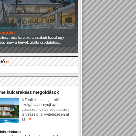
angulat
ítésziroda tervezői a családi házat úgy
eg, hogy a fenyők uralta csodálatos...
»
LHŐ
»
ome kulcsrakész megoldások
A Zenit Home teljes körű
szolgáltatást nyújt az
építészeti- és belsőépítészeti
tervezéstől a kivitelezésen át
»
az...
dlóburkolatok