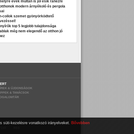
melyre évek múltán is jól esik ránézni
otthonok modern árnyékoló és pergola
sai
n-coilok szemet gyönyörködtető
vezéssel!
nyírók top 5 legjobb tulajdonsága
t ablak még nem elegendő az otthon jó
hez
ERT
ÍREK & ÚJDONSÁGOK
IPPEK & TANÁCSOK
OGALOMTÁR
s süti-kezelésre vonatkozó irányelveket.
Bővebben
|
YZAT
RSS