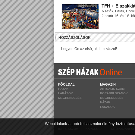
TFH + E szakkiá
A Tetők, Falak, Homl
február 16. és 18. 
FŐOLDAL
MAGAZIN
HÁZAK
AKTUÁLIS SZÁM
LAKÁSOK
KORÁBBI SZÁMOK
MEGRENDELÉS
MEGRENDELÉS
HÁZAK
LAKÁSOK
Weboldalunk a jobb felhasználói élmény biztosítása
|
|
IMPRESSZUM
KAPCSOLAT
MÉDIAAJÁNLAT