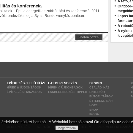
A tető, a
llítás és konferencia
Outdoor-
okzatok + Épületenergetika szakkiállítást és konferenciát 2011.
megoldá
között rendezték meg a Syma Rendezvényközpontban.
Lapos fa
formater
A robotfű
A nyitot
levegőjé
ÉPÍTKEZÉS / FELÚJÍTÁS
LAKBERENDEZÉS
DESIGN
K
HÍREK & ÚJDONSÁGOK
HÍREK & ÚJDONSÁGOK
CSALÁDI HÁZ
H
ÉPÍTKEZÉSI TANÁCSOK
LAKBERENDEZÉSI TIPPEK
ENTERIŐR
T
BÚTOR / TÁRGY
F
ÉTTEREM / BÁR
HOTEL
SHOP
IRODA
 érdekében sütiket használ. A Weboldal használatával Ön elfogadja az adat é
|
|
|
|
MEGRENDELÉS
SZERZŐI JOGOK
ADATVÉDELEM
ADATVÉDELMI SZABÁL