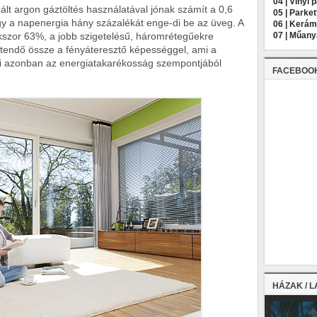
04 |
Vinyl 
ált argon gáztöltés használatával jónak számít a 0,6
05 |
Parket
y a napenergia hány százalékát enge-di be az üveg. A
06 |
Kerámi
kszor 63%, a jobb szigetelésű, háromrétegűekre
07 |
Műany
ztendő össze a fényáteresztő képességgel, ami a
i azonban az energiatakarékosság szempontjából
FACEBOO
HÁZAK / 