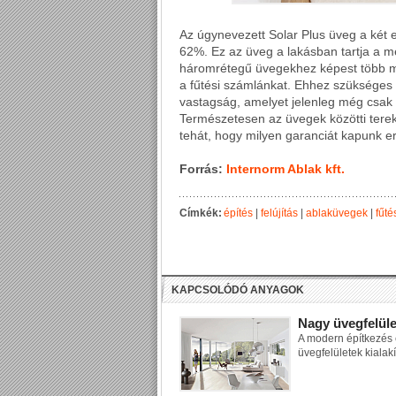
Az úgynevezett Solar Plus üveg a két e
62%. Ez az üveg a lakásban tartja a m
háromrétegű üvegekhez képest több mi
a fűtési számlánkat. Ehhez szükséges
vastagság, amelyet jelenleg még csak
Természetesen az üvegek közötti tereke
tehát, hogy milyen garanciát kapunk er
Forrás:
Internorm Ablak kft.
Címkék:
építés
|
felújítás
|
ablaküvegek
|
fűté
KAPCSOLÓDÓ ANYAGOK
Nagy üvegfelüle
A modern építkezés é
üvegfelületek kialakí