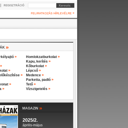
|
Keresés
REGISZTRÁCIÓ
»
FELIRATKOZÁS HÍRLEVÉLRE
»
IÁK
»
»
rkélyajtó
Homlokzatburkolat
»
Kapu, kerítés
»
»
Kőburkolat
»
»
rkolat
Lépcső
»
»
előkészítése
Medence
»
Parketta, padló
»
»
evonat
Tető
»
»
ba
Vízszigetelés
»
MAGAZIN
2025/2.
április-május