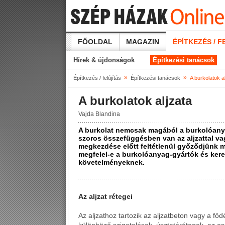
FŐOLDAL
MAGAZIN
ÉPÍTKEZÉS / F
Hírek & újdonságok
Építkezési tanácsok
»
»
Építkezés / felújítás
Építkezési tanácsok
A burkolatok a
A burkolatok aljzata
Vajda Blandina
A burkolat nemcsak magából a burkolóanya
szoros összefüggésben van az aljzattal vag
megkezdése előtt feltétlenül győződjünk m
megfelel-e a burkolóanyag-gyártók és kere
követelményeknek.
Az aljzat rétegei
Az aljzathoz tartozik az aljzatbeton vagy a fö