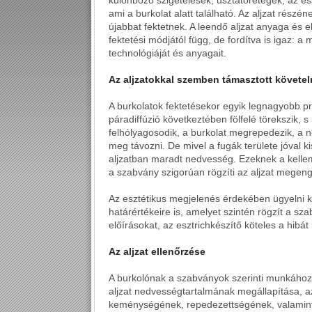
különböző szigetelések, úsztatórétegek, az eszt
ami a burkolat alatt található. Az aljzat részé
újabbat fektetnek. A leendő aljzat anyaga és e
fektetési módjától függ, de fordítva is igaz: 
technológiáját és anyagait.
Az aljzatokkal szemben támasztott követe
A burkolatok fektetésekor egyik legnagyobb p
páradiffúzió következtében fölfelé törekszik, s 
felhólyagosodik, a burkolat megrepedezik, a 
meg távozni. De mivel a fugák területe jóval ki
aljzatban maradt nedvesség. Ezeknek a kelle
a szabvány szigorúan rögzíti az aljzat m
Az esztétikus megjelenés érdekében ügyelni 
határértékeire is, amelyet szintén rögzít a s
előírásokat, az esztrichkészítő köteles a hibát k
Az aljzat ellenőrzése
A burkolónak a szabványok szerinti munkához 
aljzat nedvességtartalmának megállapítása, a
keménységének, repedezettségének, valamint 