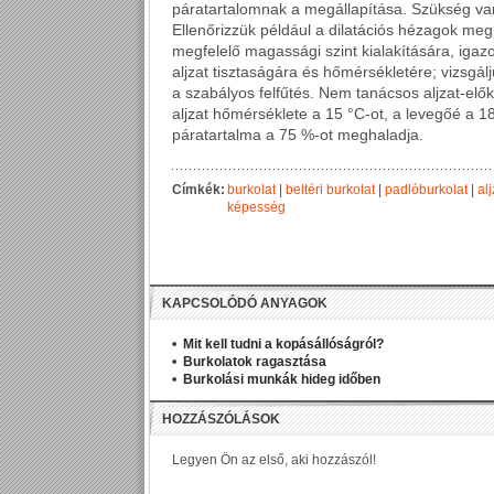
páratartalomnak a megállapítása. Szükség van
Ellenőrizzük például a dilatációs hézagok meg
megfelelő magassági szint kialakítására, igaz
aljzat tisztaságára és hőmérsékletére; vizsgá
a szabályos felfűtés. Nem tanácsos aljzat-elő
aljzat hőmérséklete a 15 °C-ot, a levegőé a 18 
páratartalma a 75 %-ot meghaladja.
Címkék:
burkolat
|
beltéri burkolat
|
padlóburkolat
|
al
képesség
KAPCSOLÓDÓ ANYAGOK
Mit kell tudni a kopásállóságról?
Burkolatok ragasztása
Burkolási munkák hideg időben