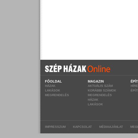
FŐOLDAL
MAGAZIN
ÉPÍ
HÁZAK
AKTUÁLIS SZÁM
HÍR
LAKÁSOK
KORÁBBI SZÁMOK
ÉPÍ
MEGRENDELÉS
MEGRENDELÉS
HÁZAK
LAKÁSOK
|
|
|
IMPRESSZUM
KAPCSOLAT
MÉDIAAJÁNLAT
MEG