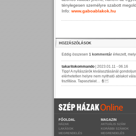
ténylegesen személyre szabott megoldás
Info:
www.gaboablakok.hu
FŐOLDAL
MAGAZIN
HÁZAK
AKTUÁLIS SZÁM
LAKÁSOK
KORÁBBI SZÁMOK
MEGRENDELÉS
MEGRENDELÉS