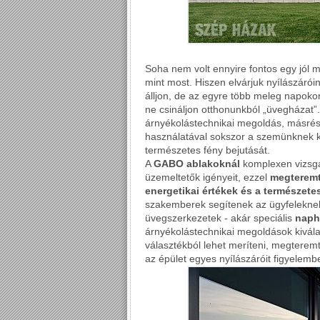
Soha nem volt ennyire fontos egy jól m
mint most. Hiszen elvárjuk nyílászárói
álljon, de az egyre több meleg napoko
ne csináljon otthonunkból „üvegházat”
árnyékolástechnikai megoldás, másrés
használatával sokszor a szemünknek ke
természetes fény bejutását.
A
GABO ablakoknál
komplexen vizsgál
üzemeltetők igényeit, ezzel
megteremt
energetikai értékek és a természetes
szakemberek segítenek az ügyfeleknek
üvegszerkezetek - akár speciális
naph
árnyékolástechnikai megoldások kivál
választékból lehet meríteni, megterem
az épület egyes nyílászáróit figyelemb