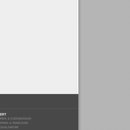
ERT
ÍREK & ÚJDONSÁGOK
IPPEK & TANÁCSOK
OGALOMTÁR