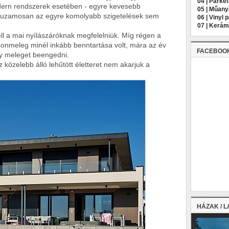
04 |
Parket
ern rendszerek esetében - egyre kevesebb
05 |
Műany
rhuzamosan az egyre komolyabb szigetelések sem
06 |
Vinyl 
07 |
Kerámi
l a mai nyílászáróknak megfelelniük. Míg régen a
tthonmeleg minél inkább benntartása volt, mára az év
FACEBOO
y meleget beengedni.
közelebb álló lehűtött életteret nem akarjuk a
HÁZAK / 