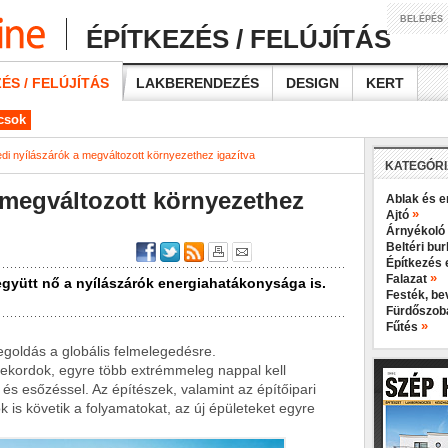
BELÉPÉS
ÉPÍTKEZÉS / FELÚJÍTÁS
ÉS / FELÚJÍTÁS
LAKBERENDEZÉS
DESIGN
KERT
ácsok
di nyílászárók a megváltozott környezethez igazítva
KATEGÓR
 megváltozott környezethez
Ablak és e
»
Ajtó
Árnyékoló
Beltéri bu
Építkezés 
»
Falazat
együtt nő a nyílászárók energiahatákonysága is.
Festék, b
Fürdőszo
»
Fűtés
goldás a globális felmelegedésre.
rekordok, egyre több extrémmeleg nappal kell
és esőzéssel. Az építészek, valamint az építőipari
is követik a folyamatokat, az új épületeket egyre