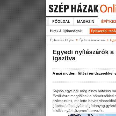
FŐOLDAL
MAGAZIN
ÉPÍTKEZ
Hírek & újdonságok
Építkezési tan
»
»
Építkezés / felújítás
Építkezési tanácsok
Egye
Egyedi nyílászárók a
igazítva
A mai modern fűtési rendszerekkel 
Sajnos egyelőre még nincs hatásos me
Évről-évre megdőlnek a hőmérsékleti 
számolnunk, mellette heves viharokkal 
gépészet és egyéb segédanyag gyártók 
inkább nyári „üzemre” tervezik.