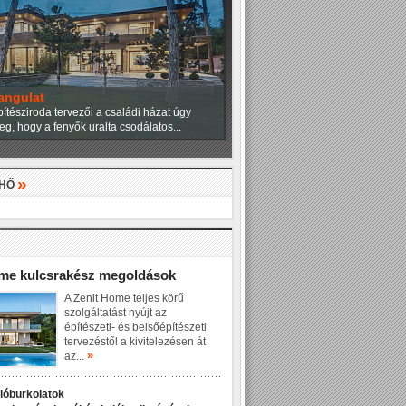
angulat
ítésziroda tervezői a családi házat úgy
eg, hogy a fenyők uralta csodálatos...
»
LHŐ
»
ome kulcsrakész megoldások
A Zenit Home teljes körű
szolgáltatást nyújt az
építészeti- és belsőépítészeti
tervezéstől a kivitelezésen át
»
az...
dlóburkolatok