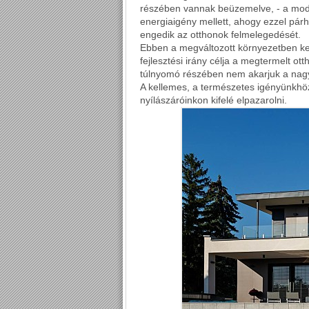
részében vannak beüzemelve, - a mod
energiaigény mellett, ahogy ezzel pá
engedik az otthonok felmelegedését.
Ebben a megváltozott környezetben kel
fejlesztési irány célja a megtermelt o
túlnyomó részében nem akarjuk a nag
A kellemes, a természetes igényünkhöz 
nyílászáróinkon kifelé elpazarolni.