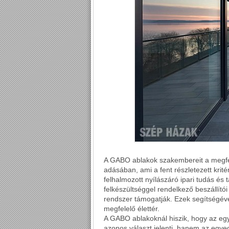
A GABO ablakok szakembereit a megfele
adásában, ami a fent részletezett krit
felhalmozott nyílászáró ipari tudás és 
felkészültséggel rendelkező beszállítói 
rendszer támogatják. Ezek segítségéve
megfelelő élettér.
A GABO ablakoknál hiszik, hogy az eg
azonos választ jelenti, hanem az egye