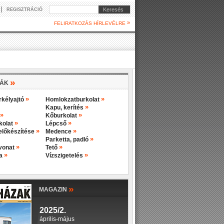
|
Keresés
REGISZTRÁCIÓ
»
FELIRATKOZÁS HÍRLEVÉLRE
»
IÁK
»
»
rkélyajtó
Homlokzatburkolat
»
Kapu, kerítés
»
»
Kőburkolat
»
»
rkolat
Lépcső
»
»
előkészítése
Medence
»
Parketta, padló
»
»
evonat
Tető
»
»
ba
Vízszigetelés
»
MAGAZIN
2025/2.
április-május