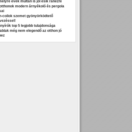
melyre évek múltán is jól esik ránézni
otthonok modern árnyékoló és pergola
sai
n-coilok szemet gyönyörködtető
vezéssel!
nyírók top 5 legjobb tulajdonsága
t ablak még nem elegendő az otthon jó
hez