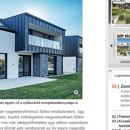
2025/2
Legolvaso
01
|
Zeni
A Zeni
építés
kivite
el együtt nő a nyílászárók energiahatákonysága is.
beren
n nagyteljesítményű fűtési rendszerekre, úgy
tív, kisebb költségekkel megvalósítható fűtési
02 |
Palatet
03 |
Kreatí
 ma már elképzelhetetlen egy otthon valamilyen
homlo
mes klímát adó rendszerek az év egyre nagyobb