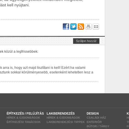
t kell nyújtani.
ÉPÍTKEZÉS / FELÚJÍTÁS
LAKBERENDEZÉS
DESIGN
K
HÍREK & ÚJDONSÁGOK
HÍREK & ÚJDONSÁGOK
CSALÁDI HÁZ
H
ÉPÍTKEZÉSI TANÁCSOK
LAKBERENDEZÉSI TIPPEK
ENTERIŐR
T
BÚTOR / TÁRGY
F