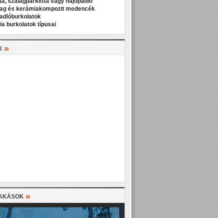
ta, szalagparketta vagy hajópadló
ag és kerámiakompozit medencék
padlóburkolatok
a burkolatok típusai
»
K
»
LAKÁSOK