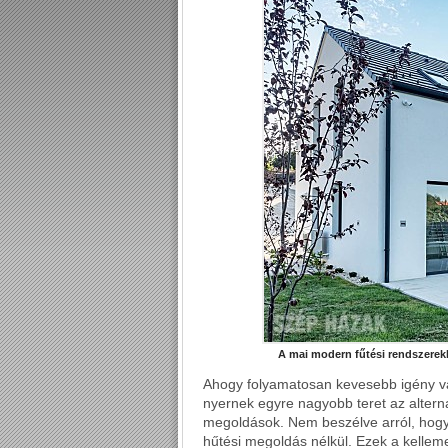
A mai modern fűtési rendszerekk
Ahogy folyamatosan kevesebb igény va
nyernek egyre nagyobb teret az alterna
megoldások. Nem beszélve arról, hogy
hűtési megoldás nélkül. Ezek a kelle