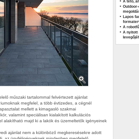
A tető, a
Outdoor-
megoldá
Lapos fa
formater
A robotfű
A nyitot
levegőjé
lő műszaki tartalommal felvértezett ajánlat
ériumoknak megfelel, a több évtizedes, a cégnél
tapasztalat mellett a kimagasló szakmai
kör, valamint speciálisan kialakított kalkulációs
l alakítható majd ki a lakók és üzemeltetők igényeinek
yedi ajánlat nem a különböző megkeresésekre adott
di, az ügyféligényeknek mindenben megfelelő,