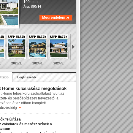
100 oldal
Ára: 895 Ft
»
Megrendelem
.
2025/1.
2024/6.
2024/5.
ttabb
Legfrissebb
t Home kulcsrakész megoldások
t Home teljes körű szolgáltatást nyújt az
zeti- és belsőépítészeti tervezéstől a
lezésen át az otthon komplett
»
dezésééig.
ők felújítása
v vakolatok és merész színek a
kzaton