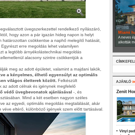
egválasztott üvegszerkezettel rendelkező nyílászáró,
Miami h
nktól, hogy azon a pár igazán hideg napon is helyt
A neves ép
n határozottan csökkentse a naphő melegítő hatását,
alkották m
. Egyrészt erre megoldás lehet valamilyen
zt a legtöbb árnyékolástechnikai megoldás
llemetlenül alacsony szintre csökkentjük a
CÍMKEFE
ják meg az adott épületet, valamint a majdani lakók,
ve a kényelmes, élhető egyensúlyt az optimális
en világos életterek között.
Felkészült
AJÁNLÓ
 az adott célnak és igénynek megfelelő
Zenit H
ő védő üvegbevonatok ajánlásával
-, és
asztásában. Mind a két esetben nagyon széles
tve az egyedi, optimális megoldás megtalálását, akár
e véve eltérő, különböző igények szem előtt tartásával.
Vinyl pa