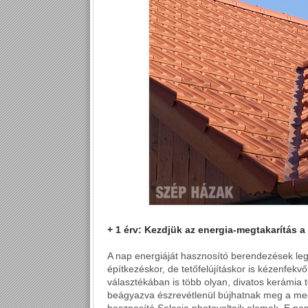
+ 1 érv: Kezdjük az energia-megtakarítás a
A nap energiáját hasznosító berendezések leg
építkezéskor, de tetőfelújításkor is kézenfekv
választékában is több olyan, divatos kerámia
beágyazva észrevétlenül bújhatnak meg a megú