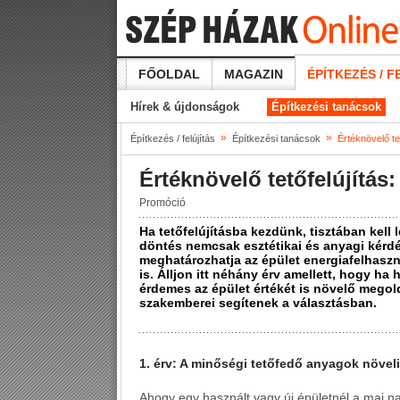
FŐOLDAL
MAGAZIN
ÉPÍTKEZÉS / F
Hírek & újdonságok
Építkezési tanácsok
»
»
Építkezés / felújítás
Építkezési tanácsok
Értéknövelő tet
Értéknövelő tetőfelújítás:
Promóció
Ha tetőfelújításba kezdünk, tisztában kell
döntés nemcsak esztétikai és anyagi kérd
meghatározhatja az épület energiafelhaszná
is. Álljon itt néhány érv amellett, hogy ha
érdemes az épület értékét is növelő megol
szakemberei segítenek a választásban.
1. érv: A minőségi tetőfedő anyagok növeli
Ahogy egy használt vagy új épületnél a mai n