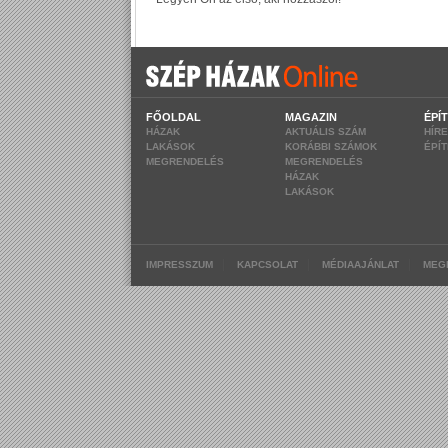
FŐOLDAL
MAGAZIN
ÉPÍ
HÁZAK
AKTUÁLIS SZÁM
HÍR
LAKÁSOK
KORÁBBI SZÁMOK
ÉPÍ
MEGRENDELÉS
MEGRENDELÉS
HÁZAK
LAKÁSOK
|
|
|
IMPRESSZUM
KAPCSOLAT
MÉDIAAJÁNLAT
MEG