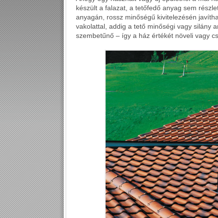
készült a falazat, a tetőfedő anyag sem részle
anyagán, rossz minőségű kivitelezésén javítha
vakolattal, addig a tető minőségi vagy silány a
szembetűnő – így a ház értékét növeli vagy cs