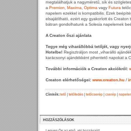
megtalálhatjuk a nagyméretű, sík és szöglet
a
Premion
,
Maxima
,
Optima
vagy
Futura
tetőc
napelem ezekkel is kompatibilis. Ezek beépí
elsajátítható, ezért egy gyakorlott és Creato
bátran gondolhatunk a Solesia napelemek beé
A Creaton őszi ajánlata
Tegye még viharállóbbá tetőjét, vagy ny
Hotelbe!
Regisztráljon most „viharálló ajándé
karácsonyi ajándékként pihentető napokat a C
További információk a Creaton akciókról:
Creaton elérhetőségei:
www.creaton.hu
/
i
Címkék:
tető
|
tetőfedés
|
tetőcserép
|
cserép
|
napele