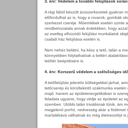
3. érv: Védelem a további felújítások során
A régi fából készült ácsszerkezetek gyakran 
előfordulhat az is, hogy a rovarok, gombák o
szerkezet cseréje. Műemlékek esetén szinte az
rendbehozatala annak érdekében, hogy azzal a
az esetleg elhúzódó felújítási munkálatok idejér
családi ház felújítása esetén is.
Nem nehéz belátni, ha kész a tető, talán a me
könnyebben folytathatóak a beltéri átalakításo
tetőtér beépítésére is.
4. érv: Korszerű védelem a szélsőséges id
A tetőfelújítás jelentős költségekkel járhat,
tetőcserép és körültekintő szakmunka esetén 
majd, hanem az épületenergetikában is szerep
feladata ugyanis, hogy védje az épületet az e
szemben. Utóbbi talán triviálisnak tűnik, ám 
megjelenő porhó, nedvesség akár a födémet is
martalékává válhatnak és még életveszélyt is 