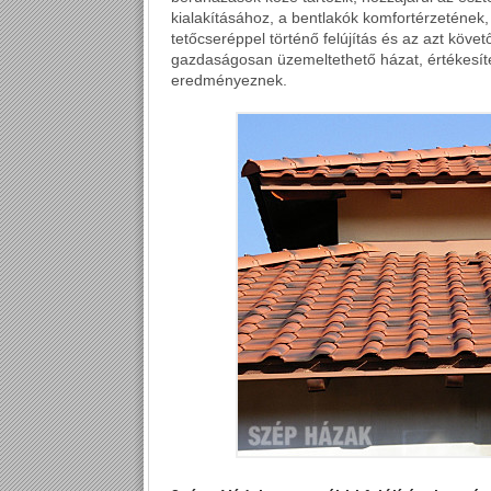
kialakításához, a bentlakók komfortérzetének
tetőcseréppel történő felújítás és az azt köv
gazdaságosan üzemeltethető házat, értékesít
eredményeznek.