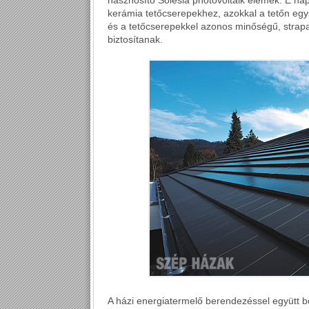
hasznosító Solesia photovoltaik elemek. E n
kerámia tetőcserepekhez, azokkal a tetőn eg
és a tetőcserepekkel azonos minőségű, strap
biztosítanak.
A házi energiatermelő berendezéssel együtt b