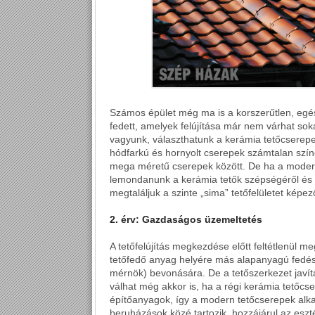
Számos épület még ma is a korszerűtlen, egé
fedett, amelyek felújítása már nem várhat so
vagyunk, választhatunk a kerámia tetőcserep
hódfarkú és hornyolt cserepek számtalan szín
mega méretű cserepek között. De ha a modern
lemondanunk a kerámia tetők szépségéről és 
megtaláljuk a szinte „sima” tetőfelületet képez
2. érv: Gazdaságos üzemeltetés
A tetőfelújítás megkezdése előtt feltétlenül me
tetőfedő anyag helyére más alapanyagú fedés 
mérnök) bevonására. De a tetőszerkezet javít
válhat még akkor is, ha a régi kerámia tetőcs
építőanyagok, így a modern tetőcserepek alka
beruházások közé tartozik, hozzájárul az eszt