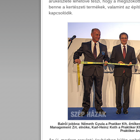
árukészlete lehetővé teszi, hogy a megszokott
benne a kertészeti termékek, valamint az épí
kapcsolódik.
Balról jobbra: Németh Gyula a Pratiker Kft. értékes
Management Zrt. elnöke, Karl-Heinz Keth a Praktiker K
Praktiker ár