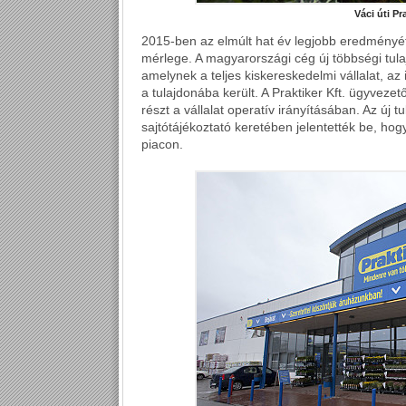
Váci úti Pr
2015-ben az elmúlt hat év legjobb eredményét é
mérlege. A magyarországi cég új többségi tula
amelynek a teljes kiskereskedelmi vállalat, az
a tulajdonába került. A Praktiker Kft. ügyveze
részt a vállalat operatív irányításában. Az új
sajtótájékoztató keretében jelentették be, hog
piacon.