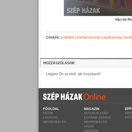
Váci úti Pr
Címkék:
praktiker
|
barkácsáruház
|
építőanyag
|
kert
FŐOLDAL
MAGAZIN
ÉPÍ
HÁZAK
AKTUÁLIS SZÁM
HÍR
LAKÁSOK
KORÁBBI SZÁMOK
ÉPÍ
MEGRENDELÉS
MEGRENDELÉS
HÁZAK
LAKÁSOK