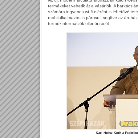
Az új, modern arculatú áruházban külön webshop
termékeket vehetik át a vásárlók. A barkácslá
számára ingyenes wi-fi elérést is lehetővé te
mobilalkalmazás is párosul, segítve az áruhá
termékinformációk ellenőrzését.
Karl-Heinz Keth a Praktike