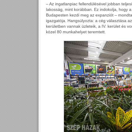
– Az ingatlanpiac fellendülésével jobban teljes
lakosság, mint korábban. Ez indokolja, hogy a 
Budapesten kezdi meg az expanziót – mondta K
igazgatója. Hangsúlyozta: a cég választása azér
kerületben vannak üzleteik, a IV. kerület és vo
közel 80 munkahelyet teremtett.