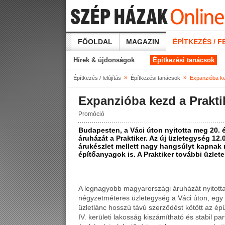
FŐOLDAL
MAGAZIN
ÉPÍTKEZÉS / F
Hírek & újdonságok
Építkezési tanácsok
»
»
Építkezés / felújítás
Építkezési tanácsok
Expanzióba ke
Expanzióba kezd a Prakti
Promóció
Budapesten, a Váci úton nyitotta meg 20.
áruházát a Praktiker. Az új üzletegység 1
árukészlet mellett nagy hangsúlyt kapnak 
építőanyagok is. A Praktiker további üzlete
A legnagyobb magyarországi áruházát nyitott
négyzetméteres üzletegység a Váci úton, egy 
üzletlánc hosszú távú szerződést kötött az épü
IV. kerületi lakosság kiszámítható és stabil par