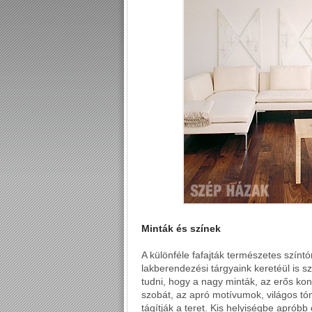
Minták és színek
A különféle fafajták természetes színtó
lakberendezési tárgyaink keretéül is s
tudni, hogy a nagy minták, az erős kont
szobát, az apró motívumok, világos tón
tágítják a teret. Kis helyiségbe aprób