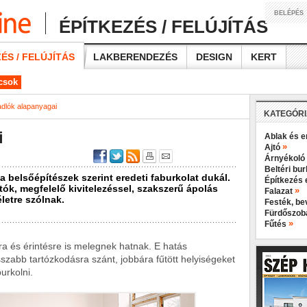
BELÉPÉS
ÉPÍTKEZÉS / FELÚJÍTÁS
ÉS / FELÚJÍTÁS
LAKBERENDEZÉS
DESIGN
KERT
ácsok
dlók alapanyagai
KATEGÓR
i
Ablak és e
»
Ajtó
Árnyékoló
Beltéri bu
a belsőépítészek szerint eredeti faburkolat dukál.
Építkezés 
tók, megfelelő kivitelezéssel, szakszerű ápolás
»
Falazat
letre szólnak.
Festék, b
Fürdőszo
»
Fűtés
ra és érintésre is melegnek hatnak. E hatás
szabb tartózkodásra szánt, jobbára fűtött helyiségeket
urkolni.