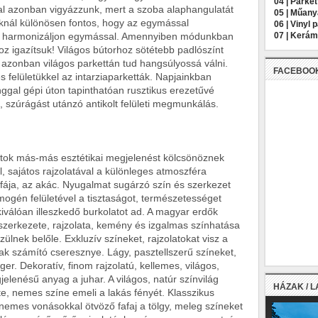
04 |
Parket
al azonban vigyázzunk, mert a szoba alaphangulatát
05 |
Műany
knál különösen fontos, hogy az egymással
06 |
Vinyl 
ata harmonizáljon egymással. Amennyiben módunkban
07 |
Kerámi
hoz igazítsuk! Világos bútorhoz sötétebb padlószínt
azonban világos parkettán tud hangsúlyossá válni.
FACEBOO
 felületükkel az intarziaparketták. Napjainkban
ggal gépi úton tapinthatóan rusztikus erezetűvé
, szúrágást utánzó antikolt felületi megmunkálás.
latok más-más esztétikai megjelenést kölcsönöznek
, sajátos rajzolatával a különleges atmoszféra
fája, az akác. Nyugalmat sugárzó szín és szerkezet
omogén felületével a tisztaságot, természetességet
iválóan illeszkedő burkolatot ad. A magyar erdők
s szerkezete, rajzolata, kemény és izgalmas színhatása
ülnek belőle. Exkluzív színeket, rajzolatokat visz a
k számító cseresznye. Lágy, pasztellszerű színeket,
er. Dekoratív, finom rajzolatú, kellemes, világos,
lenésű anyag a juhar. A világos, natúr színvilág
HÁZAK / 
e, nemes színe emeli a lakás fényét. Klasszikus
t nemes vonásokkal ötvöző fafaj a tölgy, meleg színeket