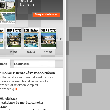
100 oldal
Ára: 895 Ft
»
Megrendelem
.
2025/1.
2024/6.
2024/5.
ttabb
Legfrissebb
t Home kulcsrakész megoldások
t Home teljes körű szolgáltatást nyújt az
zeti- és belsőépítészeti tervezéstől a
lezésen át az otthon komplett
»
dezésééig.
ők felújítása
v vakolatok és merész színek a
kzaton