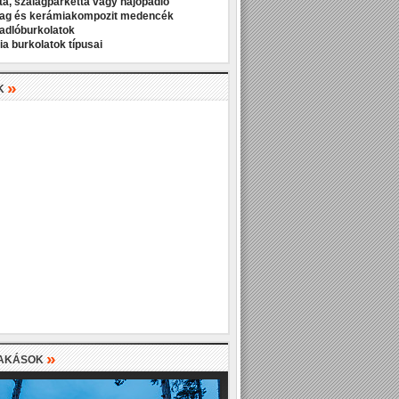
ta, szalagparketta vagy hajópadló
ag és kerámiakompozit medencék
padlóburkolatok
a burkolatok típusai
»
K
»
LAKÁSOK