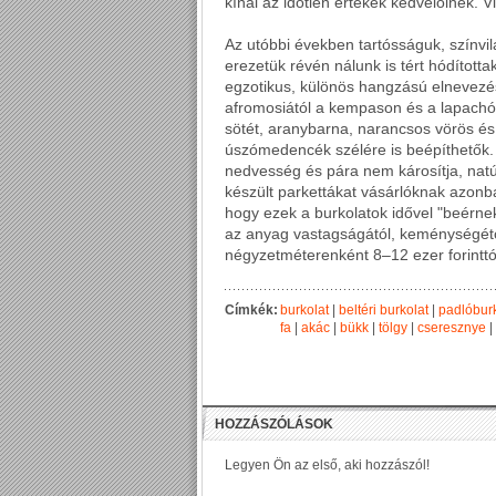
kínál az időtlen értékek kedvelőinek. 
Az utóbbi években tartósságuk, színv
erezetük révén nálunk is tért hódította
egzotikus, különös hangzású elnevezé
afromosiától a kempason és a lapachón
sötét, aranybarna, narancsos vörös és
úszómedencék szélére is beépíthetők. 
nedvesség és pára nem károsítja, natú
készült parkettákat vásárlóknak azonb
hogy ezek a burkolatok idővel "beérne
az anyag vastagságától, keménységétől
négyzetméterenként 8–12 ezer forinttól
Címkék:
burkolat
|
beltéri burkolat
|
padlóburk
fa
|
akác
|
bükk
|
tölgy
|
cseresznye
|