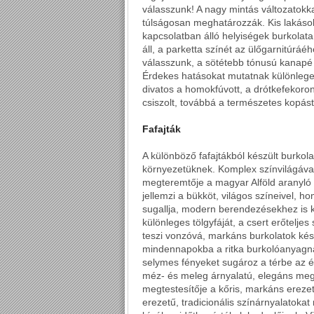
válasszunk! A nagy mintás változatokk
túlságosan meghatározzák. Kis lakáso
kapcsolatban álló helyiségek burkol
áll, a parketta színét az ülőgarnitúráé
válasszunk, a sötétebb tónusú kanapé 
Érdekes hatásokat mutatnak különleges
divatos a homokfúvott, a drótkefekoron
csiszolt, továbbá a természetes kopást
Fafajták
A különböző fafajtákból készült burko
környezetüknek. Komplex színvilágával
megteremtője a magyar Alföld aranyló 
jellemzi a bükköt, világos színeivel, h
sugallja, modern berendezésekhez is k
különleges tölgyfáját, a csert erőtelje
teszi vonzóvá, markáns burkolatok kész
mindennapokba a ritka burkolóanyagna
selymes fényeket sugároz a térbe az ég
méz- és meleg árnyalatú, elegáns megje
megtestesítője a kőris, markáns erezet
erezetű, tradicionális színárnyalatoka