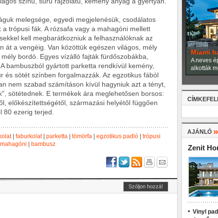
Világos színű, sűrű rajzolatú, kemény anyag a gyertyán.
iláguk melegsége, egyedi megjelenésük, csodálatos
k a trópusi fák. A rózsafa vagy a mahagóni mellett
sekkel kell megbarátkozniuk a felhasználóknak az
 át a vengéig. Van közöttük egészen világos, mély
Miami h
 mély bordó. Egyes vízálló fajták fürdőszobákba,
A neves ép
A bambuszból gyártott parketta rendkívül kemény,
alkották m
r és sötét színben forgalmazzák. Az egzotikus fából
an nem szabad számításon kívül hagyniuk azt a tényt,
k", sötétednek. E termékek ára meglehetősen borsos:
CÍMKEFE
, előkészítettségétől, származási helyétől függően
 80 ezerig terjed.
AJÁNLÓ
olat
|
faburkolat
|
parketta
|
tömörfa
|
egzotikus padló
|
trópusi
mahagóni
|
bambusz
Zenit H
Vinyl pa