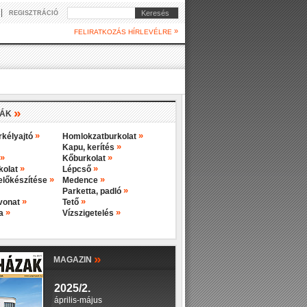
|
Keresés
REGISZTRÁCIÓ
»
FELIRATKOZÁS HÍRLEVÉLRE
»
IÁK
»
»
rkélyajtó
Homlokzatburkolat
»
Kapu, kerítés
»
»
Kőburkolat
»
»
rkolat
Lépcső
»
»
előkészítése
Medence
»
Parketta, padló
»
»
evonat
Tető
»
»
ba
Vízszigetelés
»
MAGAZIN
2025/2.
április-május