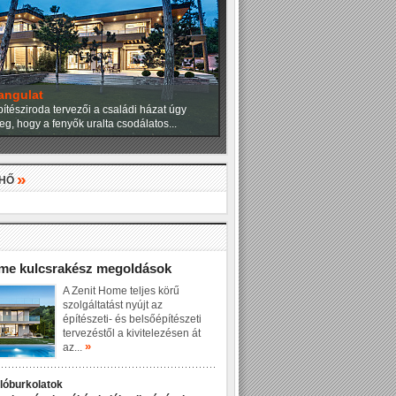
angulat
ítésziroda tervezői a családi házat úgy
eg, hogy a fenyők uralta csodálatos...
»
LHŐ
»
ome kulcsrakész megoldások
A Zenit Home teljes körű
szolgáltatást nyújt az
építészeti- és belsőépítészeti
tervezéstől a kivitelezésen át
»
az...
dlóburkolatok