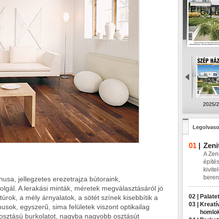
2025/2
Legolvaso
01
|
Zeni
A Zeni
építés
kivite
beren
nusa, jellegzetes erezetrajza bútoraink,
zolgál. A lerakási minták, méretek megválasztásáról jó
02 |
Palatet
úrok, a mély árnyalatok, a sötét színek kisebbítik a
03 |
Kreatí
usok, egyszerű, sima felületek viszont optikailag
homlo
b osztású burkolatot, nagyba nagyobb osztásút