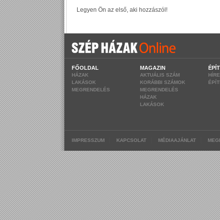
FŐOLDAL
MAGAZIN
ÉPÍ
HÁZAK
AKTUÁLIS SZÁM
HÍR
LAKÁSOK
KORÁBBI SZÁMOK
ÉPÍ
MEGRENDELÉS
MEGRENDELÉS
HÁZAK
LAKÁSOK
|
|
|
IMPRESSZUM
KAPCSOLAT
MÉDIAAJÁNLAT
MEG