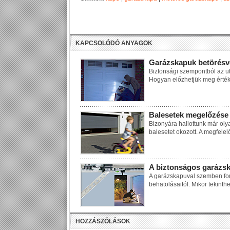
KAPCSOLÓDÓ ANYAGOK
Garázskapuk betörés
Biztonsági szempontból az ut
Hogyan előzhetjük meg érték
Balesetek megelőzése
Bizonyára hallottunk már oly
balesetet okozott. A megfele
A biztonságos garázs
A garázskapuval szemben font
behatolásaitól. Mikor tekint