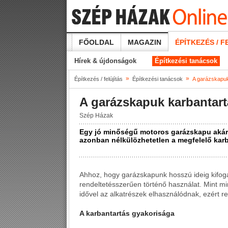
FŐOLDAL
MAGAZIN
ÉPÍTKEZÉS / F
Hírek & újdonságok
Építkezési tanácsok
»
»
Építkezés / felújítás
Építkezési tanácsok
A garázskapuk
A garázskapuk karbantar
Szép Házak
Egy jó minőségű motoros garázskapu akár 
azonban nélkülözhetetlen a megfelelő karb
Ahhoz, hogy garázskapunk hosszú ideig kifogá
rendeltetésszerűen történő használat. Mint m
idővel az alkatrészek elhasználódnak, ezért re
A karbantartás gyakorisága