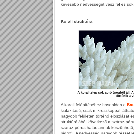
kevesebb nedvességet vesz fel és sok
Korall struktúra
A koralltelep sok apró üregből áll. 
történik a v
A korall felépítéséhez hasonlóan a
Bau
kialakítású, csak mikroszkóppal látható
nagyobb felületen történő eloszlását é
struktúrájából következő a száraz-pó
száraz-pórus hatás annak köszönhető,
hidrofil. A nedvesség nagyobb részét 