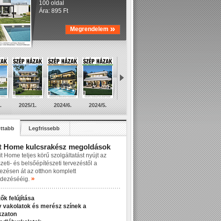
100 oldal
Ára: 895 Ft
»
Megrendelem
.
2025/1.
2024/6.
2024/5.
ttabb
Legfrissebb
t Home kulcsrakész megoldások
t Home teljes körű szolgáltatást nyújt az
zeti- és belsőépítészeti tervezéstől a
lezésen át az otthon komplett
»
dezésééig.
ők felújítása
v vakolatok és merész színek a
kzaton