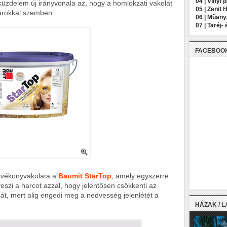
04 |
Vinyl 
üzdelem új irányvonala az, hogy a homlokzati vakolat
05 |
Zenit 
károkkal szemben.
06 |
Műany
07 |
Taréj- 
FACEBOO
 vékonyvakolata a
Baumit StarTop
, amely egyszerre
lveszi a harcot azzal, hogy jelentősen csökkenti az
t, mert alig engedi meg a nedvesség jelenlétét a
HÁZAK / 