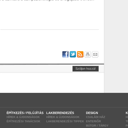
ÉPÍTKEZÉS / FELÚJÍTÁS
LAKBERENDEZÉS
DESIGN
K
HÍREK & ÚJDONSÁGOK
HÍREK & ÚJDONSÁGOK
CSALÁDI HÁZ
H
ÉPÍTKEZÉSI TANÁCSOK
LAKBERENDEZÉSI TIPPEK
ENTERIŐR
T
BÚTOR / TÁRGY
F