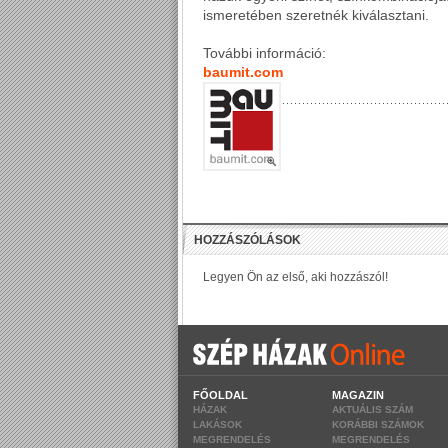
ismeretében szeretnék kiválasztani.
További információ:
baumit.com
FŐOLDAL
MAGAZIN
HÁZAK
AKTUÁLIS SZÁM
LAKÁSOK
KORÁBBI SZÁMOK
MEGRENDELÉS
MEGRENDELÉS