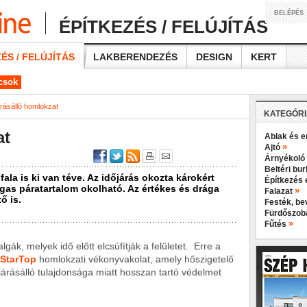
BELÉPÉS
ÉPÍTKEZÉS / FELÚJÍTÁS
ÉS / FELÚJÍTÁS
LAKBERENDEZÉS
DESIGN
KERT
ácsok
árásálló homlokzat
KATEGÓR
at
Ablak és e
»
Ajtó
Árnyékoló
Beltéri bu
la is ki van téve. Az időjárás okozta károkért
Építkezés 
gas páratartalom okolható. Az értékes és drága
»
Falazat
ő is.
Festék, b
Fürdőszo
»
Fűtés
ák, melyek idő előtt elcsúfítják a felületet. Erre a
 StarTop
homlokzati vékonyvakolat, amely hőszigetelő
járásálló tulajdonsága miatt hosszan tartó védelmet