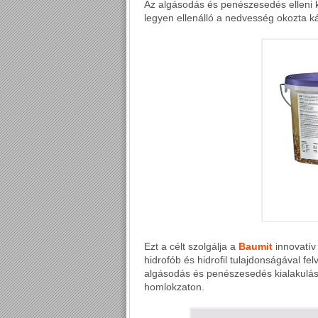
Az algásodás és penészesedés elleni k
legyen ellenálló a nedvesség okozta 
Ezt a célt szolgálja a
Baumit
innovatív
hidrofób és hidrofil tulajdonságával fe
algásodás és penészesedés kialakulásá
homlokzaton.