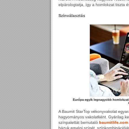
elpárologtatja, így a homlokzat tiszta 
Színválasztás
Európa egyik legnagyobb homlokzatfe
A Baumit StarTop vékonyvakolat egyará
hagyományos vakolatként. Gyárilag kev
színpalettát bemutató
baumitlife.com
házuk egyéni színét, színkombinációját