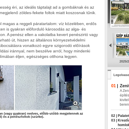
sség éri, az ideális táptalajt ad a gombáknak és az
 megjelenő zöldes-fekete foltok miatt koszosnak tűnik.
l magas a reggeli páratartalom: víz közelében, erdős
en is gyakran előforduló károsodás az alga- és
n. A penész ellen a vakolatba kevert penészirtó vagy
rható út, hiszen az általános környezetvédelmi
kibocsátásra vonatkozó egyre szigorodó előírások
dási iránnyal, nem beszélve arról, hogy mindenki
klímában éljen, egészséges otthona legyen.
2025/2
Legolvaso
01
|
Zeni
A Zeni
építés
kivite
beren
an (vagy gyakran) nedves, előbb-utóbb megjelennek az
02 |
Palatet
d) és a penészfoltok (szürke).
03 |
Kreatí
homlo