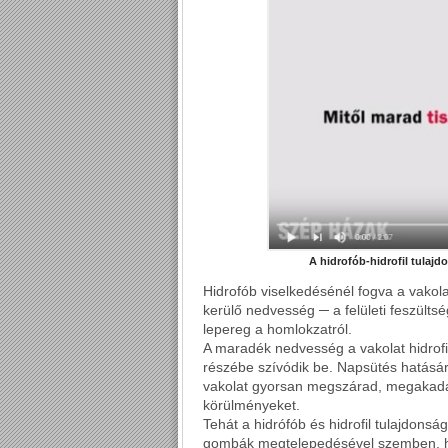
A hidrofób-hidrofil tulajd
Hidrofób viselkedésénél fogva a vakola
kerülő nedvesség ─ a felületi feszülts
lepereg a homlokzatról.
A maradék nedvesség a vakolat hidrofil
részébe szívódik be. Napsütés hatására
vakolat gyorsan megszárad, megakadá
körülményeket.
Tehát a hidrófób és hidrofil tulajdonsá
gombák megtelepedésével szemben, hi