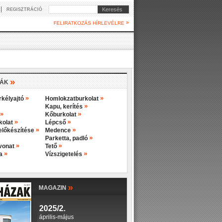
|
Keresés
REGISZTRÁCIÓ
»
FELIRATKOZÁS HÍRLEVÉLRE
»
IÁK
»
»
rkélyajtó
Homlokzatburkolat
»
Kapu, kerítés
»
»
Kőburkolat
»
»
rkolat
Lépcső
»
»
előkészítése
Medence
»
Parketta, padló
»
»
evonat
Tető
»
»
ba
Vízszigetelés
»
MAGAZIN
2025/2.
április-május