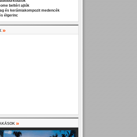
padlóburkolatok
Home beltéri ajtók
ag és kerámiakompozit medencék
és élgerinc
»
K
»
LAKÁSOK