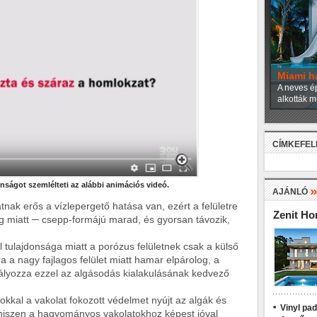
Miami h
A neves ép
alkották m
CÍMKEFE
onságot szemlélteti az alábbi animációs videó.
AJÁNLÓ
tnak erős a vízlepergető hatása van, ezért a felületre
Zenit H
ég miatt ─ csepp-formájú marad, és gyorsan távozik,
 tulajdonsága miatt a porózus felületnek csak a külső
 a nagy fajlagos felület miatt hamar elpárolog, a
lyozza ezzel az algásodás kialakulásának kedvező
gokkal a vakolat fokozott védelmet nyújt az algák és
Vinyl pa
szen a hagyományos vakolatokhoz képest jóval