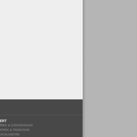
ERT
ÍREK & ÚJDONSÁGOK
IPPEK & TANÁCSOK
OGALOMTÁR