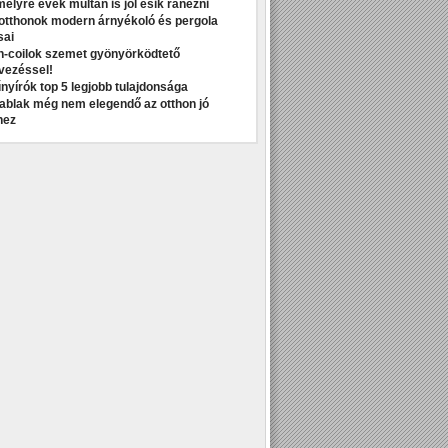
melyre évek múltán is jól esik ránézni
otthonok modern árnyékoló és pergola
sai
n-coilok szemet gyönyörködtető
vezéssel!
nyírók top 5 legjobb tulajdonsága
t ablak még nem elegendő az otthon jó
hez