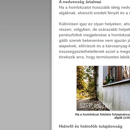
A nedvesség ártalmai
Ha a homlokzatot hosszabb ideig nedve
algáknak, elveszíti eredeti fényét és a
Különösen igaz ez olyan helyeken, aho
részen, völgyben, de szárazabb helyek
penészfoltok megjelenése a homlokzato
gátló szerek bekeverése nem igazán já
alapelvek, előírások és a károsanyag-
összeegyeztethetetlenek ezzel a megol
törekszik arra, hogy természetes lakó
Ha a homlokzat felülete folyamatos
algák (zöl
Hidrofil és hidrofób tulajdonság