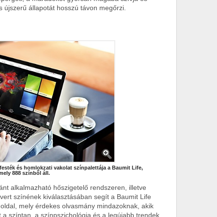
és újszerű állapotát hosszú távon megőrzi.
sték és homlokzati vakolat színpalettája a Baumit Life,
mely 888 színből áll.
nt alkalmazható hőszigetelő rendszeren, illetve
ert színének kiválasztásában segít a Baumit Life
oldal, mely érdekes olvasmány mindazoknak, akik
 a színtan, a színpszichológia és a legújabb trendek