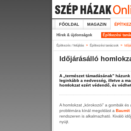
FŐOLDAL
MAGAZIN
ÉPÍTKEZ
Hírek & újdonságok
Építkezési tan
»
»
Építkezés / felújítás
Építkezési tanácsok
Időj
Időjárásálló homlokz
A „természet támadásának” házunk fa
leginkább a nedvesség, illetve a ma
homlokzat ezért védendő, és védhet
A homlokzat „kórokozói” a gombák és alg
problémára kínál megoldást a
Baumit
rendszeren is alkalmazható. Kiváló idő
nyújt.