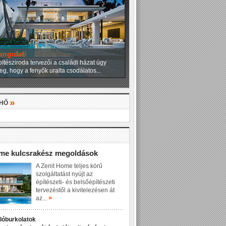
angulat
ítésziroda tervezői a családi házat úgy
eg, hogy a fenyők uralta csodálatos...
»
LHŐ
»
ome kulcsrakész megoldások
A Zenit Home teljes körű
szolgáltatást nyújt az
építészeti- és belsőépítészeti
tervezéstől a kivitelezésen át
»
az...
dlóburkolatok