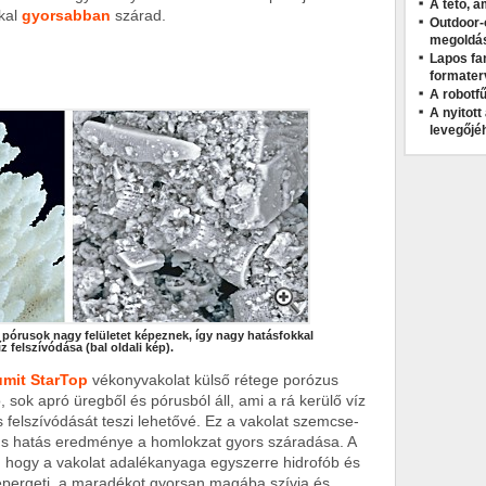
A tető, a
kal
gyorsabban
szárad.
Outdoor-
megoldá
Lapos fa
formater
A robotfű
A nyitot
levegőjé
A pórusok nagy felületet képeznek, így nagy hatásfokkal
íz felszívódása (bal oldali kép).
mit StarTop
vékonyvakolat külső rétege porózus
, sok apró üregből és pórusból áll, ami a rá kerülő víz
s felszívódását teszi lehetővé. Ez a vakolat szemcse-
rus hatás eredménye a homlokzat gyors száradása. A
 hogy a vakolat adalékanyaga egyszerre hidrofób és
lepergeti, a maradékot gyorsan magába szívja és