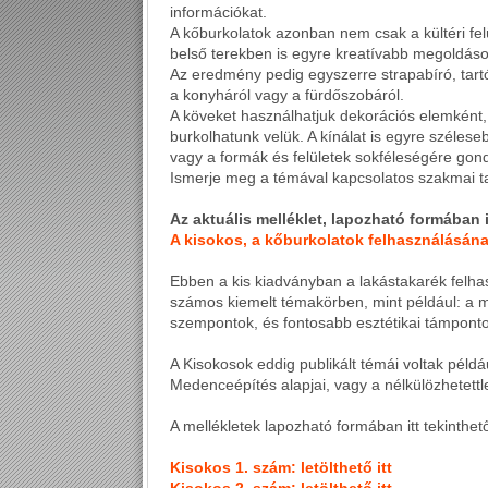
információkat.
A kőburkolatok azonban nem csak a kültéri f
belső terekben is egyre kreatívabb megoldáso
Az eredmény pedig egyszerre strapabíró, tart
a konyháról vagy a fürdőszobáról.
A köveket használhatjuk dekorációs elemként, d
burkolhatunk velük. A kínálat is egyre szélese
vagy a formák és felületek sokféleségére gon
Ismerje meg a témával kapcsolatos szakmai ta
Az aktuális melléklet, lapozható formában 
A kisokos, a kőburkolatok felhasználásának
Ebben a kis kiadványban a lakástakarék felha
számos kiemelt témakörben, mint például: a m
szempontok, és fontosabb esztétikai támponto
A Kisokosok eddig publikált témái voltak péld
Medenceépítés alapjai, vagy a nélkülözhetettl
A mellékletek lapozható formában itt tekinthe
Kisokos 1. szám: letölthető itt