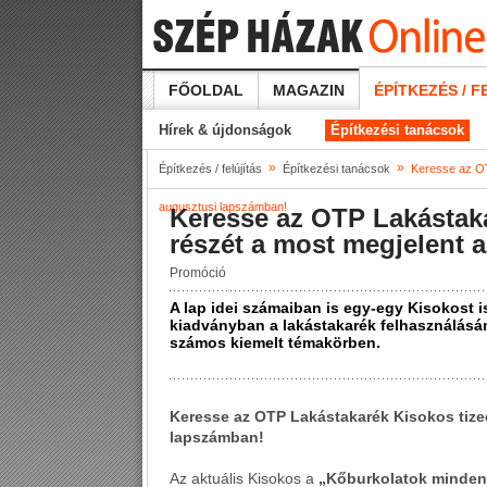
FŐOLDAL
MAGAZIN
ÉPÍTKEZÉS / F
Hírek & újdonságok
Építkezési tanácsok
»
»
Építkezés / felújítás
Építkezési tanácsok
Keresse az OT
augusztusi lapszámban!
Keresse az OTP Lakástaka
részét a most megjelent 
Promóció
A lap idei számaiban is egy-egy Kisokost i
kiadványban a lakástakarék felhasználásán
számos kiemelt témakörben.
Keresse az OTP Lakástakarék Kisokos tize
lapszámban!
Az aktuális Kisokos a
„Kőburkolatok minden