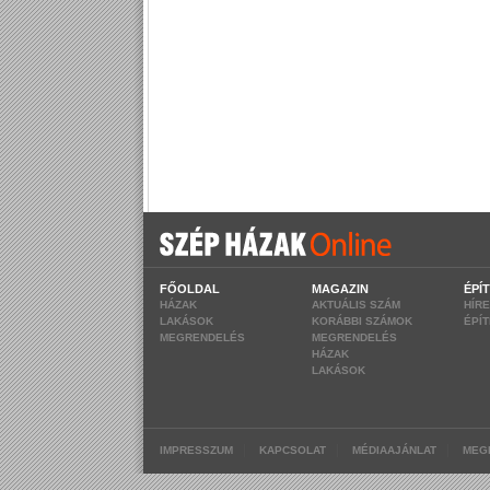
FŐOLDAL
MAGAZIN
ÉPÍ
HÁZAK
AKTUÁLIS SZÁM
HÍR
LAKÁSOK
KORÁBBI SZÁMOK
ÉPÍ
MEGRENDELÉS
MEGRENDELÉS
HÁZAK
LAKÁSOK
|
|
|
IMPRESSZUM
KAPCSOLAT
MÉDIAAJÁNLAT
MEG