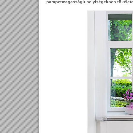
parapetmagasságú helyiségekben tökélete