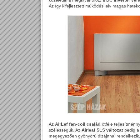
közeledik a megkívánthoz, a
DC inverter ven
Az így kifejlesztett működési elv magas hatéko
Az
AirLef fan-coil család
ötféle teljesítménn
szélességük. Az
Airleaf SLS változat
pedig a
megegyezően gyönyörű dizájnnal rendelkezi