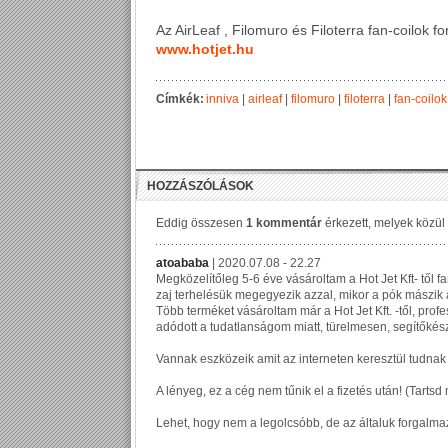
Az AirLeaf , Filomuro és Filoterra fan-coilok f
www.hotjet.hu
Címkék:
inniva
|
airleaf
|
filomuro
|
filoterra
|
fan-coilok