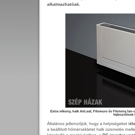
alkalmazhatóak.
Extra vékony, halk AirLeaf, Filomuro és Filoterra fan
fejlesztőinek
Általános jellemzőjük, hogy a helyiségeket t
él
a beállított hőmérsékletet halk üzemelés mell