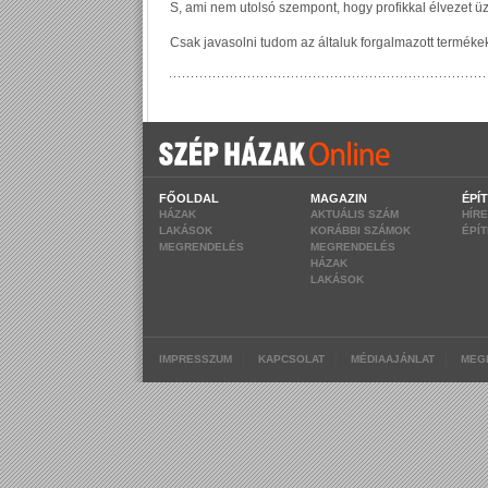
FŐOLDAL
MAGAZIN
ÉPÍ
HÁZAK
AKTUÁLIS SZÁM
HÍR
LAKÁSOK
KORÁBBI SZÁMOK
ÉPÍ
MEGRENDELÉS
MEGRENDELÉS
HÁZAK
LAKÁSOK
|
|
|
IMPRESSZUM
KAPCSOLAT
MÉDIAAJÁNLAT
MEG