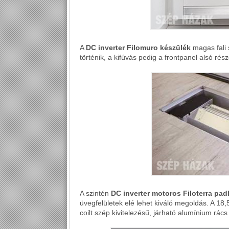
A
DC inverter Filomuro készülék
magas fali s
történik, a kifúvás pedig a frontpanel alsó rés
A szintén
DC inverter motoros Filoterra padl
üvegfelületek elé lehet kiváló megoldás. A 18
coilt szép kivitelezésű, járható alumínium rács 