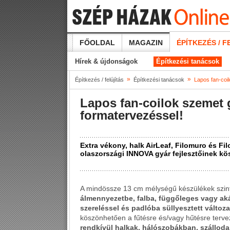
FŐOLDAL
MAGAZIN
ÉPÍTKEZÉS / F
Hírek & újdonságok
Építkezési tanácsok
»
»
Építkezés / felújítás
Építkezési tanácsok
Lapos fan-coi
Lapos fan-coilok szemet
formatervezéssel!
Extra vékony, halk AirLeaf, Filomuro és Fil
olaszországi INNOVA gyár fejlesztőinek k
A mindössze 13 cm mélységű készülékek szin
álmennyezetbe, falba, függőleges vagy aká
szereléssel és padlóba süllyesztett változa
köszönhetően a fűtésre és/vagy hűtésre terve
rendkívül halkak, hálószobákban, szálloda