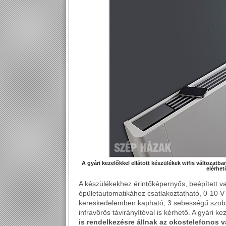
A gyári kezelőkkel ellátott készülékek wifis változatba
elérhet
A készülékekhez érintőképernyős, beépített va
épületautomatikához csatlakoztatható, 0-10 V
kereskedelemben kapható, 3 sebességű szoba
infravörös távirányítóval is kérhető. A gyári ke
is rendelkezésre állnak az okostelefonos v