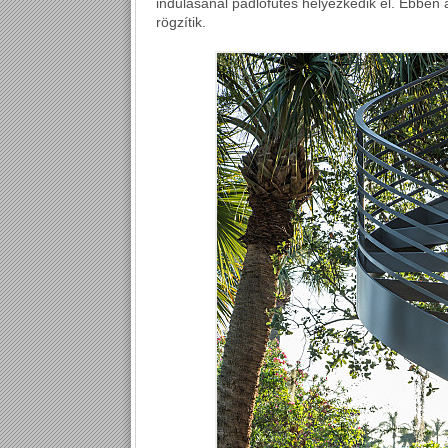
indulásánál padlófűtés helyezkedik el. Ebben
rögzítik.