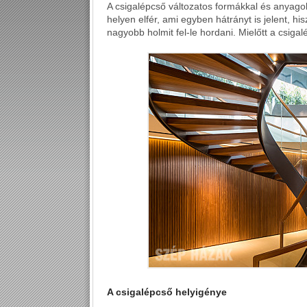
A csigalépcső változatos formákkal és anyagok
helyen elfér, ami egyben hátrányt is jelent, h
nagyobb holmit fel-le hordani. Mielőtt a csigal
A csigalépcső helyigénye