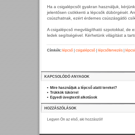
Ha a csigalépcsőt gyakran használjuk, kérjünk a
jelentősen csökkenti a lépcsők dübörgését. Ar
csúszhatnak, ezért érdemes csúszásgátló csíko
A csigalépcső megvilágítható szpotokkal, de exk
ledek segítségével. Kérhetünk világítást a tart
Címkék:
lépcső
|
csigalépcső
|
lépcsőtervezés
|
lépcs
KAPCSOLÓDÓ ANYAGOK
Mire használjuk a lépcső alatti tereket?
Trükkök tükörrel
Egyedi üvegtextil alkotások