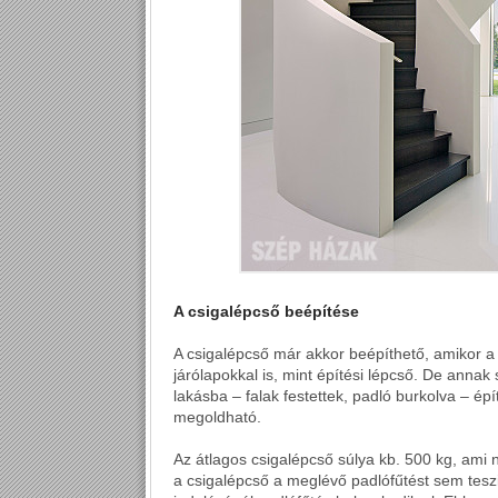
A csigalépcső beépítése
A csigalépcső már akkor beépíthető, amikor a
járólapokkal is, mint építési lépcső. De annak
lakásba – falak festettek, padló burkolva – épí
megoldható.
Az átlagos csigalépcső súlya kb. 500 kg, ami n
a csigalépcső a meglévő padlófűtést sem teszi