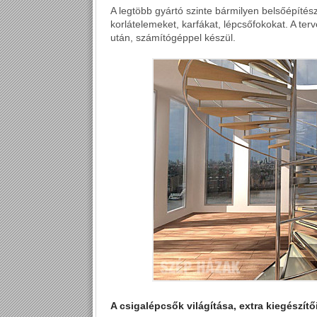
A legtöbb gyártó szinte bármilyen belsőépítész
korlátelemeket, karfákat, lépcsőfokokat. A ter
után, számítógéppel készül.
A csigalépcsők világítása, extra kiegészítő