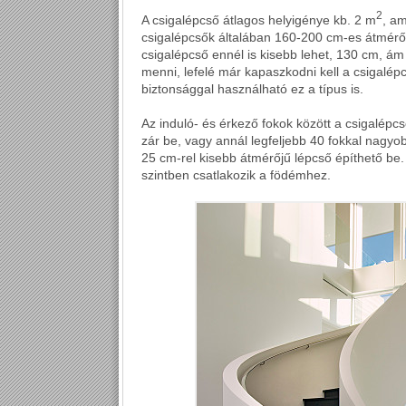
2
A csigalépcső átlagos helyigénye kb. 2 m
, a
csigalépcsők általában 160-200 cm-es átmérőv
csigalépcső ennél is kisebb lehet, 130 cm, ám
menni, lefelé már kapaszkodni kell a csigalépc
biztonsággal használható ez a típus is.
Az induló- és érkező fokok között a csigalépcső
zár be, vagy annál legfeljebb 40 fokkal nagyo
25 cm-rel kisebb átmérőjű lépcső építhető be.
szintben csatlakozik a födémhez.