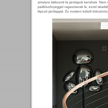
amelyre lakkozott fa járólapok kerülnek. Nem 
padlószőnyeggel ragasztanak le, ezzel akadá
lépcső járólapjait. Ez modern külsőt kölcsönö