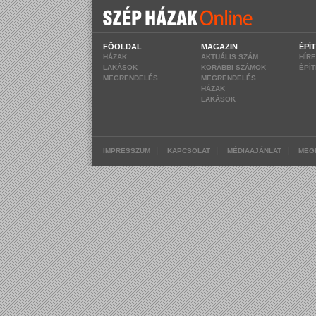
FŐOLDAL
MAGAZIN
ÉPÍ
HÁZAK
AKTUÁLIS SZÁM
HÍR
LAKÁSOK
KORÁBBI SZÁMOK
ÉPÍ
MEGRENDELÉS
MEGRENDELÉS
HÁZAK
LAKÁSOK
|
|
|
IMPRESSZUM
KAPCSOLAT
MÉDIAAJÁNLAT
MEG