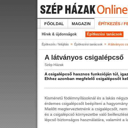
FŐOLDAL
MAGAZIN
ÉPÍTKEZÉS / F
Hírek & újdonságok
Építkezési tanácsok
»
»
Építkezés / felújítás
Építkezési tanácsok
A látványos c
A látványos csigalépcső
Szép Házak
A csigalépcső hasznos funkcióján túl, igaz
Ehhez azonban megfelelő csigalépcsőt kell 
Kisméretű födémnyílásoknál és a lakás négyz
érdemes csigalépcsőt beépíteni a hagyományos
Mielőtt megterveztetnénk a csigalépcsőt, nem 
és a csigalépcső környezetbe való beillesztését
lépcső biztonságos használatára, valamint a 