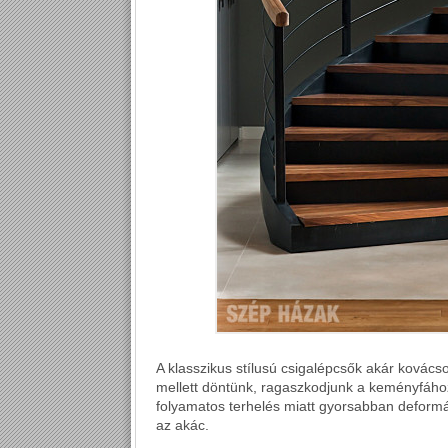
A klasszikus stílusú csigalépcsők akár kovácsol
mellett döntünk, ragaszkodjunk a keményfához
folyamatos terhelés miatt gyorsabban deformáló
az akác.