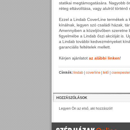
statikai megtámogatására. Nagyobb ö
réteg eltávolítása, vagy alulról történ
Ezzel a Lindab CoverLine termékek a k
kínálnak, legyen szó családi házak, t
Amennyiben a közeljövőben szeretne be
figyelmébe a Lindab őszi akcióját is. 
a Lindab további kedvezményeket kíná
garanciális feltételek mellett.
Kérjen ajánlatot
az alábbi linken
!
Címkék:
lindab
|
coverline
|
tető
|
cserepesle