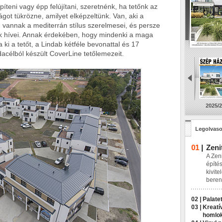
íteni vagy épp felújítani, szeretnénk, ha tetőnk az
ágot tükrözne, amilyet elképzeltünk. Van, aki a
vannak a mediterrán stílus szerelmesei, és persze
 hívei. Annak érdekében, hogy mindenki a maga
ki a tetőt, a Lindab kétféle bevonattal és 17
acélból készült CoverLine tetőlemezeit.
2025/2
Legolvaso
01
|
Zeni
A Zeni
építés
kivite
beren
02 |
Palatet
03 |
Kreatí
homlo