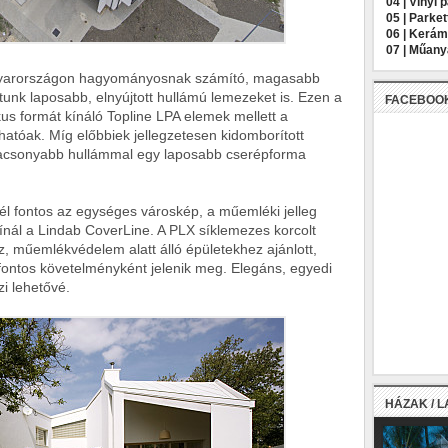
04 |
Vinyl 
05 |
Parket
06 |
Kerámi
07 |
Műany
 Magyarországon hagyományosnak számító, magasabb
tunk laposabb, elnyújtott hullámú lemezeket is. Ezen a
FACEBOO
kus formát kínáló Topline LPA elemek mellett a
tóak. Míg előbbiek jellegzetesen kidomborított
alacsonyabb hullámmal egy laposabb cserépforma
l fontos az egységes városkép, a műemléki jelleg
ínál a Lindab CoverLine. A PLX síklemezes korcolt
 műemlékvédelem alatt álló épületekhez ajánlott,
fontos követelményként jelenik meg. Elegáns, egyedi
zi lehetővé.
HÁZAK / 