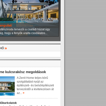
angulat
ítésziroda tervezői a családi házat úgy
eg, hogy a fenyők uralta csodálatos...
»
LHŐ
»
ome kulcsrakész megoldások
A Zenit Home teljes körű
szolgáltatást nyújt az
építészeti- és belsőépítészeti
tervezéstől a kivitelezésen át
»
az...
dlóburkolatok