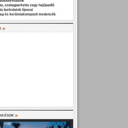
padlóburkolatok
ta, szalagparketta vagy hajópadló
a burkolatok típusai
ag és kerámiakompozit medencék
»
K
»
LAKÁSOK