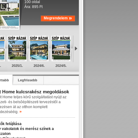
100 oldal
Ára: 895 Ft
»
Megrendelem
.
2025/1.
2024/6.
2024/5.
ttabb
Legfrissebb
t Home kulcsrakész megoldások
t Home teljes körű szolgáltatást nyújt az
zeti- és belsőépítészeti tervezéstől a
lezésen át az otthon komplett
»
dezésééig.
ők felújítása
v vakolatok és merész színek a
kzaton