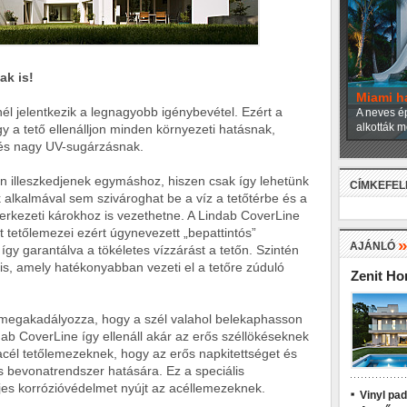
ak is!
Miami h
él jelentkezik a legnagyobb igénybevétel. Ezért a
A neves ép
alkották m
gy a tető ellenálljon minden környezeti hatásnak,
és nagy UV-sugárzásnak.
en illeszkedjenek egymáshoz, hiszen csak így lehetünk
CÍMKEFE
alkalmával sem szivároghat be a víz a tetőtérbe és a
zerkezeti károkhoz is vezethetne. A Lindab CoverLine
tetőlemezei ezért úgynevezett „bepattintós”
AJÁNLÓ
gy garantálva a tökéletes vízzárást a tetőn. Szintén
 is, amely hatékonyabban vezeti el a tetőre zúduló
Zenit H
is megakadályozza, hogy a szél valahol belekaphasson
dab CoverLine így ellenáll akár az erős széllökéseknek
acél tetőlemezeknek, hogy az erős napkitettséget és
is bevonatrendszer hatására. Ez a speciális
ljes korrózióvédelmet nyújt az acéllemezeknek.
Vinyl pa