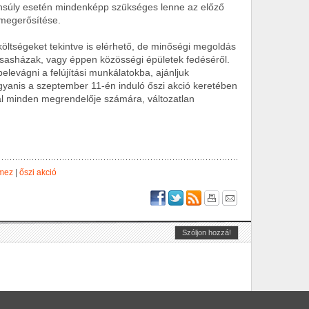
nsúly esetén mindenképp szükséges lenne az előző
ő megerősítése.
öltségeket tekintve is elérhető, de minőségi megoldás
ársasházak, vagy éppen közösségi épületek fedéséről.
levágni a felújítási munkálatokba, ajánljuk
Ugyanis a szeptember 11-én induló őszi akció keretében
l minden megrendelője számára, változatlan
mez
|
őszi akció