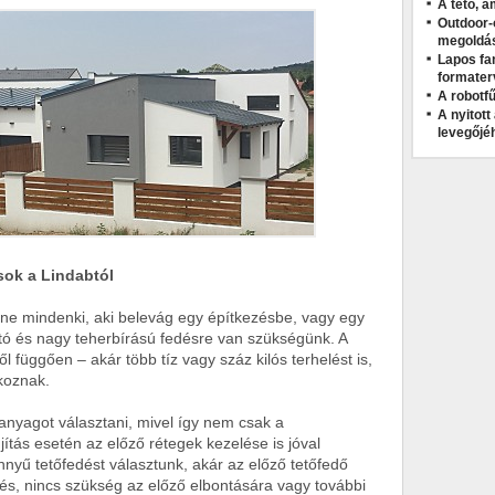
A tető, a
Outdoor-
megoldá
Lapos fa
formater
A robotfű
A nyitot
levegőjé
sok a Lindabtól
ne mindenki, aki belevág egy építkezésbe, vagy egy
tó és nagy teherbírású fedésre van szükségünk. A
ttől függően – akár több tíz vagy száz kilós terhelést is,
koznak.
yagot választani, mivel így nem csak a
jítás esetén az előző rétegek kezelése is jóval
yű tetőfedést választunk, akár az előző tetőfedő
dés, nincs szükség az előző elbontására vagy további