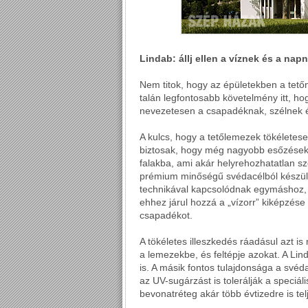
Lindab: állj ellen a víznek és a napn
Nem titok, hogy az épületekben a tetőn
talán legfontosabb követelmény itt, ho
nevezetesen a csapadéknak, szélnek 
A kulcs, hogy a tetőlemezek tökéletes
biztosak, hogy még nagyobb esőzések 
falakba, ami akár helyrehozhatatlan s
prémium minőségű svédacélból készült 
technikával kapcsolódnak egymáshoz, í
ehhez járul hozzá a „vízorr” kiképzése
csapadékot.
A tökéletes illeszkedés ráadásul azt 
a lemezekbe, és feltépje azokat. A Lin
is. A másik fontos tulajdonsága a svéd
az UV-sugárzást is tolerálják a speciál
bevonatréteg akár több évtizedre is te