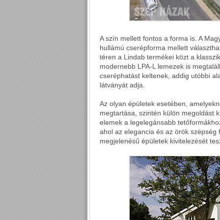
A szín mellett fontos a forma is. A
hullámú cserépforma mellett választha
téren a Lindab termékei közt a klasszi
modernebb LPA-L lemezek is megtalálha
cseréphatást keltenek, addig utóbbi 
látványát adja.
Az olyan épületek esetében, amelyekné
megtartása, szintén külön megoldást k
elemek a legelegánsabb tetőformákhoz,
ahol az elegancia és az örök szépség 
megjelenésű épületek kivitelezését tes