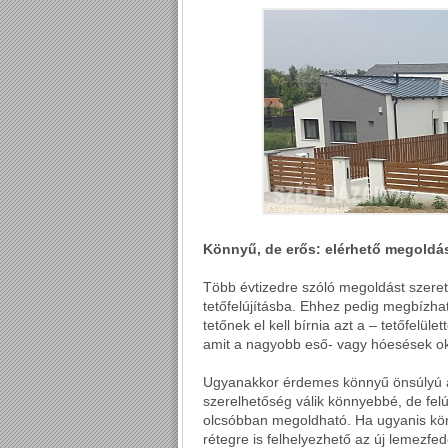
Könnyű, de erős: elérhető megoldá
Több évtizedre szóló megoldást szeret
tetőfelújításba. Ehhez pedig megbízha
tetőnek el kell bírnia azt a – tetőfelüle
amit a nagyobb eső- vagy hóesések o
Ugyanakkor érdemes könnyű önsúlyú an
szerelhetőség válik könnyebbé, de felú
olcsóbban megoldható. Ha ugyanis könn
rétegre is felhelyezhető az új lemezfe