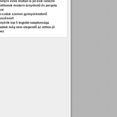
melyre évek múltán is jól esik ránézni
otthonok modern árnyékoló és pergola
sai
n-coilok szemet gyönyörködtető
vezéssel!
nyírók top 5 legjobb tulajdonsága
t ablak még nem elegendő az otthon jó
hez