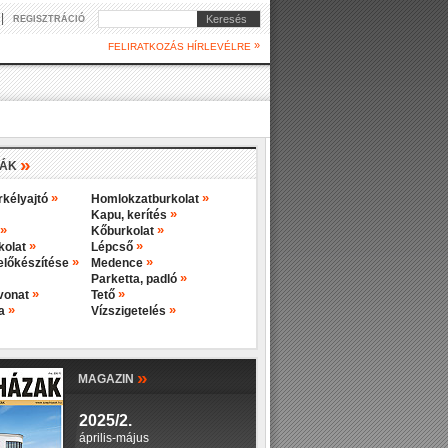
|
Keresés
REGISZTRÁCIÓ
»
FELIRATKOZÁS HÍRLEVÉLRE
»
IÁK
»
»
rkélyajtó
Homlokzatburkolat
»
Kapu, kerítés
»
»
Kőburkolat
»
»
rkolat
Lépcső
»
»
előkészítése
Medence
»
Parketta, padló
»
»
evonat
Tető
»
»
ba
Vízszigetelés
»
MAGAZIN
2025/2.
április-május