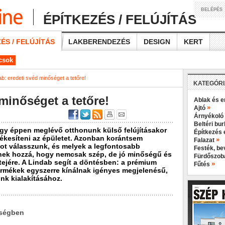
BELÉPÉS
ÉPÍTKEZÉS / FELÚJÍTÁS
ÉS / FELÚJÍTÁS
LAKBERENDEZÉS
DESIGN
KERT
ácsok
ab: eredeti svéd minőséget a tetőre!
KATEGÓR
minőséget a tetőre!
Ablak és e
»
Ajtó
Árnyékoló
Beltéri bu
gy éppen meglévő otthonunk külső felújításakor
Építkezés 
 ékesíteni az épületet. Azonban korántsem
»
Falazat
ot válasszunk, és melyek a legfontosabb
Festék, b
nek hozzá, hogy nemcsak szép, de jó minőségű és
Fürdőszo
etejére. A Lindab segít a döntésben: a prémium
»
Fűtés
ermékek egyszerre kínálnak igényes megjelenésű,
nk kialakításához.
őségben