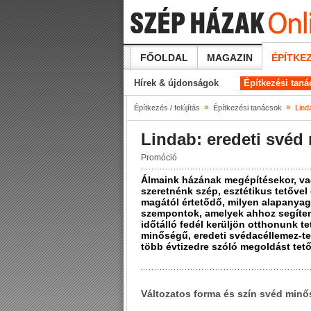
FŐOLDAL
MAGAZIN
ÉPÍTKEZ
Hírek & újdonságok
Építkezési tan
»
»
Építkezés / felújítás
Építkezési tanácsok
Lind
Lindab: eredeti svéd 
Promóció
Álmaink házának megépítésekor, va
szeretnénk szép, esztétikus tetővel
magától értetődő, milyen alapanyag
szempontok, amelyek ahhoz segíte
időtálló fedél kerüljön otthonunk t
minőségű, eredeti svédacéllemez-t
több évtizedre szóló megoldást tető
Változatos forma és szín svéd min