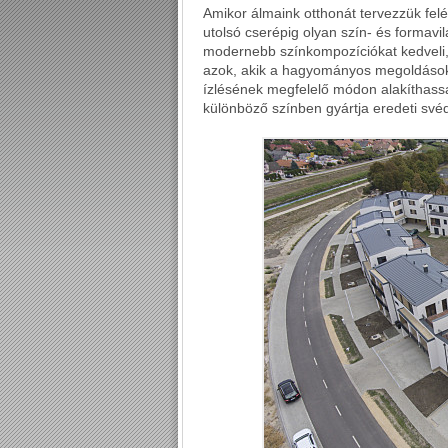
Amikor álmaink otthonát tervezzük felép
utolsó cserépig olyan szín- és formavil
modernebb színkompozíciókat kedveli, 
azok, akik a hagyományos megoldások
ízlésének megfelelő módon alakíthassa 
különböző színben gyártja eredeti svéd