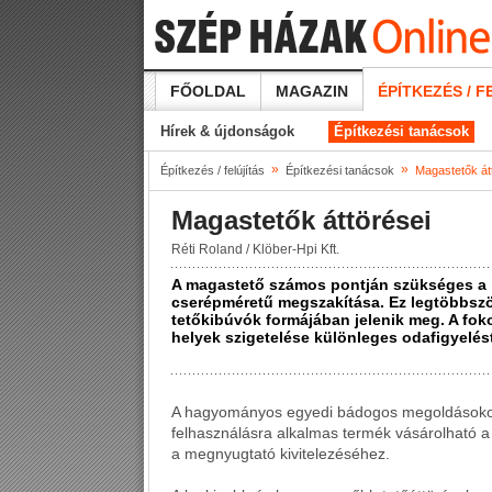
FŐOLDAL
MAGAZIN
ÉPÍTKEZÉS / F
Hírek & újdonságok
Építkezési tanácsok
»
»
Építkezés / felújítás
Építkezési tanácsok
Magastetők át
Magastetők áttörései
Réti Roland / Klöber-Hpi Kft.
A magastető számos pontján szükséges a 
cserépméretű megszakítása. Ez legtöbbsz
tetőkibúvók formájában jelenik meg. A fok
helyek szigetelése különleges odafigyelést
A hagyományos egyedi bádogos megoldásokon f
felhasználásra alkalmas termék vásárolható 
a megnyugtató kivitelezéséhez.