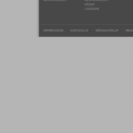
HÁZAK
LAKÁSOK
|
|
|
IMPRESSZUM
KAPCSOLAT
MÉDIAAJÁNLAT
MEG