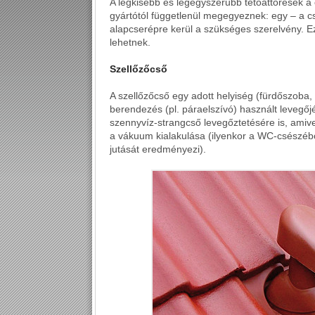
A legkisebb és legegyszerűbb tetőáttörések 
gyártótól függetlenül megegyeznek: egy – a c
alapcserépre kerül a szükséges szerelvény. E
lehetnek.
Szellőzőcső
A szellőzőcső egy adott helyiség (fürdőszoba,
berendezés (pl. páraelszívó) használt levegőj
szennyvíz-strangcső levegőztetésére is, amiv
a vákuum kialakulása (ilyenkor a WC-csészéből
jutását eredményezi).