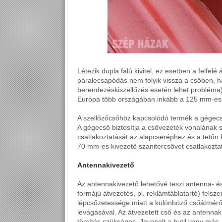
Létezik dupla falú kivitel, ez esetben a felfel
páralecsapódás nem folyik vissza a csőben, h
berendezéskiszellőzés esetén lehet probléma
Európa több országában inkább a 125 mm-es 
A szellőzőcsőhöz kapcsolódó termék a gégecső, 
A gégecső biztosítja a csővezeték vonalának s
csatlakoztatását az alapcseréphez és a tetőn
70 mm-es kivezető szanitercsövet csatlakozta
Antennakivezető
Az antennakivezető lehetővé teszi antenna- é
formájú átvezetés, pl. reklámtáblatartó) felsze
lépcsőzetessége miatt a különböző csőátmérő
levágásával. Az átvezetett cső és az antennak
tömítés szükséges. Javasolt a butil vagy más, k