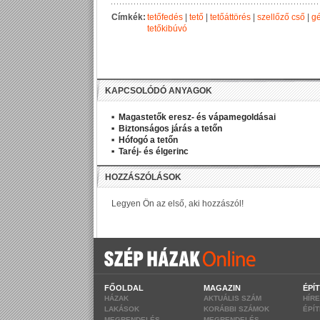
Címkék:
tetőfedés
|
tető
|
tetőáttörés
|
szellőző cső
|
g
tetőkibúvó
KAPCSOLÓDÓ ANYAGOK
Magastetők eresz- és vápamegoldásai
Biztonságos járás a tetőn
Hófogó a tetőn
Taréj- és élgerinc
FŐOLDAL
MAGAZIN
ÉPÍ
HÁZAK
AKTUÁLIS SZÁM
HÍR
LAKÁSOK
KORÁBBI SZÁMOK
ÉPÍ
MEGRENDELÉS
MEGRENDELÉS