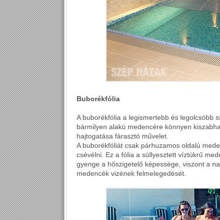
Buborékfólia
A buborékfólia a legismertebb és legolcsóbb s
bármilyen alakú medencére könnyen kiszabható
hajtogatása fárasztó művelet.
A buborékfóliát csak párhuzamos oldalú mede
csévélni. Ez a fólia a süllyesztett víztükrű 
gyenge a hőszigetelő képessége, viszont a na
medencék vizének felmelegedését.