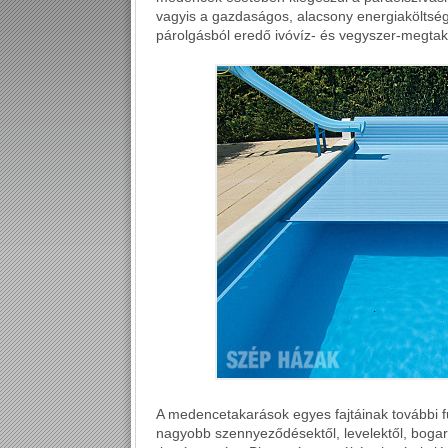
vagyis a gazdaságos, alacsony energiaköltsé
párolgásból eredő ivóvíz- és vegyszer-megta
A medencetakarások egyes fajtáinak további f
nagyobb szennyeződésektől, levelektől, bogara