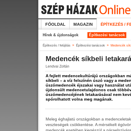
FŐOLDAL
MAGAZIN
ÉPÍTKEZÉS / F
Hírek & újdonságok
Építkezési tanácsok
»
»
Építkezés / felújítás
Építkezési tanácsok
Medencék síkb
Medencék síkbeli letakar
Lendvai Zoltán
A fejlett medencekultúrájú országokban má
síkbeli – a víz felszínén úszó vagy a mede
úszómedencék éjszakai vagy használat utá
újdonsült medencetulajdonos csak többév
úszómedencéjének letakarásával nem kevés
spórolhatott volna meg magának.
Meleg éghajlatú országokban a medenceletakar
veszteségek csökkentése. A mérsékelt égövön 
medencék esetében kiegészül a páraelszívásra