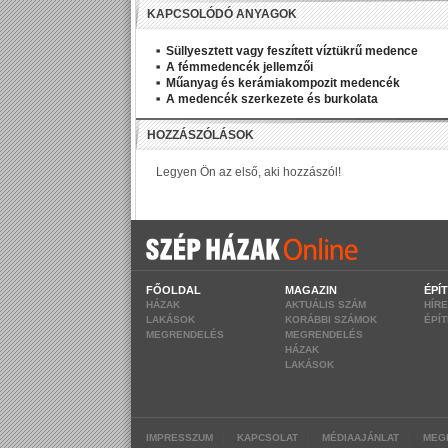
KAPCSOLÓDÓ ANYAGOK
Süllyesztett vagy feszített víztükrű medence
A fémmedencék jellemzői
Műanyag és kerámiakompozit medencék
A medencék szerkezete és burkolata
FŐOLDAL
MAGAZIN
ÉPÍ
HÁZAK
AKTUÁLIS SZÁM
HÍR
LAKÁSOK
KORÁBBI SZÁMOK
ÉPÍ
MEGRENDELÉS
MEGRENDELÉS
HÁZAK
LAKÁSOK
|
|
|
IMPRESSZUM
KAPCSOLAT
MÉDIAAJÁNLAT
MEG