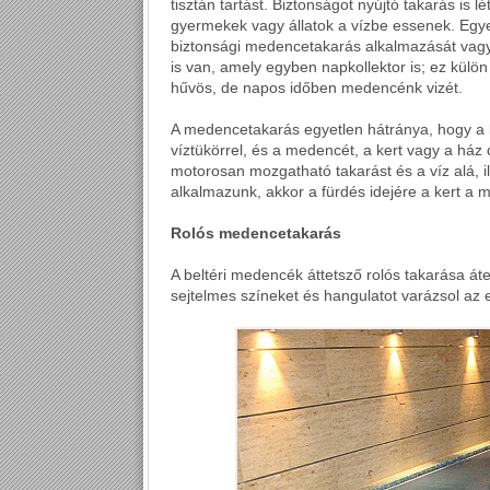
tisztán tartást. Biztonságot nyújtó takarás is
gyermekek vagy állatok a vízbe essenek. Egye
biztonsági medencetakarás alkalmazását vagy 
is van, amely egyben napkollektor is; ez külön 
hűvös, de napos időben medencénk vizét.
A medencetakarás egyetlen hátránya, hogy a l
víztükörrel, és a medencét, a kert vagy a ház 
motorosan mozgatható takarást és a víz alá, ill
alkalmazunk, akkor a fürdés idejére a kert a m
Rolós medencetakarás
A beltéri medencék áttetsző rolós takarása áte
sejtelmes színeket és hangulatot varázsol a