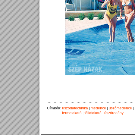
Címkék:
uszodatechnika
|
medence
|
úszómedence
|
termotakaró
|
fóliatakaró
|
úszóredőny