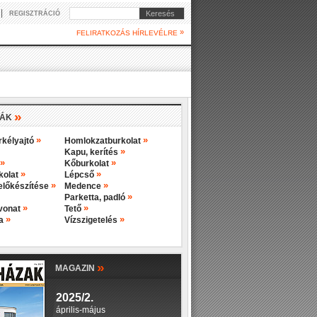
|
Keresés
REGISZTRÁCIÓ
»
FELIRATKOZÁS HÍRLEVÉLRE
»
IÁK
»
»
rkélyajtó
Homlokzatburkolat
»
Kapu, kerítés
»
»
Kőburkolat
»
»
rkolat
Lépcső
»
»
előkészítése
Medence
»
Parketta, padló
»
»
evonat
Tető
»
»
ba
Vízszigetelés
»
MAGAZIN
2025/2.
április-május