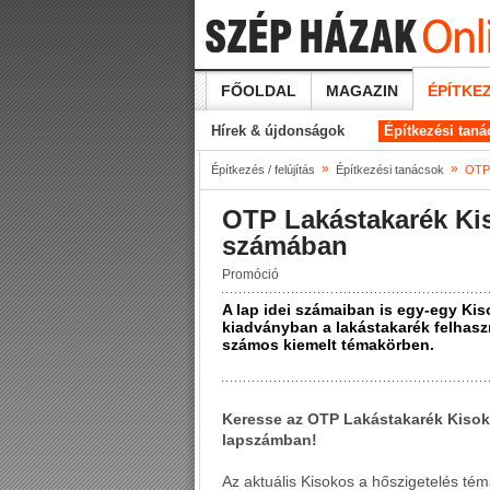
FŐOLDAL
MAGAZIN
ÉPÍTKEZ
Hírek & újdonságok
Építkezési tan
»
»
Építkezés / felújítás
Építkezési tanácsok
OTP 
OTP Lakástakarék Kis
számában
Promóció
A lap idei számaiban is egy-egy Kis
kiadványban a lakástakarék felhasz
számos kiemelt témakörben.
Keresse az OTP Lakástakarék Kisoko
lapszámban!
Az aktuális Kisokos a hőszigetelés té