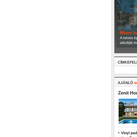
Miami h
A neves ép
alkották m
CÍMKEFE
AJÁNLÓ
Zenit H
Vinyl pa