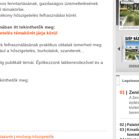
ékos fenntartásának, gazdaságos üzemeltetésének
ző témakörbe.
ékony hőszigetelés felhasználási körét.
rmában itt tekinthetők meg:
etelés témakörét járja körül
k felhasználásának praktikus oldalait ismerheti meg
l a hőszigetelés, burkolatok, szaniterek...
ig publikált témái: Építkezzünk lakberendezővel és a
2025/2
ekinthetők meg:
Legolvaso
01
|
Zeni
A Zeni
építés
kivite
beren
02 |
Palatet
03 |
Kreatí
homlo
stakarék
|
minőségi hőszigetelők