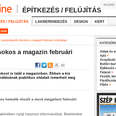
BELÉPÉS
ÉPÍTKEZÉS / FELÚJÍTÁS
ÉS / FELÚJÍTÁS
LAKBERENDEZÉS
DESIGN
KERT
ácsok
Lakástakarék Kisokos a magazin februári számában
KATEGÓR
okos a magazin februári
Ablak és e
»
Ajtó
Árnyékoló
Beltéri bu
Építkezés 
»
Falazat
okost is talál a magazinban. Ebben a kis
Festék, b
nálásának praktikus oldalait ismerheti meg
Fürdőszo
»
Fűtés
s hetedik részét a most megjelent februári
makörében nyújt hasznos információkat. Betekintést