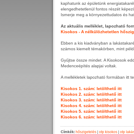
kaphatunk az épületünk energiatakar
elengedhetetlenül fontos részét képe
Ismerje meg a környezettudatos és hat
Az aktuális melléklet, lapozható fo
Kisokos - A nélkülözhetetlen hőszig
Ebben a kis kiadványban a lakástakaré
számos kiemelt témakörben, mint példáu
Gyűjtse össze mindet. A Kisokosok edd
Medenceépítés alapjai voltak.
A mellékletek lapozható formában itt t
Kisokos 1. szám: letölthető itt
Kisokos 2. szám: letölthető itt
Kisokos 3. szám: letölthető itt
Kisokos 4. szám: letölthető itt
Kisokos 5. szám: letölthető itt
Kisokos 6. szám: letölthető itt
Címkék:
hőszigetelés
|
otp kisokos
|
otp laká