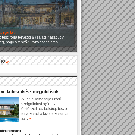
angulat
ítésziroda tervezői a családi házat úgy
eg, hogy a fenyők uralta csodálatos...
»
LHŐ
»
ome kulcsrakész megoldások
A Zenit Home teljes körű
szolgáltatást nyújt az
építészeti- és belsőépítészeti
tervezéstől a kivitelezésen át
»
az...
dlóburkolatok