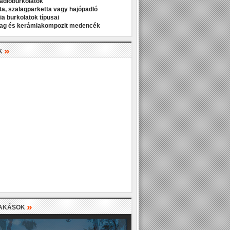
padlóburkolatok
ta, szalagparketta vagy hajópadló
a burkolatok típusai
ag és kerámiakompozit medencék
»
K
»
LAKÁSOK