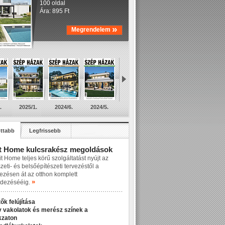
100 oldal
Ára: 895 Ft
»
Megrendelem
.
2025/1.
2024/6.
2024/5.
ttabb
Legfrissebb
t Home kulcsrakész megoldások
t Home teljes körű szolgáltatást nyújt az
zeti- és belsőépítészeti tervezéstől a
lezésen át az otthon komplett
»
dezésééig.
ők felújítása
v vakolatok és merész színek a
kzaton