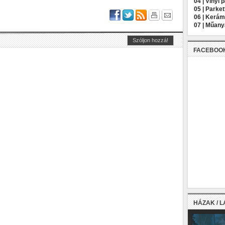
04 |
Vinyl 
05 |
Parket
06 |
Kerámi
07 |
Műany
FACEBOO
HÁZAK / 