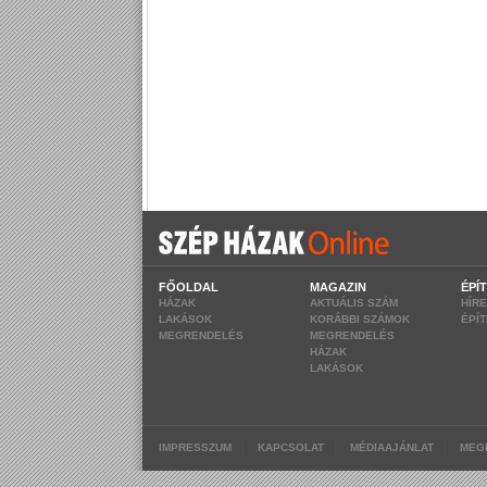
FŐOLDAL
MAGAZIN
ÉPÍ
HÁZAK
AKTUÁLIS SZÁM
HÍR
LAKÁSOK
KORÁBBI SZÁMOK
ÉPÍ
MEGRENDELÉS
MEGRENDELÉS
HÁZAK
LAKÁSOK
|
|
|
IMPRESSZUM
KAPCSOLAT
MÉDIAAJÁNLAT
MEG