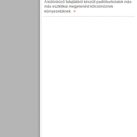
A különböző fafajtákból készült padlóburkolatok más-
más esztétikai megjelenést kölcsönöznek
»
környezetüknek.