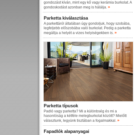
gondozást kíván, mint egy kő vagy kerámia burkolat. A
»
gondoskodást azonban meg is hálálja.
Parketta kiválasztása
A parkettáról általában úgy gondoljuk, hogy szobába,
legfeljebb előszobába való burkolat. Pedig a parketta
»
megállja a helyét a vizes helyiségekben is.
Parketta típusok
Padló vagy parketta? Mi a különbség és mi a
hasonlóság a kétféle melegburkolat között? Mielőtt
»
választunk, legyünk tisztában a fogalmakkal.
Fapadlók alapanyagai