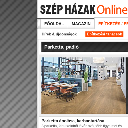
FŐOLDAL
MAGAZIN
ÉPÍTKEZÉS / F
Hírek & újdonságok
Építkezési tanácsok
Parketta, padló
Parketta ápolása, karbantartása
A parketta, faburkolatról lévén szó, több figyelmet és