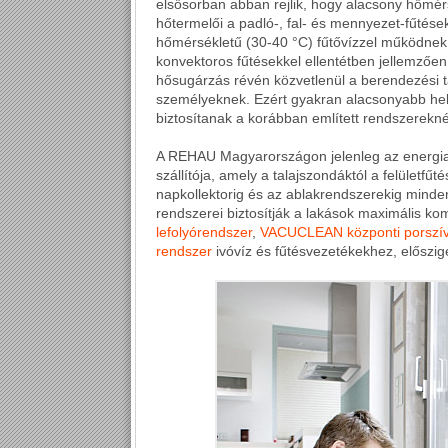
elsősorban abban rejlik, hogy alacsony hőmérsé
hőtermelői a padló-, fal- és mennyezet-fűtés
hőmérsékletű (30-40 °C) fűtővízzel működnek. 
konvektoros fűtésekkel ellentétben jellemzőe
hősugárzás révén közvetlenül a berendezési t
személyeknek. Ezért gyakran alacsonyabb hel
biztosítanak a korábban említett rendszerekné
A REHAU Magyarországon jelenleg az energi
szállítója, amely a talajszondáktól a felületfű
napkollektorig és az ablakrendszerekig minden
rendszerei biztosítják a lakások maximális ko
lefolyórendszer
,
VACUCLEAN központi porszív
rendszer
ivóvíz és fűtésvezetékekhez, előszi