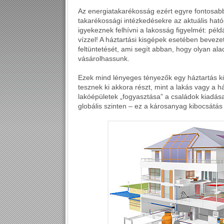
Az energiatakarékosság ezért egyre fontosabb
takarékossági intézkedésekre az aktuális hat
igyekeznek felhívni a lakosság figyelmét: péld
vízzel! A háztartási kisgépek esetében beveze
feltüntetését, ami segít abban, hogy olyan a
vásárolhassunk.
Ezek mind lényeges tényezők egy háztartás k
tesznek ki akkora részt, mint a lakás vagy a h
lakóépületek „fogyasztása” a családok kiadása
globális szinten – ez a károsanyag kibocsátás