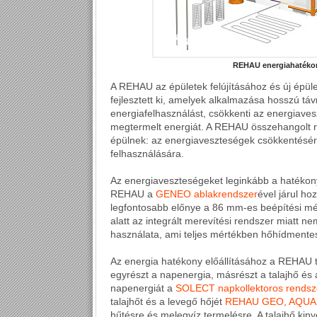
REHAU energiahatéko
A REHAU az épületek felújításához és új épü
fejlesztett ki, amelyek alkalmazása hosszú tá
energiafelhasználást, csökkenti az energiave
megtermelt energiát. A REHAU összehangolt r
épülnek: az energiaveszteségek csökkentésére
felhasználására.
Az energiaveszteségeket leginkább a hatékony
REHAU a
GENEO ablakrendszer
ével járul ho
legfontosabb előnye a 86 mm-es beépítési mé
alatt az integrált merevítési rendszer miatt 
használata, ami teljes mértékben hőhídmentes
Az energia hatékony előállításához a REHAU 
egyrészt a napenergia, másrészt a talajhő és 
napenergiát a
SOLECT napkollektoros rendsz
talajhőt és a levegő hőjét
REHAU GEO, AQUA é
hűtésre és melegvíz termelésre. A talajhő ki