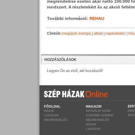
megrendelése esetén akár nettó 100.000 for
rendszert. A részletekért és az akció feltéte
További információ:
REHAU
Címkék:
megújuló energia
|
ablak
|
napkollektor
|
hős
FŐOLDAL
MAGAZIN
ÉPÍ
HÁZAK
AKTUÁLIS SZÁM
HÍR
LAKÁSOK
KORÁBBI SZÁMOK
ÉPÍ
MEGRENDELÉS
MEGRENDELÉS
HÁZAK
LAKÁSOK