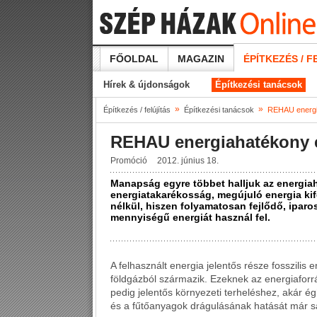
FŐOLDAL
MAGAZIN
ÉPÍTKEZÉS / F
Hírek & újdonságok
Építkezési tanácsok
»
»
Építkezés / felújítás
Építkezési tanácsok
REHAU energi
REHAU energiahatékony 
Promóció
2012. június 18.
Manapság egyre többet halljuk az energia
energiatakarékosság, megújuló energia ki
nélkül, hiszen folyamatosan fejlődő, ipar
mennyiségű energiát használ fel.
A felhasznált energia jelentős része fosszilis
földgázból származik. Ezeknek az energiafor
pedig jelentős környezeti terheléshez, akár é
és a fűtőanyagok drágulásának hatását már s