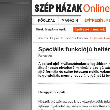
FŐOLDAL
MAGAZIN
ÉPÍTKEZÉS / F
Hírek & újdonságok
Építkezési tanácsok
»
»
Építkezés / felújítás
Építkezési tanácsok
Speciális funkc
Speciális funkciójú beltér
Farkas Ági
A beltéri ajtó kiválasztásakor a legtöbben 
általánosan elvárható minimális szolgáltat
ajtó formája és színe tetsszen nekik, val
is gondolják, mennyi speciális igényt ki tu
Hanggátló ajtók
Nézzük először az egyik legkézenfekvőbb tulaj
ajtónak gyakorlatilag semmilyen számottevő h