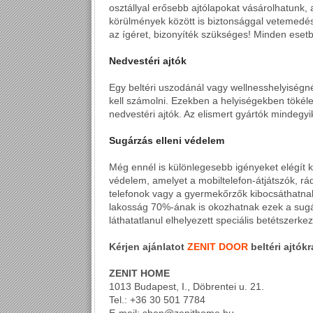
osztállyal erősebb ajtólapokat vásárolhatunk,
körülmények között is biztonsággal vetemedé
az ígéret, bizonyíték szükséges! Minden esetbe
Nedvestéri ajtók
Egy beltéri uszodánál vagy wellnesshelyisé
kell számolni. Ezekben a helyiségekben tökéle
nedvestéri ajtók. Az elismert gyártók mindegyike 
Sugárzás elleni védelem
Még ennél is különlegesebb igényeket elégít k
védelem, amelyet a mobiltelefon-átjátszók, rád
telefonok vagy a gyermekőrzők kibocsáthatna
lakosság 70%-ának is okozhatnak ezek a sug
láthatatlanul elhelyezett speciális betétszerke
Kérjen ajánlatot
ZENIT DOOR
beltéri ajtók
ZENIT HOME
1013 Budapest, I., Döbrentei u. 21.
Tel.: +36 30 501 7784