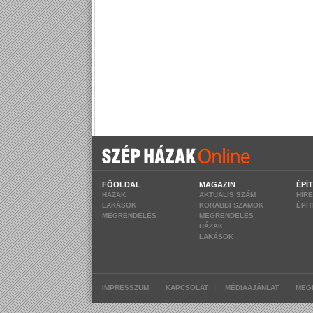
FŐOLDAL
MAGAZIN
ÉPÍ
HÁZAK
AKTUÁLIS SZÁM
HÍR
LAKÁSOK
KORÁBBI SZÁMOK
ÉPÍ
MEGRENDELÉS
MEGRENDELÉS
HÁZAK
LAKÁSOK
|
|
|
IMPRESSZUM
KAPCSOLAT
MÉDIAAJÁNLAT
MEG