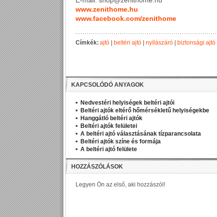
E-mail: shop@zenithome.hu
www.zenithome.hu
www.facebook.com/zenithome
Címkék:
ajtó
|
beltéri ajtó
|
nyílászáró
|
biztonsági ajtó
KAPCSOLÓDÓ ANYAGOK
Nedvestéri helyiségek beltéri ajtói
Beltéri ajtók eltérő hőmérsékletű helyiségekbe
Hanggátló beltéri ajtók
Beltéri ajtók felületei
A beltéri ajtó választásának tízparancsolata
Beltéri ajtók színe és formája
A beltéri ajtó felülete