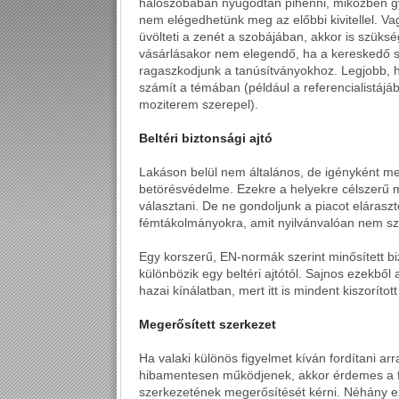
hálószobában nyugodtan pihenni, miközben g
nem elégedhetünk meg az előbbi kivitellel. 
üvölteti a zenét a szobájában, akkor is szüksé
vásárlásakor nem elegendő, ha a kereskedő sz
ragaszkodjunk a tanúsítványokhoz. Legjobb, ha
számít a témában (például a referencialistáj
moziterem szerepel).
Beltéri biztonsági ajtó
Lakáson belül nem általános, de igényként mer
betörésvédelme. Ezekre a helyekre célszerű mi
választani. De ne gondoljunk a piacot eláraszt
fémtákolmányokra, amit nyilvánvalóan nem s
Egy korszerű, EN-normák szerint minősített 
különbözik egy beltéri ajtótól. Sajnos ezekből 
hazai kínálatban, mert itt is mindent kiszorítot
Megerősített szerkezet
Ha valaki különös figyelmet kíván fordítani ar
hibamentesen működjenek, akkor érdemes a for
szerkezetének megerősítését kérni. Néhány ezer