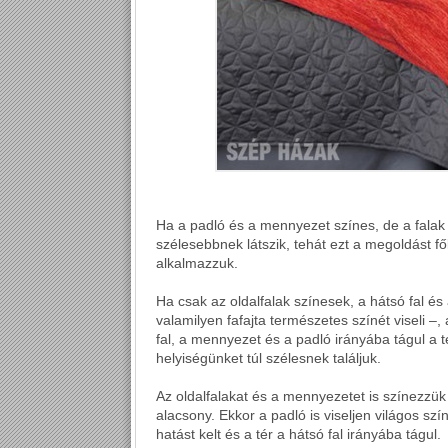
Ha a padló és a mennyezet színes, de a fala
szélesebbnek látszik, tehát ezt a megoldást 
alkalmazzuk.
Ha csak az oldalfalak színesek, a hátsó fal és
valamilyen fafajta természetes színét viseli –
fal, a mennyezet és a padló irányába tágul a té
helyiségünket túl szélesnek találjuk.
Az oldalfalakat és a mennyezetet is színezzük 
alacsony. Ekkor a padló is viseljen világos szín
hatást kelt és a tér a hátsó fal irányába tágul.