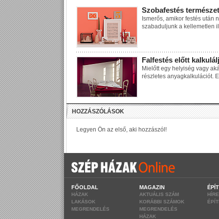
Szobafestés természe
Ismerős, amikor festés után 
szabaduljunk a kellemetlen il
Falfestés előtt kalkulál
Mielőtt egy helyiség vagy ak
részletes anyagkalkulációt. 
FŐOLDAL
MAGAZIN
ÉPÍ
HÁZAK
AKTUÁLIS SZÁM
HÍR
LAKÁSOK
KORÁBBI SZÁMOK
ÉPÍ
MEGRENDELÉS
MEGRENDELÉS
HÁZAK