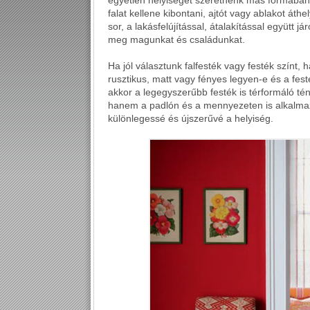
egyetlen helyiséget szeretnénk más formában 
falat kellene kibontani, ajtót vagy ablakot áthe
sor, a lakásfelújítással, átalakítással együtt j
meg magunkat és családunkat.
Ha jól választunk falfesték vagy festék színt, 
rusztikus, matt vagy fényes legyen-e és a fest
akkor a legegyszerűbb festék is térformáló té
hanem a padlón és a mennyezeten is alkalmazh
különlegessé és újszerűvé a helyiség.