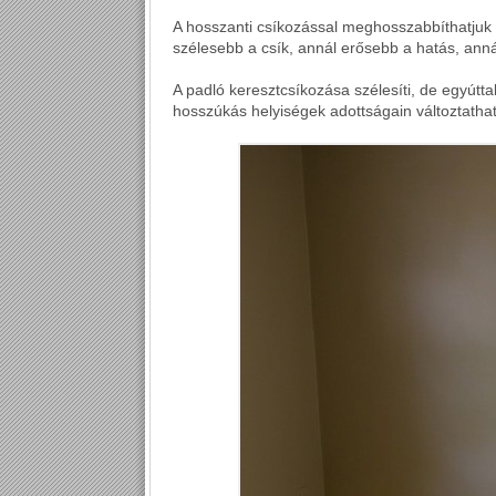
A hosszanti csíkozással meghosszabbíthatjuk 
szélesebb a csík, annál erősebb a hatás, anná
A padló keresztcsíkozása szélesíti, de egyúttal
hosszúkás helyiségek adottságain változtatha