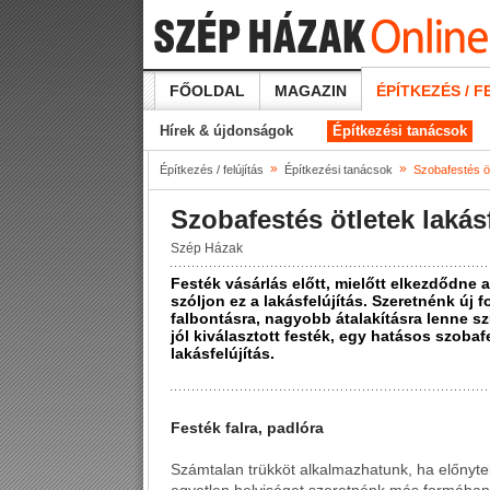
FŐOLDAL
MAGAZIN
ÉPÍTKEZÉS / F
Hírek & újdonságok
Építkezési tanácsok
»
»
Építkezés / felújítás
Építkezési tanácsok
Szobafestés öt
Szobafestés ötletek lakás
Szép Házak
Festék vásárlás előtt, mielőtt elkezdődne 
szóljon ez a lakásfelújítás. Szeretnénk új 
falbontásra, nagyobb átalakításra lenne s
jól kiválasztott festék, egy hatásos szobaf
lakásfelújítás.
Festék falra, padlóra
Számtalan trükköt alkalmazhatunk, ha előnyte