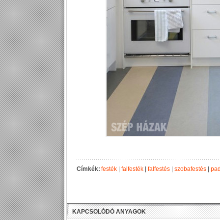
Címkék:
festék
|
falfesték
|
falfestés
|
szobafestés
|
pad
KAPCSOLÓDÓ ANYAGOK