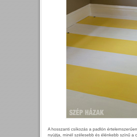
A hosszanti csíkozás a padlón értelemszerűen
nyújtja, minél szélesebb és élénkebb színű a 