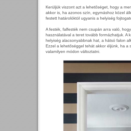
Kerüljük viszont azt a lehetőséget, hogy a me
akkor is, ha azonos szín, egymáshoz közel ál
festett határolóktól ugyanis a helyiség fojtoga
A festék, falfesték nem csupán arra való, hogy
használatával a teret tovább formázhatjuk. A ke
helyiség alacsonyabbnak hat, a hátsó falon al
Ezzel a lehetőséggel tehát akkor éljünk, ha 
valamilyen módon változtatni.