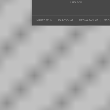
LAKÁSOK
|
|
|
IMPRESSZUM
KAPCSOLAT
MÉDIAAJÁNLAT
MEG