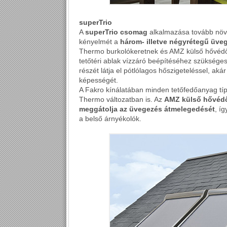
superTrio
A
superTrio csomag
alkalmazása tovább növe
kényelmét a
három- illetve négyrétegű üve
Thermo burkolókeretnek és AMZ külső hővédő 
tetőtéri ablak vízzáró beépítéséhez szükséges
részét látja el pótlólagos hőszigeteléssel, aká
képességét.
A Fakro kínálatában minden tetőfedőanyag tí
Thermo változatban is. Az
AMZ külső hővédő
meggátolja az üvegezés átmelegedését
, í
a belső árnyékolók.