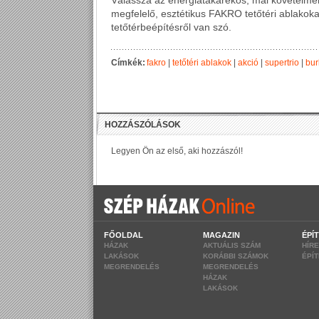
Válassza az energiatakarékos, mai követelmé
megfelelő, esztétikus FAKRO tetőtéri ablakokat 
tetőtérbeépítésről van szó.
Címkék:
fakro
|
tetőtéri ablakok
|
akció
|
supertrio
|
bur
FŐOLDAL
MAGAZIN
ÉPÍ
HÁZAK
AKTUÁLIS SZÁM
HÍR
LAKÁSOK
KORÁBBI SZÁMOK
ÉPÍ
MEGRENDELÉS
MEGRENDELÉS
HÁZAK
LAKÁSOK