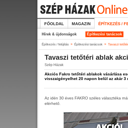
FŐOLDAL
MAGAZIN
ÉPÍTKEZÉS / F
Hírek & újdonságok
Építkezési tanácsok
»
»
Építkezés / felújítás
Építkezési tanácsok
Tavaszi tetőté
Tavaszi tetőtéri ablak ak
Szép Házak
Akciós Fakro tetőtéri ablakok vásárlása es
visszaigényelhet 20 napon belül az akár 3 m
Az idén 30 éves FAKRO széles választéka már
elérhető.