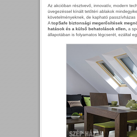
Az akcióban résztvevő, innovatív, modern tech
üvegezéssel kínált tetőtéri ablakok mindegyik
követelményeknek, de kapható passzívházas mi
A
topSafe biztonsági megerősítések megnö
hatások és a külső behatolások ellen,
a spe
állapotában is folyamatos légcserét, ezáltal e