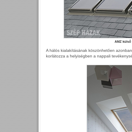
AMZ külső 
A hálós kialakításának köszönhetően azonban
korlátozza a helyiségben a nappali tevékenys