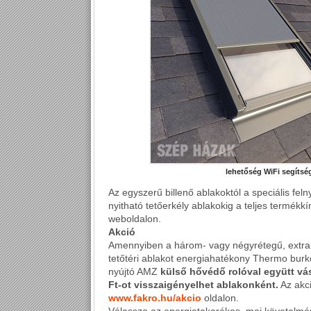
lehetőség WiFi segítség
Az egyszerű billenő ablakoktól a speciális feln
nyitható tetőerkély ablakokig a teljes termékk
weboldalon.
Akció
Amennyiben a három- vagy négyrétegű, extra
tetőtéri ablakot energiahatékony Thermo burk
nyújtó AMZ
külső hővédő rolóval együtt vá
Ft-ot visszaigényelhet ablakonként.
Az akci
www.fakro.hu/akcio
oldalon.