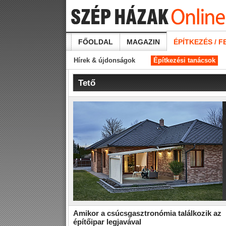
FŐOLDAL
MAGAZIN
ÉPÍTKEZÉS / F
Hírek & újdonságok
Építkezési tanácsok
Tető
Amikor a csúcsgasztronómia találkozik az
építőipar legjavával