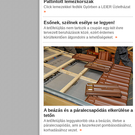
Pattintott lemezkorszak
Click lemezekkel fedték Györben a LEIER Üzletházat
»
Esőnek, szélnek esélye se legyen!
A tetőfelújítás nem tartozik a csupán egy-két évre
tervezett beruházások közé, ezért érdemes
»
körültekintően átgondolni a lehetőségeket.
A beázás és a páralecsapódás elkerülése a
tetőn
A tetőfelújítás leggyakoribb oka a beázás, illetve a
páralecsapódás, ami a faszerkezet gombásodásához,
»
korhadásához vezet.