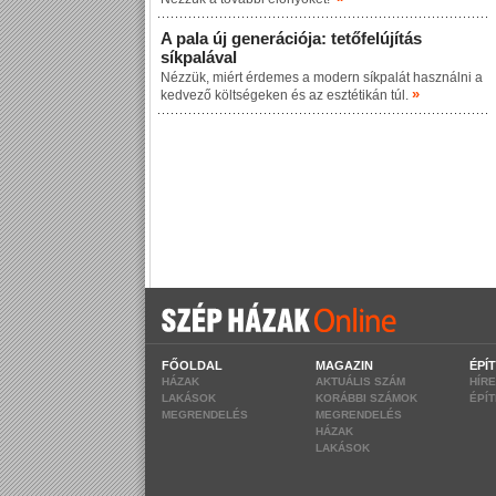
A pala új generációja: tetőfelújítás
síkpalával
Nézzük, miért érdemes a modern síkpalát használni a
»
kedvező költségeken és az esztétikán túl.
FŐOLDAL
MAGAZIN
ÉPÍ
HÁZAK
AKTUÁLIS SZÁM
HÍR
LAKÁSOK
KORÁBBI SZÁMOK
ÉPÍ
MEGRENDELÉS
MEGRENDELÉS
HÁZAK
LAKÁSOK