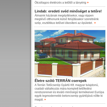
»
Ötcsillagos életérzés a tetőtől a tányérig
Lindab: eredeti svéd minőséget a tetőre!
Álmaink házának megépítésekor, vagy éppen
meglévő otthonunk külső felújításakor szeretnénk
»
szép, esztétikus tetővel ékesíteni az épületet.
Életre szóló TERRÁN cserepek
A Terrán Tetőcserép Gyártó Kft. magyar tulajdonú,
családi vállalkozás mára komplett tetőfedési
rendszereivel és kiváló minőségű termékeivel Európa
egyik legmodernebb betoncserép gyártójává nőtte ki
»
magát.