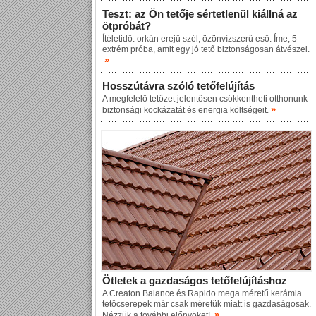
Teszt: az Ön tetője sértetlenül kiállná az
ötpróbát?
Ítéletidő: orkán erejű szél, özönvízszerű eső. Íme, 5
extrém próba, amit egy jó tető biztonságosan átvészel.
»
Hosszútávra szóló tetőfelújítás
A megfelelő tetőzet jelentősen csökkentheti otthonunk
»
biztonsági kockázatát és energia költségeit.
Ötletek a gazdaságos tetőfelújításhoz
A Creaton Balance és Rapido mega méretű kerámia
tetőcserepek már csak méretük miatt is gazdaságosak.
»
Nézzük a további előnyöket!