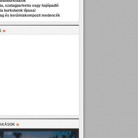
padlóburkolatok
ta, szalagparketta vagy hajópadló
a burkolatok típusai
ag és kerámiakompozit medencék
»
K
»
LAKÁSOK