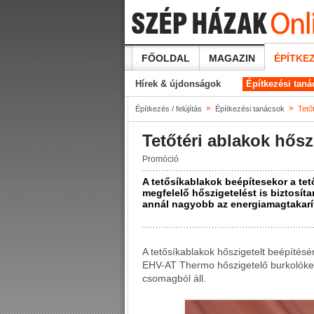
FŐOLDAL
MAGAZIN
ÉPÍTKEZ
Hírek & újdonságok
Építkezési tan
»
»
Építkezés / felújítás
Építkezési tanácsok
Tető
Tetőtéri ablakok hősz
Promóció
A tetősíkablakok beépítesekor a tet
megfelelő hőszigetelést is biztosíta
annál nagyobb az energiamagtakarí
A tetősíkablakok hőszigetelt beépítésé
EHV-AT Thermo hőszigetelő burkolókere
csomagból áll.