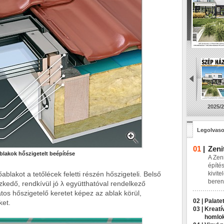
2025/2
Legolvaso
01
|
Zeni
ablakok hőszigetelt beépítése
A Zeni
építés
ablakot a tetőlécek feletti részén hőszigeteli. Belső
kivite
beren
szkedő, rendkívül jó λ együtthatóval rendelkező
átos hőszigetelő keretet képez az ablak körül,
02 |
Palatet
ket.
03 |
Kreatí
homlo