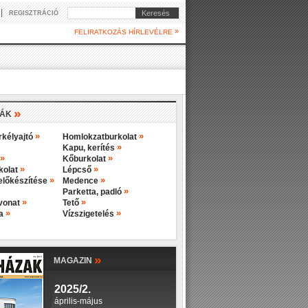
|
Keresés
REGISZTRÁCIÓ
»
FELIRATKOZÁS HÍRLEVÉLRE
»
IÁK
»
»
rkélyajtó
Homlokzatburkolat
»
Kapu, kerítés
»
»
Kőburkolat
»
»
rkolat
Lépcső
»
»
előkészítése
Medence
»
Parketta, padló
»
»
evonat
Tető
»
»
ba
Vízszigetelés
»
MAGAZIN
2025/2.
április-május