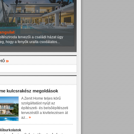
angulat
ítésziroda tervezői a családi házat úgy
eg, hogy a fenyők uralta csodálatos...
»
LHŐ
»
ome kulcsrakész megoldások
A Zenit Home teljes körű
szolgáltatást nyújt az
építészeti- és belsőépítészeti
tervezéstől a kivitelezésen át
»
az...
dlóburkolatok