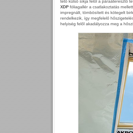
tető külső síkja felől a páraáteresztő t
XDP
fóliagallér a csatlakoztatás mellet
impregnált, tömbösített és kötegelt b
rendelkezik, így megfelelő hőszigetelés
helyiség felől akadályozza meg a hősz