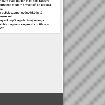
melyre évek múltán is jól esik ránézni
otthonok modern árnyékoló és pergola
sai
n-coilok szemet gyönyörködtető
vezéssel!
nyírók top 5 legjobb tulajdonsága
t ablak még nem elegendő az otthon jó
hez