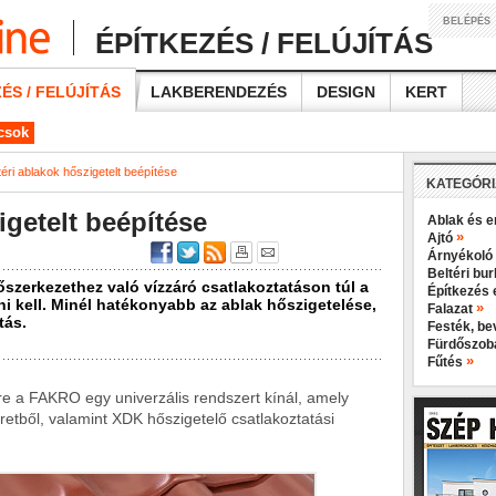
BELÉPÉS
ÉPÍTKEZÉS / FELÚJÍTÁS
ÉS / FELÚJÍTÁS
LAKBERENDEZÉS
DESIGN
KERT
ácsok
téri ablakok hőszigetelt beépítése
KATEGÓR
igetelt beépítése
Ablak és e
»
Ajtó
Árnyékoló
Beltéri bu
őszerkezethez való vízzáró csatlakoztatáson túl a
Építkezés 
ni kell. Minél hatékonyabb az ablak hőszigetelése,
»
Falazat
tás.
Festék, b
Fürdőszo
»
Fűtés
re a FAKRO egy univerzális rendszert kínál, amely
tből, valamint XDK hőszigetelő csatlakoztatási