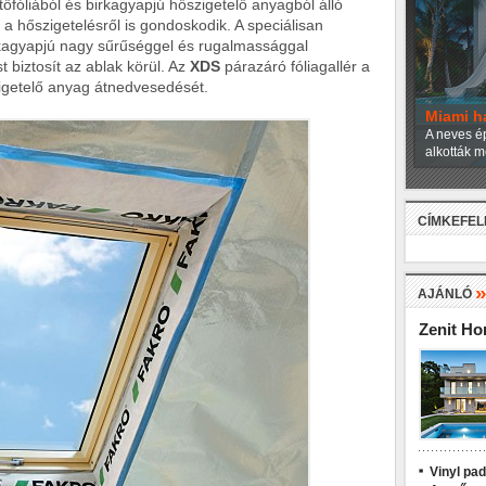
etőfóliából és birkagyapjú hőszigetelő anyagból álló
t a hőszigetelésről is gondoskodik. A speciálisan
irkagyapjú nagy sűrűséggel és rugalmassággal
t biztosít az ablak körül. Az
XDS
párazáró fóliagallér a
igetelő anyag átnedvesedését.
Miami h
A neves ép
alkották m
CÍMKEFE
AJÁNLÓ
Zenit H
Vinyl pa