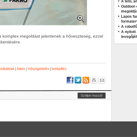
A tető, a
Outdoor-
megoldá
Lapos fa
formater
A robotfű
A nyitot
k
komplex megoldást jelentenek a hőveszteség, ezzel
levegőjé
kkentésére.
ősíkablak
|
fakro
|
hőszigetelés
|
beépítés