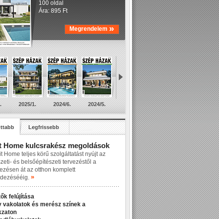
100 oldal
Ára: 895 Ft
»
Megrendelem
.
2025/1.
2024/6.
2024/5.
ttabb
Legfrissebb
t Home kulcsrakész megoldások
t Home teljes körű szolgáltatást nyújt az
zeti- és belsőépítészeti tervezéstől a
lezésen át az otthon komplett
»
dezésééig.
ők felújítása
v vakolatok és merész színek a
kzaton