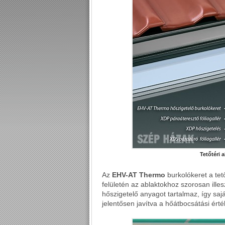
Tetőtéri 
Az
EHV-AT Thermo
burkolókeret a tető
felületén az ablaktokhoz szorosan ille
hőszigetelő anyagot tartalmaz, így saj
jelentősen javítva a hőátbocsátási érté