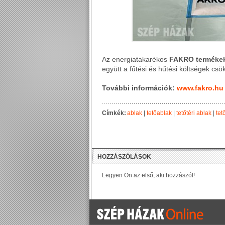
Az energiatakarékos
FAKRO terméke
együtt a fűtési és hűtési költségek csö
További információk:
www.fakro.hu
Címkék:
ablak
|
tetőablak
|
tetőtéri ablak
|
tet