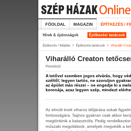
FŐOLDAL
MAGAZIN
ÉPÍTKEZÉS / F
Hírek & újdonságok
Építkezési tanácsok
»
»
Építkezés / felújítás
Építkezési tanácsok
Viharálló Crea
Viharálló Creaton tetőcs
Promóció
A tetővel szemben jogos elvárás, hogy védj
széltől; legyen tartós, ne szoruljon gyakran
az épület más részei – ne engedje ki a mel
koronája, azaz legyen szép, mindezt elérhe
Az elmúlt évek viharos időjárása sokak figyelm
fontosságára. Sajnos gyakran csak akkor ker
megtörténik a katasztrófa. Pedig rendelkezésr
műszaki megoldások, amelyek megvédik a tetőt