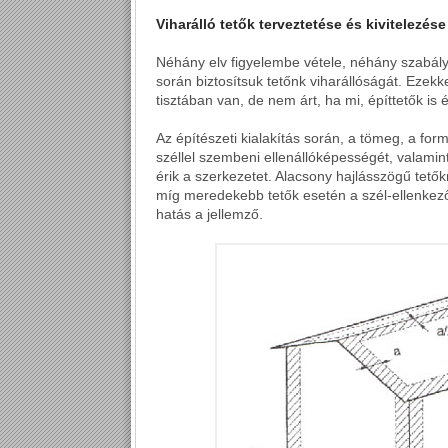
Viharálló tetők terveztetése és kivitelezése
Néhány elv figyelembe vétele, néhány szabál
során biztosítsuk tetőnk viharállóságát. Ezek
tisztában van, de nem árt, ha mi, építtetők is é
Az építészeti kialakítás során, a tömeg, a fo
széllel szembeni ellenállóképességét, valamin
érik a szerkezetet. Alacsony hajlásszögű tet
míg meredekebb tetők esetén a szél-ellenkező
hatás a jellemző.