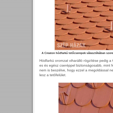
A Creaton hódfarkú tetőcserepek választékában szere
Hódfarkú oromzat viharálló rögzítése pedig a
es és egész cseréppel biztonságosabb, mint fe
nem is beszélve, hogy ezzel a megoldással 
lesz a tetőfelület.