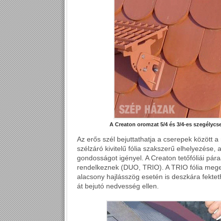
A Creaton oromzat 5/4 és 3/4-es szegélycse
Az erős szél bejuttathatja a cserepek között 
szélzáró kivitelű fólia szakszerű elhelyezése,
gondosságot igényel. A Creaton tetőfóliái pá
rendelkeznek (DUO, TRIO). A TRIO fólia meg
alacsony hajlásszög esetén is deszkára fektet
át bejutó nedvesség ellen.