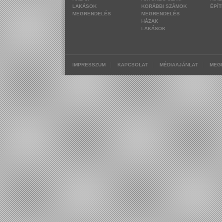
LAKÁSOK
KORÁBBI SZÁMOK
ÉPÍ
MEGRENDELÉS
MEGRENDELÉS
HÁZAK
LAKÁSOK
|
|
|
IMPRESSZUM
KAPCSOLAT
MÉDIAAJÁNLAT
MEG