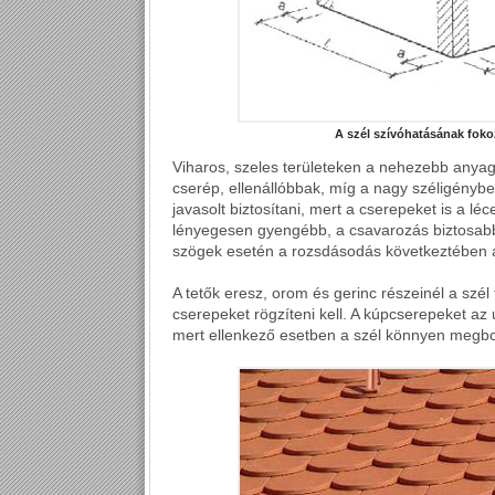
A szél szívóhatásának fokozo
Viharos, szeles területeken a nehezebb anyag
cserép, ellenállóbbak, míg a nagy széligényb
javasolt biztosítani, mert a cserepeket is a lé
lényegesen gyengébb, a csavarozás biztosabb
szögek esetén a rozsdásodás következtében a sz
A tetők eresz, orom és gerinc részeinél a szé
cserepeket rögzíteni kell. A kúpcserepeket az
mert ellenkező esetben a szél könnyen megbon