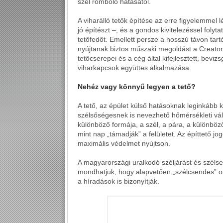
szél romboló hatásától.
A viharálló tetők építése az erre figyelemmel 
jó építészt –, és a gondos kivitelezéssel folyt
tetőfedőt. Emellett persze a hosszú távon tar
nyújtanak biztos műszaki megoldást a Creato
tetőcserepei és a cég által kifejlesztett, beviz
viharkapcsok együttes alkalmazása.
Nehéz vagy könnyű legyen a tető?
A tető, az épület külső hatásoknak leginkább ki
szélsőségesnek is nevezhető hőmérsékleti vá
különböző formája, a szél, a pára, a különböző
mint nap „támadják” a felületet. Az építtető j
maximális védelmet nyújtson.
A magyarországi uralkodó széljárást és szél
mondhatjuk, hogy alapvetően „szélcsendes” o
a híradások is bizonyítják.