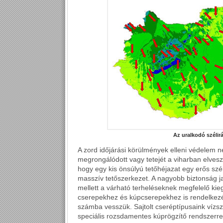
Az uralkodó széli
A zord időjárási körülmények elleni védelem 
megrongálódott vagy tetejét a viharban elvesz
hogy egy kis önsúlyú tetőhéjazat egy erős szél
masszív tetőszerkezet. A nagyobb biztonság j
mellett a várható terheléseknek megfelelő ki
cserepekhez és kúpcserepekhez is rendelkezés
számba vesszük. Sajtolt cseréptípusaink vízsz
speciális rozsdamentes kúprögzítő rendszerrel i