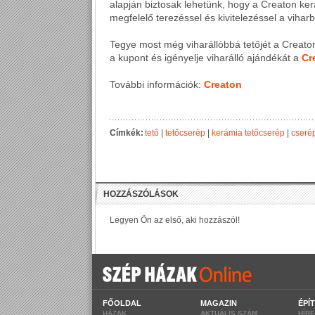
alapján biztosak lehetünk, hogy a Creaton ker
megfelelő terezéssel és kivitelezéssel a viharba
Tegye most még viharállóbbá tetőjét a Creaton
a kupont és igényelje viharálló ajándékát a
Cr
További információk:
Creaton
Címkék:
tető
|
tetőcserép
|
kerámia tetőcserép
|
cseré
FŐOLDAL
MAGAZIN
ÉPÍ
HÁZAK
AKTUÁLIS SZÁM
HÍR