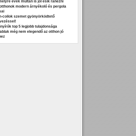
melyre évek múltán is jól esik ránézni
otthonok modern árnyékoló és pergola
sai
n-coilok szemet gyönyörködtető
vezéssel!
nyírók top 5 legjobb tulajdonsága
t ablak még nem elegendő az otthon jó
hez