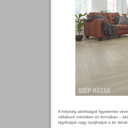
A helyiség adottságait figyelembe vév
váltakozó méretben és formában – akár í
tágíthatjuk vagy nyújthatjuk a tér látvá