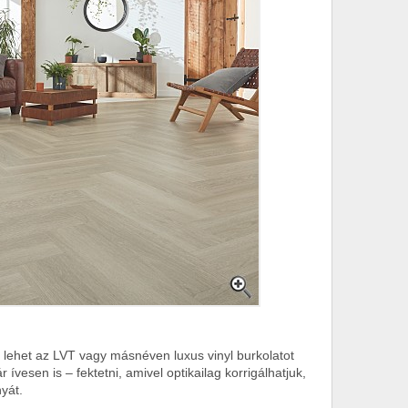
e lehet az LVT vagy másnéven luxus vinyl burkolatot
vesen is – fektetni, amivel optikailag korrigálhatjuk,
nyát.