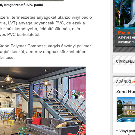
ú, leragasztható SPC padló
dszerű, természetes anyagokat utánzó vinyl padló
l tile, LVT) anyaga ugyancsak PVC, de ezek a
lszínük keményebb, felépítésük más, ezért
Miami h
yos PVC burkolatétól.
A neves ép
alkották m
(Stone Polymer Composit, vagyis ásványi polimer
nyagból készül, a merev magnak köszönhetően
ilitású.
CÍMKEFE
AJÁNLÓ
Zenit H
Vinyl pa