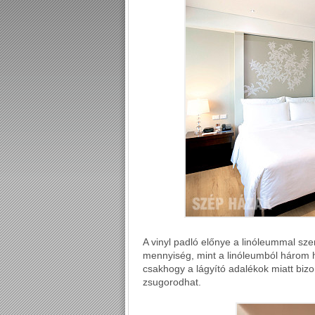
A vinyl padló előnye a linóleummal sz
mennyiség, mint a linóleumból három hé
csakhogy a lágyító adalékok miatt biz
zsugorodhat.