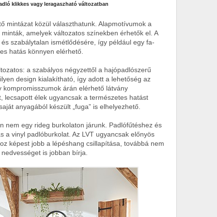
dló klikkes vagy leragaszható változatban
ető mintázat közül választhatunk. Alapmotívumok a
 minták, amelyek változatos színekben érhetők el. A
 és szabálytalan ismétlődésére, így például egy fa-
es hatás könnyen elérhető.
tozatos: a szabályos négyzettől a hajópadlószerű
lyen design kialakítható, így adott a lehetőség az
y kompromisszumok árán elérhető látvány
, lecsapott élek ugyancsak a természetes hatást
saját anyagából készült „fuga” is elhelyezhető.
szen nem egy rideg burkolaton járunk. Padlófűtéshez és
ás a vinyl padlóburkolat. Az LVT ugyancsak előnyös
oz képest jobb a lépéshang csillapítása, továbbá nem
a nedvességet is jobban bírja.