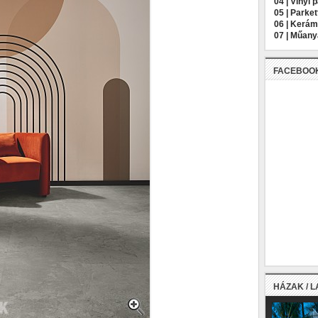
04 |
Vinyl 
05 |
Parket
06 |
Kerámi
07 |
Műany
FACEBOO
HÁZAK / 