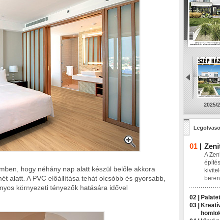
2025/2
Legolvaso
01
|
Zeni
A Zeni
építés
emben, hogy néhány nap alatt készül belőle akkora
kivite
t alatt. A PVC előállítása tehát olcsóbb és gyorsabb,
beren
onyos környezeti tényezők hatására idővel
02 |
Palatet
03 |
Kreatí
homlo