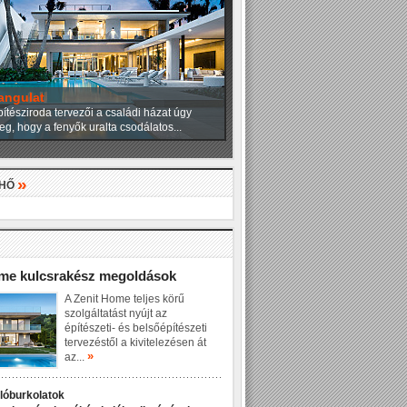
angulat
ítésziroda tervezői a családi házat úgy
eg, hogy a fenyők uralta csodálatos...
»
LHŐ
»
ome kulcsrakész megoldások
A Zenit Home teljes körű
szolgáltatást nyújt az
építészeti- és belsőépítészeti
tervezéstől a kivitelezésen át
»
az...
dlóburkolatok