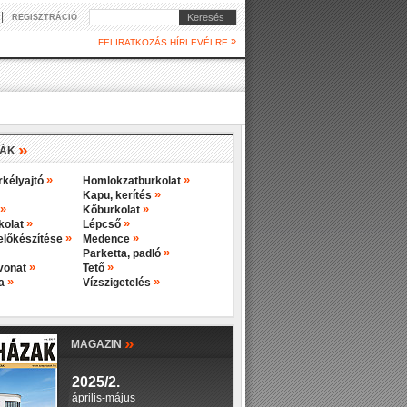
|
Keresés
REGISZTRÁCIÓ
»
FELIRATKOZÁS HÍRLEVÉLRE
»
IÁK
»
»
rkélyajtó
Homlokzatburkolat
»
Kapu, kerítés
»
»
Kőburkolat
»
»
rkolat
Lépcső
»
»
előkészítése
Medence
»
Parketta, padló
»
»
evonat
Tető
»
»
ba
Vízszigetelés
»
MAGAZIN
2025/2.
április-május