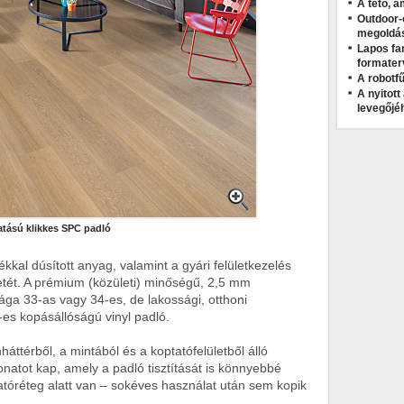
A tető, a
Outdoor-
megoldá
Lapos fa
formater
A robotfű
A nyitot
levegőjé
tású klikkes SPC padló
kal dúsított anyag, valamint a gyári felületkezelés
ületét. A prémium (közületi) minőségű, 2,5 mm
ga 33-as vagy 34-es, de lakossági, otthoni
es kopásállóságú vinyl padló.
áttérből, a mintából és a koptatófelületből álló
natot kap, amely a padló tisztítását is könnyebbé
ptatóréteg alatt van – sokéves használat után sem kopik