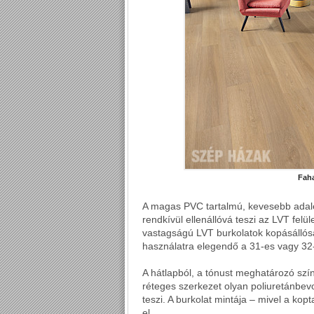
Faha
A magas PVC tartalmú, kevesebb adalék
rendkívül ellenállóvá teszi az LVT fel
vastagságú LVT burkolatok kopásállósá
használatra elegendő a 31-es vagy 32-
A hátlapból, a tónust meghatározó szính
réteges szerkezet olyan poliuretánbevo
teszi. A burkolat mintája – mivel a ko
el.