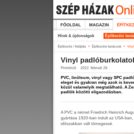
FŐOLDAL
MAGAZIN
ÉPÍTKEZ
Hírek & újdonságok
Építkezési tan
»
»
Építkezés / felújítás
Építkezési tanácsok
Viny
Vinyl padlóburkolato
Promóció
2022. február 28.
PVC, linóleum, vinyl vagy SPC padl
eleget és gyakran még azok is keve
közül valamelyik megtalálható. A Ze
padlók közötti eligazodásban.
A PVC a német Friedrich Heinrich Augus
gyártása 1920-ban indult az USA-ban, 
időszakban vált tömegessé.