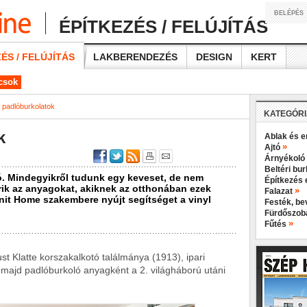
BELÉPÉS
ÉPÍTKEZÉS / FELÚJÍTÁS
ÉS / FELÚJÍTÁS
LAKBERENDEZÉS
DESIGN
KERT
ácsok
l padlóburkolatok
KATEGÓR
k
Ablak és e
»
Ajtó
Árnyékoló
Beltéri bu
ó. Mindegyikről tudunk egy keveset, de nem
Építkezés 
rik az anyagokat, akiknek az otthonában ezek
»
Falazat
nit Home szakembere nyújt segítséget a vinyl
Festék, b
Fürdőszo
»
Fűtés
t Klatte korszakalkotó találmánya (1913), ipari
majd padlóburkoló anyagként a 2. világháború utáni