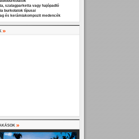
padlóburkolatok
ta, szalagparketta vagy hajópadló
a burkolatok típusai
ag és kerámiakompozit medencék
»
K
»
LAKÁSOK