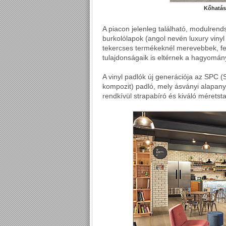
Kőhatás
A piacon jelenleg található, modulren
burkolólapok (angol nevén luxury viny
tekercses termékeknél merevebbek, fe
tulajdonságaik is eltérnek a hagyomán
A vinyl padlók új generációja az SPC 
kompozit) padló, mely ásványi alapa
rendkívül strapabíró és kiváló méretstab