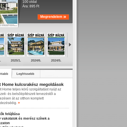
100 oldal
Ára: 895 Ft
»
Megrendelem
.
2025/1.
2024/6.
2024/5.
ttabb
Legfrissebb
t Home kulcsrakész megoldások
t Home teljes körű szolgáltatást nyújt az
zeti- és belsőépítészeti tervezéstől a
lezésen át az otthon komplett
»
dezésééig.
ők felújítása
v vakolatok és merész színek a
kzaton