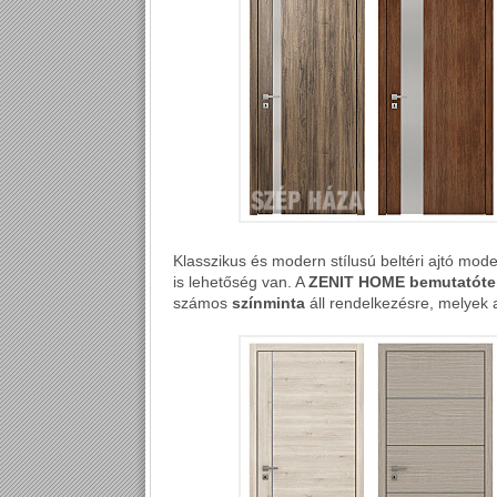
Klasszikus és modern stílusú beltéri ajtó mode
is lehetőség van. A
ZENIT HOME bemutatót
számos
színminta
áll rendelkezésre, melyek