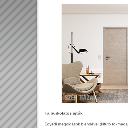
Falburkolatos ajtók
Egyedi megoldások blendével (kifutó tokmagasít