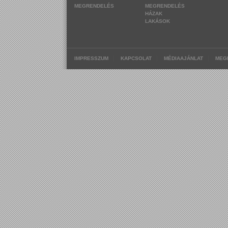
MEGRENDELÉS
MEGRENDELÉS
HÁZAK
LAKÁSOK
|
|
|
IMPRESSZUM
KAPCSOLAT
MÉDIAAJÁNLAT
MEG