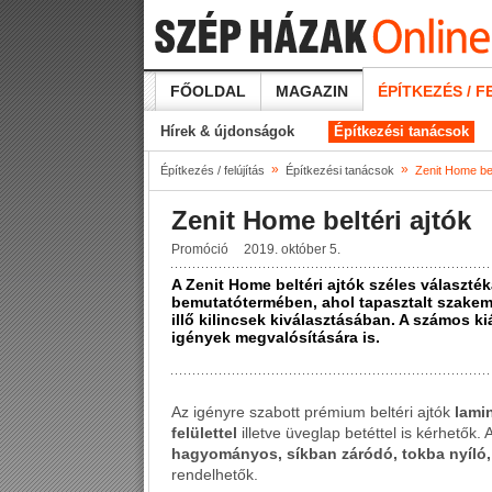
FŐOLDAL
MAGAZIN
ÉPÍTKEZÉS / F
Hírek & újdonságok
Építkezési tanácsok
»
»
Építkezés / felújítás
Építkezési tanácsok
Zenit Home bel
Zenit Home beltéri ajtók
Promóció
2019. október 5.
A Zenit Home beltéri ajtók széles választ
bemutatótermében, ahol tapasztalt szakemb
illő kilincsek kiválasztásában. A számos ki
igények megvalósítására is.
Az igényre szabott prémium beltéri ajtók
lamin
felülettel
illetve üveglap betéttel is kérhetők. 
hagyományos, síkban záródó, tokba nyíló, t
rendelhetők.