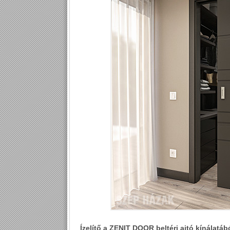
Ízelítő a ZENIT DOOR beltéri ajtó kínálatáb