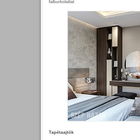
falburkolattal.
Tapétaajtók