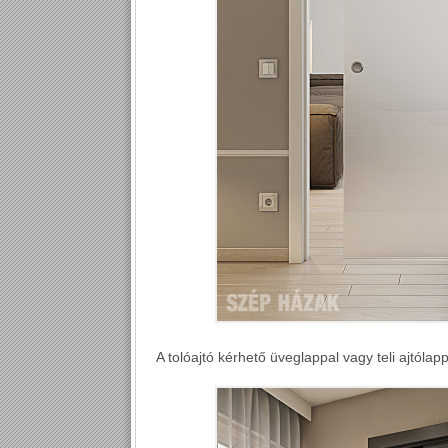
A tolóajtó kérhető üveglappal vagy teli ajtólapp