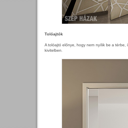
Tolóajtók
A tolóajtó előnye, hogy nem nyílik be a térbe, í
kivitelben.