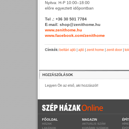
Nyitva: H-P 10:00–18:00
előre egyeztett időpontban
Tel .: +36 30 501 7784
E-mail: shop@zenithome.hu
www.zenithome.hu
www.facebook.com/zenithome
Címkék:
beltári ajtó
|
ajtó
|
zenit home
|
zenit door
|
tol
FŐOLDAL
MAGAZIN
ÉPÍ
HÁZAK
AKTUÁLIS SZÁM
HÍR
LAKÁSOK
KORÁBBI SZÁMOK
ÉPÍ