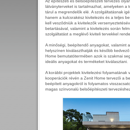
Az építészeti és belsőépítészeti tervezés olya
látványterveket is tartalmazhat, amelyeken a 
tárul a megrendelők elé.
A szolgáltatásnak ig
hanem a kulcsrakész kivitelezés és a teljes 
kell vesződniük a kivitelezők versenyeztetésév
betartásával, valamint a kivitelezés során fe
szolgáltatást a meglévő kiviteli tervekkel rend
A minőségi, beépítendő anyagokat, valamint 
helyszínen kiválaszthatják és később kedvező
Home bemutatótermében azok is szakmai segí
ideális anyagokat és termékeket kiválasztani.
A korábbi projektek kivitelezési folyamatának
kooperációk révén a Zenit Home tervezői a be
beépített anyagokról is folyamatos visszacsat
magas színvonalú belsőépítészeti tervezéshe