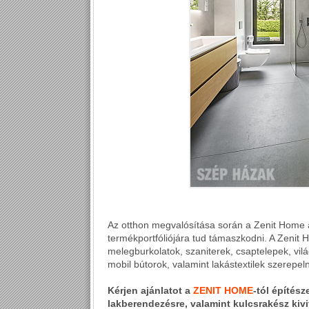
Az otthon megvalósítása során a Zenit Home a
termékportfóliójára tud támaszkodni. A Zenit
melegburkolatok, szaniterek, csaptelepek, világ
mobil bútorok, valamint lakástextilek szerepel
Kérjen ajánlatot a
ZENIT HOME
-tól
építésze
lakberendezésre, valamint kulcsrakész kiv