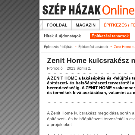
FŐOLDAL
MAGAZIN
ÉPÍTKEZÉS / F
Hírek & újdonságok
Építkezési tanácsok
»
»
Építkezés / felújítás
Építkezési tanácsok
Zenit Home k
Zenit Home kulcsrakész
Promóció
2023. április 2.
A ZENIT HOME a lakásépítés és -felújítás te
építészeti- és belsőépítészeti tervezéstől 
berendezésééig. A ZENIT HOME szakember
és termékek kiválasztásában, valamint az
A Zenit Home kulcsrakész megoldása során a 
építészeti- és belsőépítészeti tervezéstől a c
a projekteket.