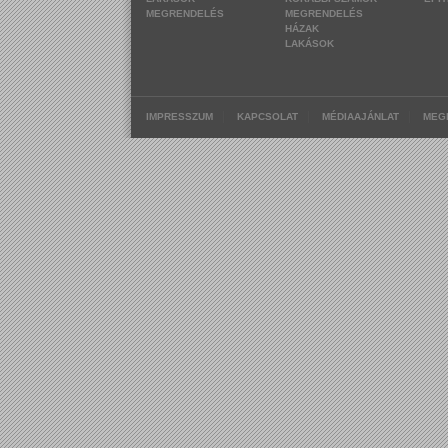
MEGRENDELÉS
MEGRENDELÉS
HÁZAK
LAKÁSOK
|
|
|
IMPRESSZUM
KAPCSOLAT
MÉDIAAJÁNLAT
MEG