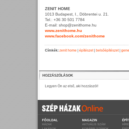
ZENIT HOME
1013 Budapest, I., Döbrentei u. 21.
Tel.: +36 30 501 7784
E-mail: shop@zenithome.hu
www.zenithome.hu
www.facebook.com/zenithome
Címkék:
zenit home
|
építészet
|
belsőépítészet
|
gene
FŐOLDAL
MAGAZIN
ÉPÍ
HÁZAK
AKTUÁLIS SZÁM
HÍR
LAKÁSOK
KORÁBBI SZÁMOK
ÉPÍ