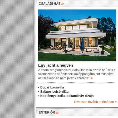
»
CSALÁDI HÁZ
Egy jacht a hegyen
A finom szögtörésekkel kialakított villa szinte beúszik a
szomszédos beépítések középpontjába, intimitásával
»
az utcaképben nem játszik szerepet.
Dubai luxusvilla
Sajátos belső világ
Napfénnyel telített skandináv dizájn
»
Olvasson tovább a témában
»
ENTERIŐR