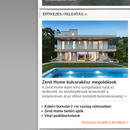
»
ÉPÍTKEZÉS / FELÚJÍTÁS
Zenit Home kulcsrakész megoldások
A Zenit Home teljes körű szolgáltatást nyújt az
építészeti- és belsőépítészeti tervezéstől a
»
kivitelezésen át az otthon komplett berendezésééig.
Kültéri burkolat 2 cm vastag változatban
Zenit Home beltéri ajtók
Vinyl padlóburkolatok
»
Olvasson tovább a témában