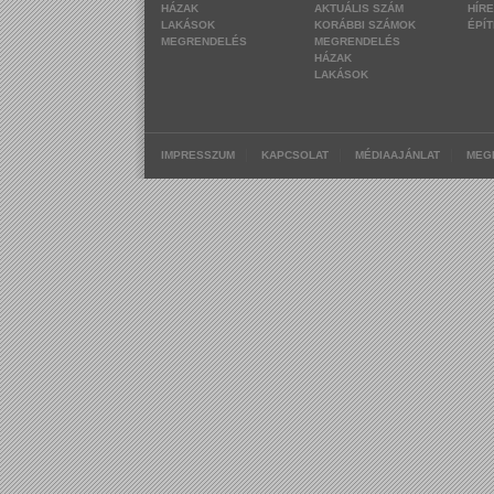
HÁZAK
AKTUÁLIS SZÁM
HÍR
LAKÁSOK
KORÁBBI SZÁMOK
ÉPÍ
MEGRENDELÉS
MEGRENDELÉS
HÁZAK
LAKÁSOK
|
|
|
IMPRESSZUM
KAPCSOLAT
MÉDIAAJÁNLAT
MEG