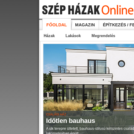
FŐOLDAL
MAGAZIN
ÉPÍTKEZÉS / F
Házak
Lakások
Megrendelés
CSALÁDI HÁZ
Időtlen bauhaus
A sík terepre ültetett, bauhaus-stílusú kétszintes csal
lakóparkjában épült.