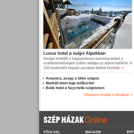
Luxus hotel a svájci Alpokban
Design hoteltől a hagyományos panzióig terjed a
szálláslehetőségek széles skálája az alpesi lejtőkön. A
»
100 esztendős fogadó azonban kitűnik közülük.
Amanera, avagy a béke szigete
Madridi hotel buja tetőkerttel
Butik hotel a Seychelle-szigeteken
»
Olvasson tovább a témában
FŐOLDAL
MAGAZIN
ÉPÍ