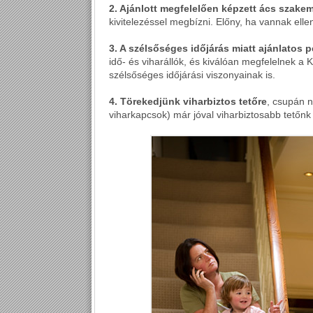
2. Ajánlott megfelelően képzett ács szake
kivitelezéssel megbízni. Előny, ha vannak ellen
3. A szélsőséges időjárás miatt ajánlatos 
idő- és viharállók, és kiválóan megfelelnek 
szélsőséges időjárási viszonyainak is.
4. Törekedjünk viharbiztos tetőre
, csupán n
viharkapcsok) már jóval viharbiztosabb tetőnk 