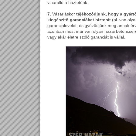
viharálló a háztetőnk.
7.
Vásárláskor
tájékozódjunk, hogy a gyártó 
kiegészítő garanciákat biztosít
(pl. van olya
garancialevelet, és győződjünk meg annak érvén
azonban most már van olyan hazai betoncserép
vagy akár életre szóló garanciát is vállal.