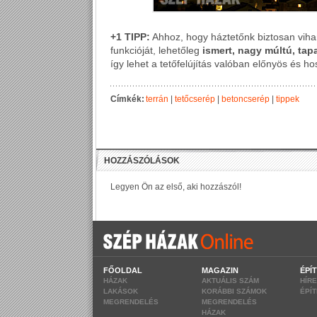
+1 TIPP:
Ahhoz, hogy háztetőnk biztosan vihar
funkcióját, lehetőleg
ismert,
nagy múltú, tapa
így lehet a tetőfelújítás valóban előnyös és h
Címkék:
terrán
|
tetőcserép
|
betoncserép
|
tippek
FŐOLDAL
MAGAZIN
ÉPÍ
HÁZAK
AKTUÁLIS SZÁM
HÍR
LAKÁSOK
KORÁBBI SZÁMOK
ÉPÍ
MEGRENDELÉS
MEGRENDELÉS
HÁZAK