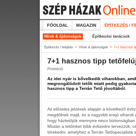
FŐOLDAL
MAGAZIN
ÉPÍTKEZÉS / F
Hírek & újdonságok
Építkezési tanácsok
»
»
Építkezés / felújítás
Hírek & újdonságok
7+1 hasznos tip
7+1 hasznos tipp tetőfelú
Promóció
Az idei nyár is bővelkedik viharokban, ami
megrongálódott tetők miatt pedig gyakori
hasznos tipp a Terrán Tető jóvoltából.
Az előzetes jelzések alapján a következő évt
megdőlnek majd, és a nagyobb erejű viharok 
hogy háztetőjük mennyire nincs biztonságban 
Miután a tetőinket több évtizedre tervezzük, 
törekedni, amelyhez a Terrán Tetőspecialista