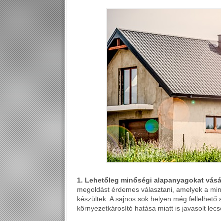
1. Lehetőleg minőségi alapanyagokat vásá
megoldást érdemes választani, amelyek a minő
készültek. A sajnos sok helyen még fellelhető 
környezetkárosító hatása miatt is javasolt lecs