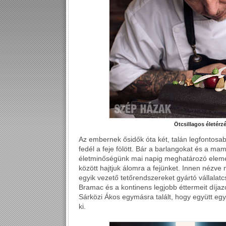
Ötcsillagos életérzé
Az embernek ősidők óta két, talán legfontosa
fedél a feje fölött. Bár a barlangokat és a 
életminőségünk mai napig meghatározó eleme
között hajtjuk álomra a fejünket. Innen nézv
egyik vezető tetőrendszereket gyártó vállala
Bramac és a kontinens legjobb éttermeit díjazó
Sárközi Ákos egymásra talált, hogy együtt eg
ki.