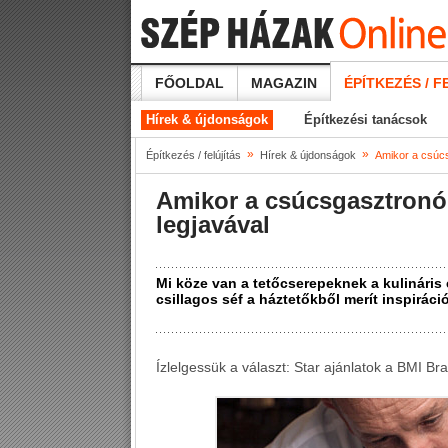
FŐOLDAL
MAGAZIN
ÉPÍTKEZÉS / F
Hírek & újdonságok
Építkezési tanácsok
»
»
Építkezés / felújítás
Hírek & újdonságok
Amikor a csúcs
Amikor a csúcsgasztronóm
legjavával
Mi köze van a tetőcserepeknek a kulináris
csillagos séf a háztetőkből merít inspiráci
Ízlelgessük a választ: Star ajánlatok a BMI B