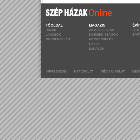
FŐOLDAL
MAGAZIN
ÉPÍ
HÁZAK
AKTUÁLIS SZÁM
HÍR
LAKÁSOK
KORÁBBI SZÁMOK
ÉPÍ
MEGRENDELÉS
MEGRENDELÉS
HÁZAK
LAKÁSOK
|
|
|
IMPRESSZUM
KAPCSOLAT
MÉDIAAJÁNLAT
MEG