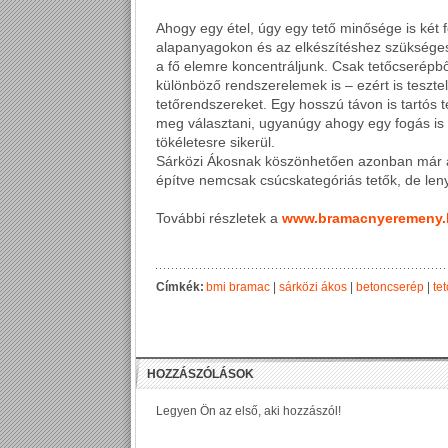
Ahogy egy étel, úgy egy tető minősége is két 
alapanyagokon és az elkészítéshez szüksége
a fő elemre koncentráljunk. Csak tetőcserépb
különböző rendszerelemek is – ezért is teszte
tetőrendszereket. Egy hosszú távon is tartós te
meg választani, ugyanúgy ahogy egy fogás is c
tökéletesre sikerül.
Sárközi Ákosnak köszönhetően azonban már azt
építve nemcsak csúcskategóriás tetők, de len
További részletek a
www.bramacnyeremeny.
Címkék:
bmi bramac
|
sárközi ákos
|
betoncserép
|
tet