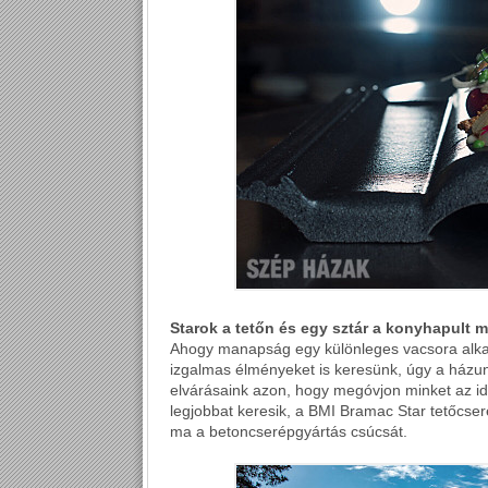
Starok a tetőn és egy sztár a konyhapult 
Ahogy manapság egy különleges vacsora alka
izgalmas élményeket is keresünk, úgy a házun
elvárásaink azon, hogy megóvjon minket az idő
legjobbat keresik, a BMI Bramac Star tetőcser
ma a betoncserépgyártás csúcsát.