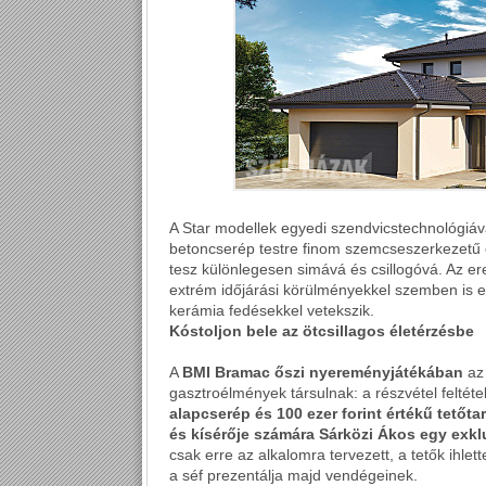
A Star modellek egyedi szendvicstechnológiá
betoncserép testre finom szemcseszerkezetű ce
tesz különlegesen simává és csillogóvá. Az 
extrém időjárási körülményekkel szemben is e
kerámia fedésekkel vetekszik.
Kóstoljon bele az ötcsillagos életérzésbe
A
BMI Bramac őszi nyereményjátékában
az 
gasztroélmények társulnak: a részvétel feltét
alapcserép és 100 ezer forint értékű tetőta
és kísérője számára Sárközi Ákos egy exklu
csak erre az alkalomra tervezett, a tetők ih
a séf prezentálja majd vendégeinek.