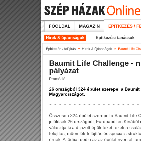
FŐOLDAL
MAGAZIN
ÉPÍTKEZÉS / F
Hírek & újdonságok
Építkezési tanácsok
»
»
Építkezés / felújítás
Hírek & újdonságok
Baumit Life Ch
Baumit Life Challenge - n
pályázat
Promóció
26 országból 324 épület szerepel a Baumit 
Magyarországot.
Összesen 324 épület szerepel a Baumit Life Ch
jelölések 26 országból, Európából és Kínából 
választja ki a díjazott épületeket, ezek a csal
felújítás, műemlék-felújítás és speciális struk
érnek. A fődíjat pedig az az épület nyeri el, a