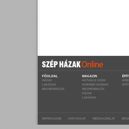
FŐOLDAL
MAGAZIN
ÉPÍ
HÁZAK
AKTUÁLIS SZÁM
HÍR
LAKÁSOK
KORÁBBI SZÁMOK
ÉPÍ
MEGRENDELÉS
MEGRENDELÉS
HÁZAK
LAKÁSOK
|
|
|
IMPRESSZUM
KAPCSOLAT
MÉDIAAJÁNLAT
MEG