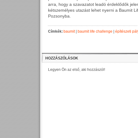
arra, hogy a szavazatot leadó érdeklődők jel
kétszemélyes utazást lehet nyerni a Baumit L
Pozsonyba.
Címkék:
baumit
|
baumit life challenge
|
építészeti pá