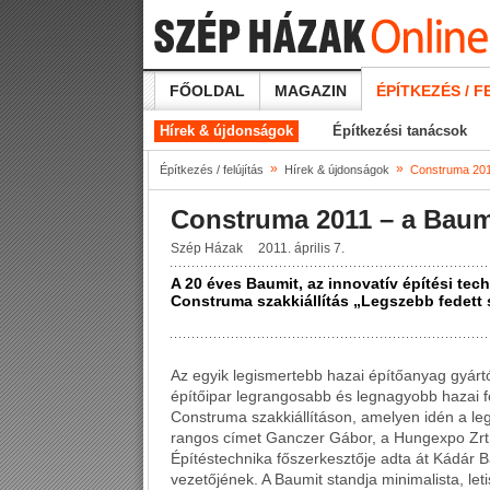
FŐOLDAL
MAGAZIN
ÉPÍTKEZÉS / F
Hírek & újdonságok
Építkezési tanácsok
»
»
Építkezés / felújítás
Hírek & újdonságok
Construma 201
Construma 2011 – a Baum
Szép Házak
2011. április 7.
A 20 éves Baumit, az innovatív építési tech
Construma szakkiállítás „Legszebb fedett 
Az egyik legismertebb hazai építőanyag gyártó
építőipar legrangosabb és legnagyobb hazai fó
Construma szakkiállításon, amelyen idén a leg
rangos címet Ganczer Gábor, a Hungexpo Zrt.
Építéstechnika főszerkesztője adta át Kádár 
vezetőjének. A Baumit standja minimalista, let