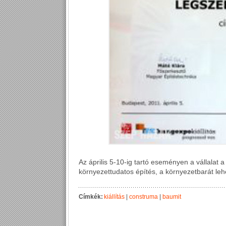
Az április 5-10-ig tartó eseményen a vállala
környezettudatos építés, a környezetbarát lehe
Címkék:
kiállítás
|
construma
|
baumit