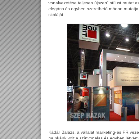
vonalvezetése teljesen újszerű stílust mutat a
elegáns és egyben szerethető módon mutatja b
skáláját.
Kádár Balázs, a vállalat marketing-és PR veze
munkánk volt a színvonalas és egyben látvány