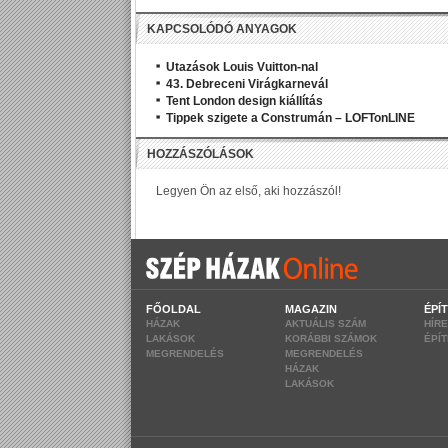
KAPCSOLÓDÓ ANYAGOK
Utazások Louis Vuitton-nal
43. Debreceni Virágkarnevál
Tent London design kiállítás
Tippek szigete a Construmán – LOFTonLINE
FŐOLDAL
MAGAZIN
ÉPÍ
HÁZAK
AKTUÁLIS SZÁM
HÍR
LAKÁSOK
KORÁBBI SZÁMOK
ÉPÍ
MEGRENDELÉS
MEGRENDELÉS
HÁZAK
LAKÁSOK