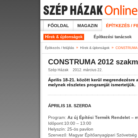
FŐOLDAL
MAGAZIN
ÉPÍTKEZÉS / F
Hírek & újdonságok
Építkezési tanácsok
»
»
Építkezés / felújítás
Hírek & újdonságok
CONSTRUMA 2
CONSTRUMA 2012 szakma
Szép Házak
2012. március 22.
Április 18-21. között kerül megrendezésre
melynek részletes programját ismertetjük.
ÁPRILIS 18. SZERDA
Program:
Az új Építési Termék Rendelet – m
Időpont:10:00 – 13:00
Helyszín: 25-ös pavilon
Szervező: Magyar Építőanyagipari Szövetsé