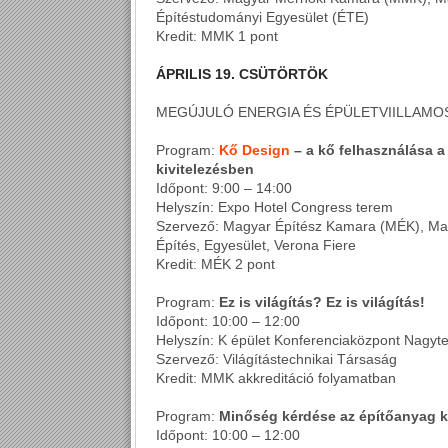
Építéstudományi Egyesület (ÉTE)
Kredit: MMK 1 pont
ÁPRILIS 19. CSÜTÖRTÖK
MEGÚJULÓ ENERGIA ÉS ÉPÜLETVIILLAMO
Program:
Kő Design
– a kő felhasználása a
kivitelezésben
Időpont: 9:00 – 14:00
Helyszín: Expo Hotel Congress terem
Szervező: Magyar Építész Kamara (MÉK), Ma
Építés, Egyesület, Verona Fiere
Kredit: MÉK 2 pont
Program:
Ez is világítás? Ez is világítás!
Időpont: 10:00 – 12:00
Helyszín: K épület Konferenciaközpont Nagyt
Szervező: Világítástechnikai Társaság
Kredit: MMK akkreditáció folyamatban
Program:
Minőség kérdése az építőanyag 
Időpont: 10:00 – 12:00