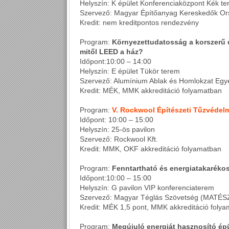
Helyszín: K épület Konferenciaközpont Kék t
Szervező: Magyar Építőanyag Kereskedők Or
Kredit: nem kreditpontos rendezvény
Program:
Környezettudatosság a korszerű ép
mitől LEED a ház?
Időpont:10:00 – 14:00
Helyszín: E épület Tükör terem
Szervező: Alumínium Ablak és Homlokzat Egy
Kredit: MÉK, MMK akkreditáció folyamatban
Program:
V. Rockwool Építészeti Tűzvédel
Időpont: 10:00 – 15:00
Helyszín: 25-ös pavilon
Szervező: Rockwool Kft.
Kredit: MMK, OKF akkreditáció folyamatban
Program:
Fenntartható és energiatakaréko
Időpont:10:00 – 15:00
Helyszín: G pavilon VIP konferenciaterem
Szervező: Magyar Téglás Szövetség (MATÉS
Kredit: MÉK 1,5 pont, MMK akkreditáció foly
Program:
Megújuló energiát hasznosító épü