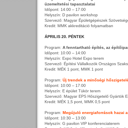
üzemeltetési tapasztalatai
Időpont: 14:00 – 17:00
Helyszín: D pavilon workshop
Szervező: Magyar Épületgépészek Szövetsé
Kredit: MMK akkreditáció folyamatban
ÁPRILIS 20. PÉNTEK
Program:
A fenntartható építés, az építőipa
Időpont: 10:00 – 14:00
Helyszín: Expo Hotel Expo terem
Szervező: Építési Vállalkozók Országos Sza
Kredit: MÉK 1 pont, MMK 1 pont
Program:
Új trendek a minőségi hőszigetel
Időpont: 10:00 – 17:00
Helyszín: E épület Tükör terem
Szervező: Magyar EPS Hőszigetelő Gyártók 
Kredit: MÉK 1,5 pont, MMK 0,5 pont
Program:
Megújuló energiaforrások hazai 
Időpont: 10:30 – 13:00
Helyszín: G pavilon VIP konferenciaterem