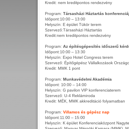
Kredit: nem kreditpontos rendezvény
Program:
Társasházi Háztartás konferenciá
Időpont:10:00 – 13:00
Helyszín: E épület Tükör terem
Szervező:Társasházi Háztartás
Kredit:nem kreditpontos rendezvény
Program:
Az építésgépesítés időszerű kér
Időpont:10:00 – 13:30
Helyszín: Expo Hotel Congress terem
Szervező: Építőgépész Vállalkozások Orszá
Kredit: MMK 1 pont
Program:
Munkavédelmi Akadémia
Időpont: 10:00 – 14:00
Helyszín: G pavilon VIP konferenciaterem
Szervező: U-4 Reklámiroda
Kredit: MÉK, MMK akkreditáció folyamatban
Program:
Villamos és gépész nap
Időpont:11:00 – 15:00
Helyszín: K épület Konferenciaközpont Nagyt
Szervező: Magyar Mérnöki Kamara (MMK), Mag