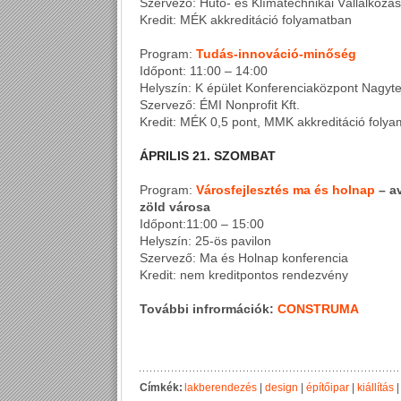
Szervező: Hűtő- és Klímatechnikai Vállalkoz
Kredit: MÉK akkreditáció folyamatban
Program:
Tudás-innováció-minőség
Időpont: 11:00 – 14:00
Helyszín: K épület Konferenciaközpont Nagyt
Szervező: ÉMI Nonprofit Kft.
Kredit: MÉK 0,5 pont, MMK akkreditáció foly
ÁPRILIS 21. SZOMBAT
Program:
Városfejlesztés ma és holnap
– a
zöld városa
Időpont:11:00 – 15:00
Helyszín: 25-ös pavilon
Szervező: Ma és Holnap konferencia
Kredit: nem kreditpontos rendezvény
További infrormációk:
CONSTRUMA
Címkék:
lakberendezés
|
design
|
építőipar
|
kiállítás