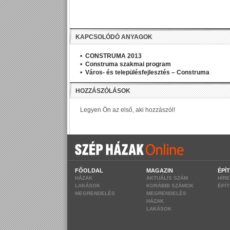
KAPCSOLÓDÓ ANYAGOK
CONSTRUMA 2013
Construma szakmai program
Város- és településfejlesztés – Construma
FŐOLDAL
MAGAZIN
ÉPÍ
HÁZAK
AKTUÁLIS SZÁM
HÍR
LAKÁSOK
KORÁBBI SZÁMOK
ÉPÍ
MEGRENDELÉS
MEGRENDELÉS
HÁZAK
LAKÁSOK