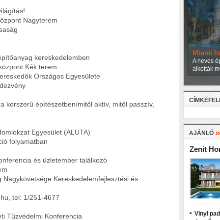
ilágítás!
özpont Nagyterem
saság
Miami h
építőanyag kereskedelemben
A neves ép
özpont Kék terem
alkották m
eskedők Országos Egyesülete
dezvény
CÍMKEFE
orszerű építészetben/mitől aktív, mitől passzív,
mlokzat Egyesület (ALUTA)
AJÁNLÓ
 folyamatban
Zenit H
ferencia és üzletember találkozó
em
gykövetsége Kereskedelemfejlesztési és
, tel: 1/251-4677
Vinyl pa
i Tűzvédelmi Konferencia