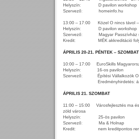
Helyszín: D pavilon workshop
Szervező: homeinfo.hu
13:00 – 17:00 Közel O nincs távol –
Helyszín: D pavilon workshop
Szervező: Magyar Passzívház s
Kredit: MÉK akkreditáció fol
ÁPRILIS 20-21. PÉNTEK – SZOMBAT
10:00 – 17:00 EuroSkills Magyarors
Helyszín: 16-os pavilon
Szervező: Építési Vállalkozók Or
Eredményhirdetés: április
ÁPRILIS 21. SZOMBAT
11:00 – 15:00 Városfejlesztés ma és
zöld városa
Helyszín: 25-ös pavilon
Szervező: Ma & Holnap
Kredit: nem kreditpontos ren