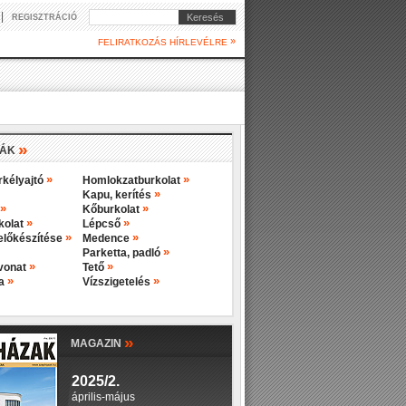
|
Keresés
REGISZTRÁCIÓ
»
FELIRATKOZÁS HÍRLEVÉLRE
»
IÁK
»
»
rkélyajtó
Homlokzatburkolat
»
Kapu, kerítés
»
»
Kőburkolat
»
»
rkolat
Lépcső
»
»
előkészítése
Medence
»
Parketta, padló
»
»
evonat
Tető
»
»
ba
Vízszigetelés
»
MAGAZIN
2025/2.
április-május