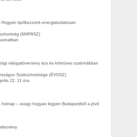
 Hogyan építkezzünk energiatudatosan
zövetség (MAPASZ)
yamatban
zági válogatóverseny ács és kőműves szakmákban
szágos Szakszövetsége (ÉVOSZ)
 22. 11 óra
 holnap – avagy hogyan legyen Budapestből a jövő
dezvény