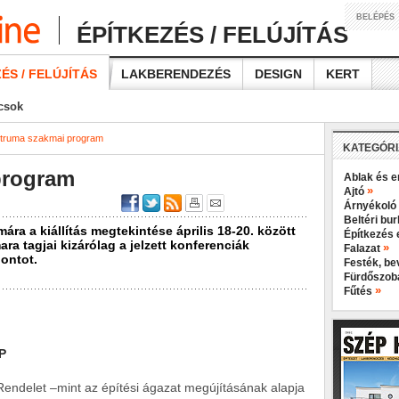
BELÉPÉS
ÉPÍTKEZÉS / FELÚJÍTÁS
ÉS / FELÚJÍTÁS
LAKBERENDEZÉS
DESIGN
KERT
ácsok
truma szakmai program
KATEGÓR
program
Ablak és e
»
Ajtó
Árnyékoló
Beltéri bu
ra a kiállítás megtekintése április 18-20. között
Építkezés 
ra tagjai kizárólag a jelzett konferenciák
»
Falazat
ontot.
Festék, b
Fürdőszo
»
Fűtés
P
endelet –mint az építési ágazat megújításának alapja