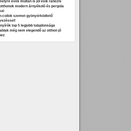
melyre évek múltán is jól esik ránézni
otthonok modern árnyékoló és pergola
sai
n-coilok szemet gyönyörködtető
vezéssel!
nyírók top 5 legjobb tulajdonsága
t ablak még nem elegendő az otthon jó
hez