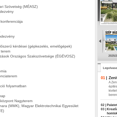
i Szövetség (MÉASZ)
dezvény
konferenciája
s
dezvény
őszerű kérdései (gépkezelés, emelőgépek)
terem
ások Országos Szakszövetsége (ÉGÉVOSZ)
2025/2
Legolvaso
émia
nciaterem
01
|
Zeni
A Zeni
 folyamatban
építés
kivite
beren
nap
özpont Nagyterem
02 |
Palatet
(MMK), Magyar Elektrotechnikai Egyesület
03 |
Kreatí
TE)
homlo