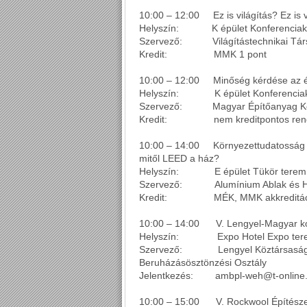
10:00 – 12:00 Ez is világítás? Ez is v
Helyszín: K épület Konferenciak
Szervező: Világítástechnikai Tár
Kredit: MMK 1 pont
10:00 – 12:00 Minőség kérdése az 
Helyszín: K épület Konferenciak
Szervező: Magyar Építőanyag Ker
Kredit: nem kreditpontos ren
10:00 – 14:00 Környezettudatosság a k
mitől LEED a ház?
Helyszín: E épület Tükör terem
Szervező: Alumínium Ablak és Ho
Kredit: MÉK, MMK akkreditáció
10:00 – 14:00 V. Lengyel-Magyar kon
Helyszín: Expo Hotel Expo ter
Szervező: Lengyel Köztársaság Na
Beruházásösztönzési Osztály
Jelentkezés: ambpl-weh@t-online.hu
10:00 – 15:00 V. Rockwool Építészet