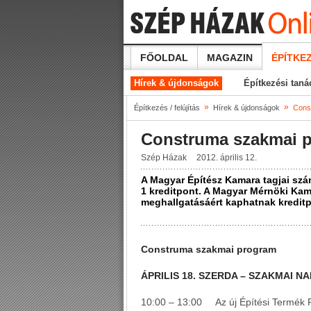
FŐOLDAL
MAGAZIN
ÉPÍTKEZ
Hírek & újdonságok
Építkezési tan
»
»
Építkezés / felújítás
Hírek & újdonságok
Cons
Construma szakmai 
Szép Házak
2012. április 12.
A Magyar Építész Kamara tagjai számá
1 kreditpont. A Magyar Mérnöki Kama
meghallgatásáért kaphatnak kreditp
Construma szakmai program
ÁPRILIS 18. SZERDA – SZAKMAI NA
10:00 – 13:00 Az új Építési Termék R