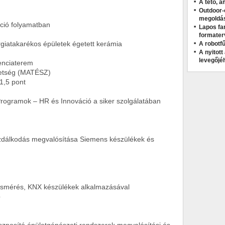
A tető, a
Outdoor-
megoldá
 folyamatban
Lapos fa
formater
iatakarékos épületek égetett kerámia
A robotfű
A nyitot
levegőjé
nciaterem
tség (MATÉSZ)
5 pont
gramok – HR és Innováció a siker szolgálatában
lkodás megvalósítása Siemens készülékek és
smérés, KNX készülékek alkalmazásával
p