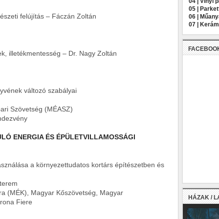
04 |
Vinyl 
05 |
Parket
eti felújítás – Fáczán Zoltán
06 |
Műany
07 |
Kerámi
FACEBOO
k, illetékmentesség – Dr. Nagy Zoltán
ének változó szabályai
i Szövetség (MÉASZ)
dezvény
ULÓ ENERGIA ÉS ÉPÜLETVILLAMOSSÁGI
ználása a környezettudatos kortárs építészetben és
terem
 (MÉK), Magyar Kőszövetség, Magyar
HÁZAK / 
rona Fiere