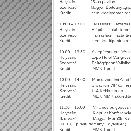
Helyszín: 25-ös pavilon
Szervező: Magyar Építőanyagipar
Kredit: nem kreditpontos ren
10:00 – 13:00 Társasházi Háztartás 
Helyszín: E épület Tükör terem
Szervező: Társasházi Háztartá
Kredit: nem kreditpontos ren
10:00 – 13:30 Az építésgépesítés id
Helyszín: Expo Hotel Congress 
Szervező: Építőgépész Vállalkoz
Kredit: MMK 1 pont
10:00 – 14:00 Munkavédelmi Akad
Helyszín: G pavilon VIP konfere
Szervező: U-4 Reklámiroda
Kredit: MÉK, MMK akkreditáció
11:00 – 15:00 Villamos és gépész 
Helyszín: K épület Konferenciak
Szervező: Magyar Mérnöki Kamara 
(MEE), Építéstudományi Egyesület (É
Kredit: MMK 1 pont