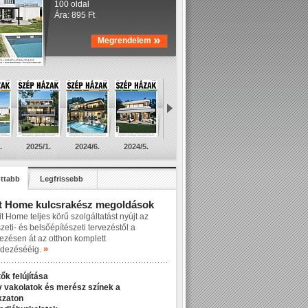
100 oldal
Ára: 895 Ft
»
Megrendelem
.
2025/1.
2024/6.
2024/5.
ttabb
Legfrissebb
t Home kulcsrakész megoldások
t Home teljes körű szolgáltatást nyújt az
zeti- és belsőépítészeti tervezéstől a
lezésen át az otthon komplett
»
dezésééig.
ők felújítása
v vakolatok és merész színek a
kzaton