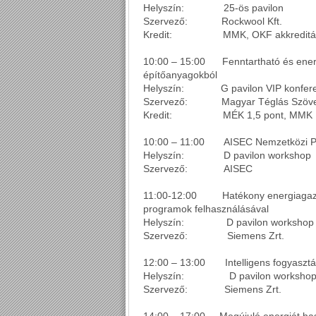
Helyszín: 25-ös pavilon
Szervező: Rockwool Kft.
Kredit: MMK, OKF akkreditáció
10:00 – 15:00 Fenntartható és energ
építőanyagokból
Helyszín: G pavilon VIP konfere
Szervező: Magyar Téglás Szöve
Kredit: MÉK 1,5 pont, MMK 1,
10:00 – 11:00 AISEC Nemzetközi Pro
Helyszín: D pavilon workshop
Szervező: AISEC
11:00-12:00 Hatékony energiagazdá
programok felhasználásával
Helyszín: D pavilon workshop
Szervező: Siemens Zrt.
12:00 – 13:00 Intelligens fogyasztá
Helyszín: D pavilon worksho
Szervező: Siemens Zrt.