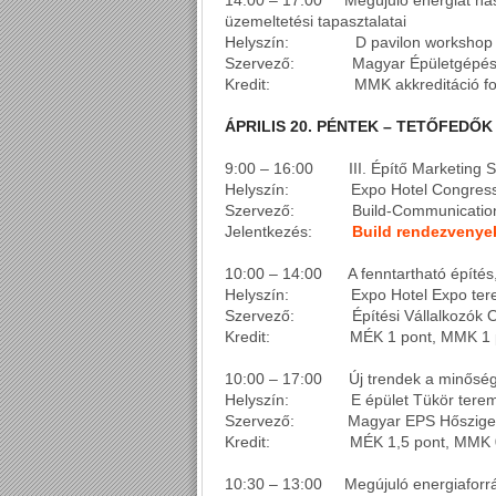
14:00 – 17:00 Megújuló energiát hasz
üzemeltetési tapasztalatai
Helyszín: D pavilon workshop
Szervező: Magyar Épületgépész
Kredit: MMK akkreditáció fol
ÁPRILIS 20. PÉNTEK – TETŐFEDŐK
9:00 – 16:00 III. Építő Marketing 
Helyszín: Expo Hotel Congress
Szervező: Build-Communication 
Jelentkezés:
Build rendezvenye
10:00 – 14:00 A fenntartható építés, 
Helyszín: Expo Hotel Expo ter
Szervező: Építési Vállalkozók Or
Kredit: MÉK 1 pont, MMK 1 p
10:00 – 17:00 Új trendek a minőségi
Helyszín: E épület Tükör tere
Szervező: Magyar EPS Hőszigetel
Kredit: MÉK 1,5 pont, MMK 0,
10:30 – 13:00 Megújuló energiaforrá