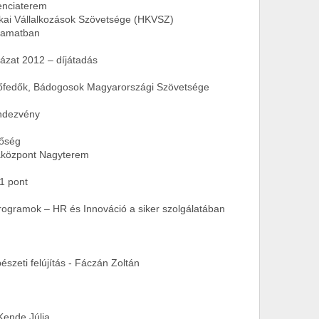
nciaterem
 Vállalkozások Szövetsége (HKVSZ)
amatban
ázat 2012 – díjátadás
edők, Bádogosok Magyarországi Szövetsége
dezvény
őség
özpont Nagyterem
 pont
gramok – HR és Innováció a siker szolgálatában
eti felújítás - Fáczán Zoltán
Kende Júlia