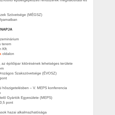
nosító épületgépészeti rendszerek megvalósítási és
ek Szövetsége (MÉGSZ)
yamatban
 NAPJA
Szeminárium
 terem
Kft.
k
oldalon
az építőipar kitörésének lehetséges területe
em
szágos Szakszövetsége (ÉVOSZ)
ont
 hőszigetelésben – V. MEPS konferencia
m
ő Gyártók Egyesülete (MEPS)
5 pont
sok hazai alkalmazhatósága