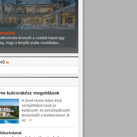
angulat
ítésziroda tervezői a családi házat úgy
eg, hogy a fenyők uralta csodálatos...
»
LHŐ
»
ome kulcsrakész megoldások
A Zenit Home teljes körű
szolgáltatást nyújt az
építészeti- és belsőépítészeti
tervezéstől a kivitelezésen át
»
az...
dlóburkolatok