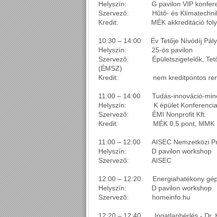
Helyszín: G pavilon VIP konfere
Szervező: Hűtő- és Klímatechnikai
Kredit: MÉK akkreditáció foly
10:30 – 14:00 Év Tetője Nívódíj Pály
Helyszín: 25-ös pavilon
Szervező: Épületszigetelők, Tetőf
(ÉMSZ)
Kredit: nem kreditpontos ren
11:00 – 14:00 Tudás-innováció-min
Helyszín: K épület Konferenciak
Szervező: ÉMI Nonprofit Kft.
Kredit: MÉK 0,5 pont, MMK 1
11:00 – 12:00 AISEC Nemzetközi Pro
Helyszín: D pavilon workshop
Szervező: AISEC
12:00 – 12:20 Energiahatékony gépész
Helyszín: D pavilon workshop
Szervező: homeinfo.hu
12:20 – 12:40 Ingatlanbérlés - Dr. 