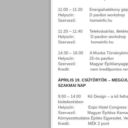
11:00 – 11:20 Energiahatékony gépész
Helyszín: D pavilon workshop
Szervező: homeinfo.hu
11:20 – 11:40 Telekvásárlás, illetéke
Helyszín: D pavilon workshop
Szervező: homeinfo.hu
14:30 – 16:00 A Munka Törvénykönyv
Helyszín: 25-ös pavilon
Szervező: Magyar Építőanyagipar
Kredit: nem kreditpontos ren
ÁPRILIS 19. CSÜTÖRTÖK – MEGÚJ
SZAKMAI NAP
9:00 – 14:00 Kő Design – a kő felhas
kivitelezésben
Helyszín: Expo Hotel Congress 
Szervező: Magyar Építész Kamara
Környezettudatos Építés Egyesület, Ve
Kredit: MÉK 2 pont