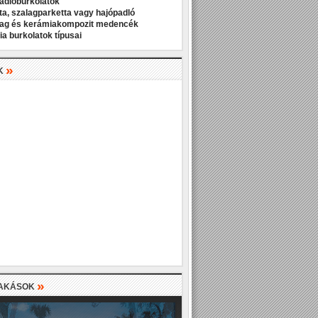
padlóburkolatok
ta, szalagparketta vagy hajópadló
ag és kerámiakompozit medencék
a burkolatok típusai
»
K
»
LAKÁSOK