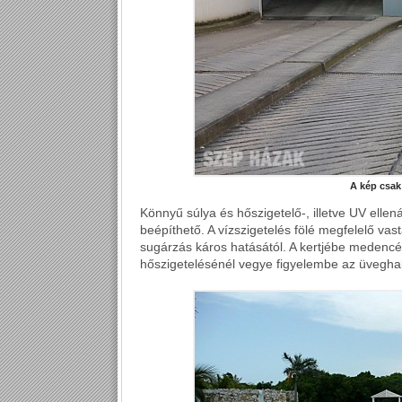
A kép csak 
Könnyű súlya és hőszigetelő-, illetve UV ellená
beépíthető. A vízszigetelés fölé megfelelő va
sugárzás káros hatásától. A kertjébe medenc
hőszigetelésénél vegye figyelembe az üveghab