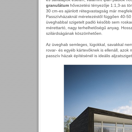
granulátum
hővezetési tényezője 1:1,3-as töm
30 cm-es ajánlott rétegvastagság már megfelel
Passzívházaknál méretezéstől függően 40-50 c
üveghabbal szigetelt padló később sem roska
mérettartó, nagy terhelhetőségű anyag. Hoss
szilárdságának köszönhetően.
Az üveghab semleges, lúgokkal, savakkal nem l
rovar- és egyéb kártevőknek is ellenáll, azo
passzív házak építésénél is ideális aljzatszigete