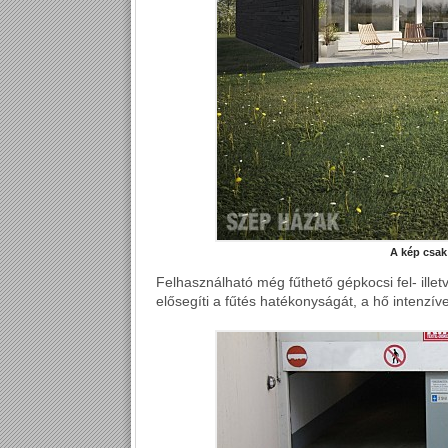
A kép csak 
Felhasználható még fűthető gépkocsi fel- illetv
elősegíti a fűtés hatékonyságát, a hő intenzív