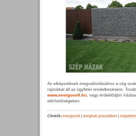
Az elképzelések megvalósításához a cég szak
rajzokkal áll az ügyfelei rendelkezésére. Tová
www.energocell.hu
, vagy érdeklődjön írásb
elérhetőségeken.
Címkék:
energocell
|
üveghab granulátum
|
szigetelé