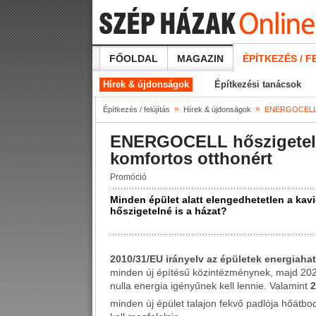
FŐOLDAL
MAGAZIN
ÉPÍTKEZÉS / F
Hírek & újdonságok
Építkezési tanácsok
»
»
Építkezés / felújítás
Hírek & újdonságok
ENERGOCELL hő
ENERGOCELL hőszigetel
komfortos otthonért
Promóció
Minden épület alatt elengedhetetlen a kavi
hőszigetelné is a házat?
2010/31/EU irányelv az épületek energiah
minden új építésű közintézménynek, majd 202
nulla energia igényűnek kell lennie. Valamint
2
minden új épület talajon fekvő padlója hőátb