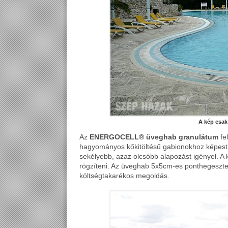
A kép csak 
Az
ENERGOCELL® üveghab granulátum
fel
hagyományos kőkitöltésű gabionokhoz képest a
sekélyebb, azaz olcsóbb alapozást igényel. A 
rögzíteni. Az üveghab 5x5cm-es ponthegesztett
költségtakarékos megoldás.