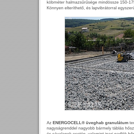
köbméter halmazsűrűsége mindössze 150-175 kg
Könnyen elteríthető, és lapvibrátorral egysze
Az
ENERGOCELL® üveghab granulátum
te
nagyságrenddel nagyobb bármely táblás hőszi
és sávalapok esetén, valamint ipari padlók hő