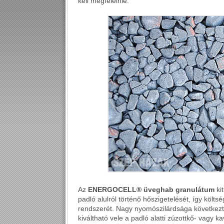
kell megfelelnie.
Az
ENERGOCELL® üveghab granulátum
ki
padló alulról történő hőszigetelését, így költ
rendszerét. Nagy nyomószilárdsága következté
kiváltható vele a padló alatti zúzottkő- vagy 