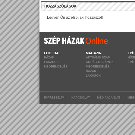
FŐOLDAL
MAGAZIN
ÉPÍ
HÁZAK
AKTUÁLIS SZÁM
HÍR
LAKÁSOK
KORÁBBI SZÁMOK
ÉPÍ
MEGRENDELÉS
MEGRENDELÉS
HÁZAK
LAKÁSOK
|
|
|
IMPRESSZUM
KAPCSOLAT
MÉDIAAJÁNLAT
MEG