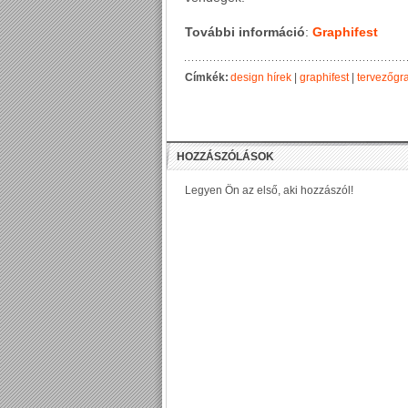
További információ
:
Graphifest
Címkék:
design hírek
|
graphifest
|
tervezőgr