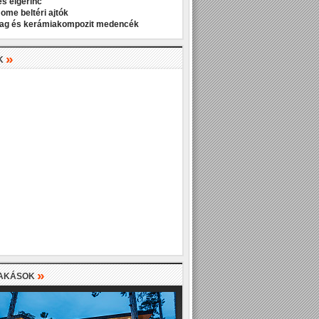
és élgerinc
Home beltéri ajtók
ag és kerámiakompozit medencék
»
K
»
LAKÁSOK