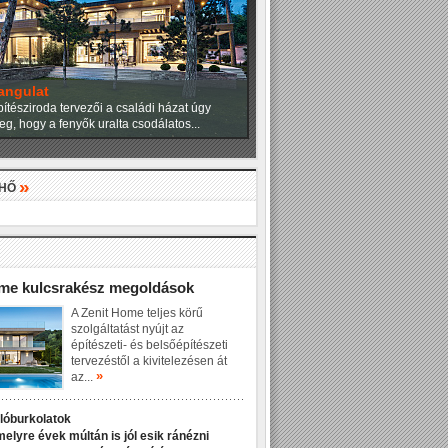
angulat
ítésziroda tervezői a családi házat úgy
eg, hogy a fenyők uralta csodálatos...
»
LHŐ
»
ome kulcsrakész megoldások
A Zenit Home teljes körű
szolgáltatást nyújt az
építészeti- és belsőépítészeti
tervezéstől a kivitelezésen át
»
az...
dlóburkolatok
melyre évek múltán is jól esik ránézni