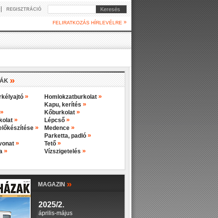
|
Keresés
REGISZTRÁCIÓ
»
FELIRATKOZÁS HÍRLEVÉLRE
»
IÁK
»
»
rkélyajtó
Homlokzatburkolat
»
Kapu, kerítés
»
»
Kőburkolat
»
»
rkolat
Lépcső
»
»
előkészítése
Medence
»
Parketta, padló
»
»
evonat
Tető
»
»
ba
Vízszigetelés
»
MAGAZIN
2025/2.
április-május