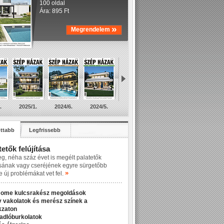
100 oldal
Ára: 895 Ft
»
Megrendelem
.
2025/1.
2024/6.
2024/5.
ttabb
Legfrissebb
tetők felújítása
eg, néha száz évet is megélt palatetők
ásának vagy cseréjének egyre sürgetőbb
»
e új problémákat vet fel.
Home kulcsrakész megoldások
v vakolatok és merész színek a
kzaton
padlóburkolatok