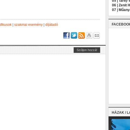
05 |
Taréj- 
06 |
Zenit 
07 |
Műany
FACEBOO
afikusok
|
szakmai esemény
|
díjátadó
HÁZAK / 