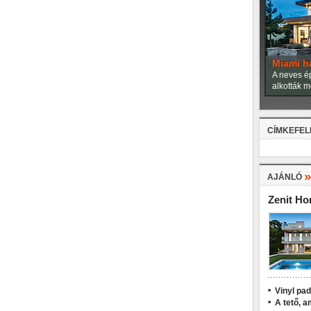
Miami h
A neves ép
alkották m
CÍMKEFE
AJÁNLÓ
Zenit H
Vinyl pa
A tető, a