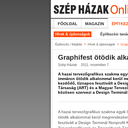
FŐOLDAL
MAGAZIN
ÉPÍTKEZ
Hírek & újdonságok
Építkezési tan
»
»
Építkezés / felújítás
Hírek & újdonságok
Graph
Graphifest ötödik al
Szép Házak
2011. november 7.
A hazai tervezőgrafikus szakma egy
immáron ötödik alkalommal kerül me
kezdődő, tíznapos fesztivált a Desi
Társaság (ART) és a Magyar Tervez
közösen szervezi a Design Terminál 
A hazai tervezőgrafikus szakma egyik
ötödik alkalommal kerül megrendezésre
fesztivált a Design Terminál Nonprofit