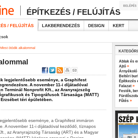
BELÉPÉS
ÉPÍTKEZÉS / FELÚJÍTÁS
ÉS / FELÚJÍTÁS
LAKBERENDEZÉS
DESIGN
KERT
ácsok
ifest ötödik alkalommal
KATEGÓR
kalommal
Ablak és e
»
Ajtó
Árnyékoló
Beltéri bu
ik legjelentősebb eseménye, a Graphifest
Építkezés 
grendezésre. A november 11-i díjátadóval
»
Falazat
gn Terminál Nonprofit Kft., az Aranyrajzszög
Festék, b
őgrafikusok és Tipográfusok Társasága (MATT)
Fürdőszo
Erzsébet téri épületében.
»
Fűtés
 legjelentősebb eseménye, a Graphifest immáron
. A november 11-i díjátadóval kezdődő, tíznapos
 Kft., az Aranyrajzszög Társaság (ART) és a Magyar