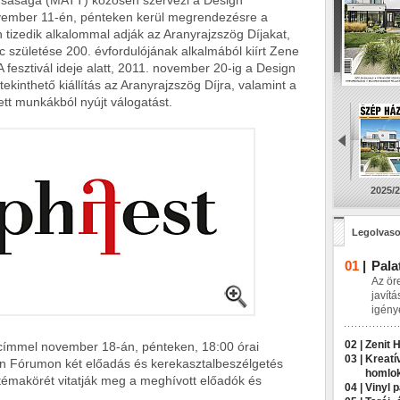
rsasága (MATT) közösen szervezi a Design
ovember 11-én, pénteken kerül megrendezésre a
 tizedik alkalommal adják az Aranyrajzszög Díjakat,
nc születése 200. évfordulójának alkalmából kiírt Zene
fesztivál ideje alatt, 2011. november 20-ig a Design
kinthető kiállítás az Aranyrajzszög Díjra, valamint a
t munkákból nyújt válogatást.
2025/2
Legolvaso
01
|
Pala
Az ör
javít
igény
02 |
Zenit 
 címmel november 18-án, pénteken, 18:00 órai
03 |
Kreatí
n Fórumon két előadás és kerekasztalbeszélgetés
homlo
témakörét vitatják meg a meghívott előadók és
04 |
Vinyl 