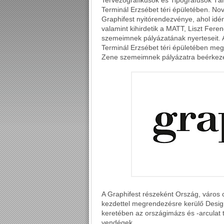
Tervezőgrafikusok és Tipográfusok Tá
Terminál Erzsébet téri épületében. N
Graphifest nyitórendezvénye, ahol idén
valamint kihirdetik a MATT, Liszt Fere
szemeimnek pályázatának nyerteseit. A 
Terminál Erzsébet téri épületében megte
Zene szemeimnek pályázatra beérkezet
A Graphifest részeként Ország, város
kezdettel megrendezésre kerülő Desig
keretében az országimázs és -arculat 
vendégek.