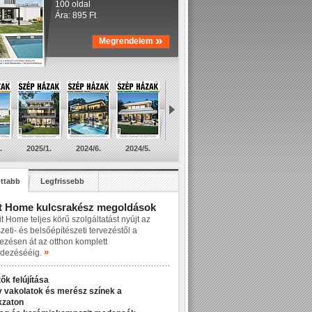
100 oldal
Ára: 895 Ft
»
Megrendelem
.
2025/1.
2024/6.
2024/5.
ttabb
Legfrissebb
t Home kulcsrakész megoldások
t Home teljes körű szolgáltatást nyújt az
zeti- és belsőépítészeti tervezéstől a
lezésen át az otthon komplett
»
dezésééig.
ők felújítása
v vakolatok és merész színek a
kzaton