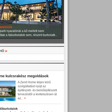
angulat
ítésziroda tervezői a családi házat úgy
eg, hogy a fenyők uralta csodálatos...
»
LHŐ
»
ome kulcsrakész megoldások
A Zenit Home teljes körű
szolgáltatást nyújt az
építészeti- és belsőépítészeti
tervezéstől a kivitelezésen át
»
az...
dlóburkolatok