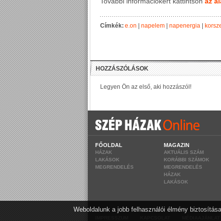
További információkért kattintson
az al
Címkék:
e.on
|
napelem
|
napenergia
|
korsz
FŐOLDAL
MAGAZIN
HÁZAK
AKTUÁLIS SZÁM
LAKÁSOK
KORÁBBI SZÁMOK
MEGRENDELÉS
MEGRENDELÉS
HÁZAK
LAKÁSOK
Weboldalunk a jobb felhasználói élmény biztosítása
|
|
IMPRESSZUM
KAPCSOLAT
MÉDIAAJÁNLAT