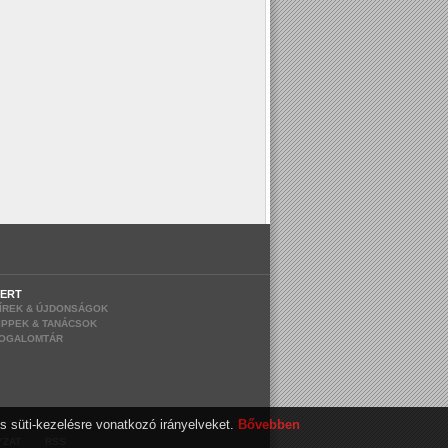
ERT
ÍREK & ÚJDONSÁGOK
IPPEK & TANÁCSOK
OGALOMTÁR
s süti-kezelésre vonatkozó irányelveket.
Bővebben
|
YZAT
RSS