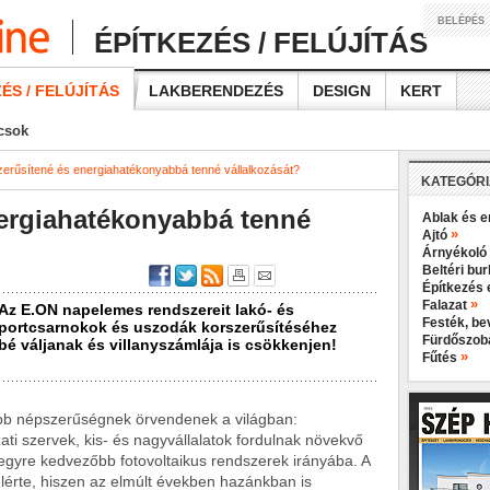
BELÉPÉS
ÉPÍTKEZÉS / FELÚJÍTÁS
ÉS / FELÚJÍTÁS
LAKBERENDEZÉS
DESIGN
KERT
ácsok
erűsítené és energiahatékonyabbá tenné vállalkozását?
KATEGÓR
nergiahatékonyabbá tenné
Ablak és e
»
Ajtó
Árnyékoló
Beltéri bu
Építkezés 
»
Falazat
 Az E.ON napelemes rendszereit lakó- és
Festék, b
sportcsarnokok és uszodák korszerűsítéséhez
Fürdőszo
bé váljanak és villanyszámlája is csökkenjen!
»
Fűtés
b népszerűségnek örvendenek a világban:
i szervek, kis- és nagyvállalatok fordulnak növekvő
 egyre kedvezőbb fotovoltaikus rendszerek irányába. A
érte, hiszen az elmúlt években hazánkban is