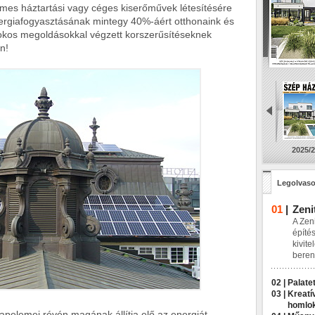
es háztartási vagy céges kiserőművek létesítésére
energiafogyasztásának mintegy 40%-áért otthonaink és
 okos megoldásokkal végzett korszerűsítéseknek
n!
2025/2
Legolvaso
01
|
Zeni
A Zeni
építés
kivite
beren
02 |
Palatet
03 |
Kreatí
homlo
apelemei révén magának állítja elő az energiát,