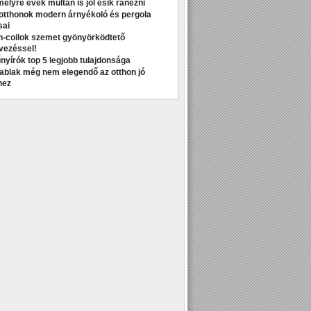
melyre évek múltán is jól esik ránézni
otthonok modern árnyékoló és pergola
sai
n-coilok szemet gyönyörködtető
vezéssel!
nyírók top 5 legjobb tulajdonsága
t ablak még nem elegendő az otthon jó
hez