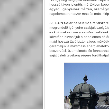
hosszú távon jelentős mértékben képe
egyedi igényeihez mérten, személyre
napelemes rendszer más és más, kiépí
AZ
E.ON Solar napelemes rendszere
megrendelő igényeire szabjuk szolgál
és
kulcsrakész megvalósítást
vállalunk
követően biztosítjuk a napelemes hálóz
majd hosszú távú biztonságos működtet
garantáljuk a maximális energiahaték
beszerzési, üzemeltetési és fenntartási
saját üzleti tevékenységére fordíthatja!