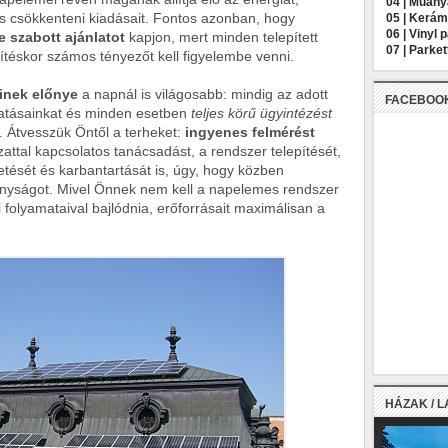
04 |
Műany
s csökkenteni kiadásait. Fontos azonban, hogy
05 |
Kerámi
06 |
Vinyl 
 szabott ajánlatot
kapjon, mert minden telepített
07 |
Parket
téskor számos tényezőt kell figyelembe venni.
inek előnye
a napnál is világosabb: mindig az adott
FACEBOO
tatásainkat és minden esetben
teljes körű ügyintézést
. Átvesszük Öntől a terheket:
ingyenes felmérést
attal kapcsolatos tanácsadást, a rendszer telepítését,
ését és karbantartását is, úgy, hogy közben
onyságot. Mivel Önnek nem kell a napelemes rendszer
 folyamataival bajlódnia, erőforrásait maximálisan a
HÁZAK / 