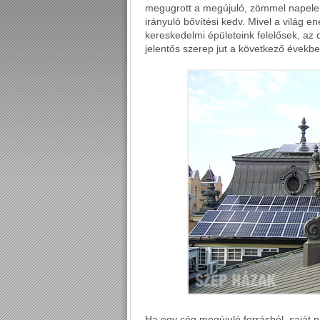
megugrott a megújuló, zömmel napelem
irányuló bővítési kedv. Mivel a világ 
kereskedelmi épületeink felelősek, az
jelentős szerep jut a következő évekbe
Ha egy cég megújuló forrásból, saját n