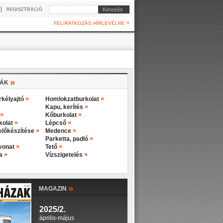
|
Keresés
REGISZTRÁCIÓ
»
FELIRATKOZÁS HÍRLEVÉLRE
»
IÁK
»
»
rkélyajtó
Homlokzatburkolat
»
Kapu, kerítés
»
»
Kőburkolat
»
»
rkolat
Lépcső
»
»
előkészítése
Medence
»
Parketta, padló
»
»
evonat
Tető
»
»
ba
Vízszigetelés
»
MAGAZIN
2025/2.
április-május