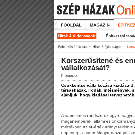
FŐOLDAL
MAGAZIN
ÉPÍTKEZ
Hírek & újdonságok
Építkezési tan
»
»
Építkezés / felújítás
Hírek & újdonságok
Korsz
Korszerűsítené és e
vállalkozását?
Promóció
Csökkentse vállalkozása kiadásait!
társasházak, irodák, intézmények, 
ajánljuk, hogy kiadásai tervezhetőb
A napelemes rendszerek egyre nagyob
magánemberek, állami és önkormányzat
mértékben az ár-érték arányt tekintve
napenergia-boom Magyarországot is el