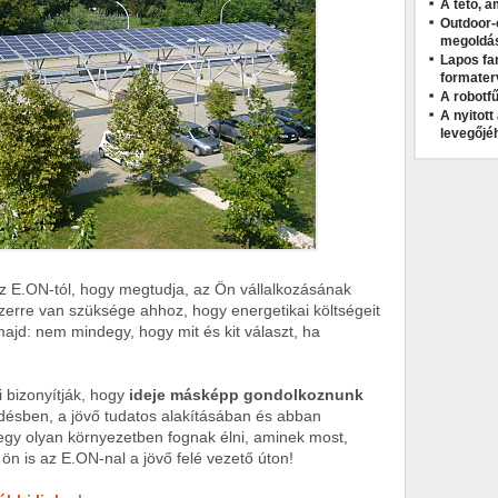
A tető, a
Outdoor-
megoldá
Lapos fa
formater
A robotfű
A nyitot
levegőjé
z E.ON-tól, hogy megtudja, az Ön vállalkozásának
erre van szüksége ahhoz, hogy energetikai költségeit
majd: nem mindegy, hogy mit és kit választ, ha
 bizonyítják, hogy
ideje másképp gondolkoznunk
ődésben, a jövő tudatos alakításában és abban
gy olyan környezetben fognak élni, aminek most,
 ön is az E.ON-nal a jövő felé vezető úton!