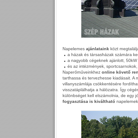
Napelemes
ajánlataink
közt megtalálj
a házak és társasházak számára ke
a nagyobb cégeknek ajánlott, 50kW f
és az intézmények, sportcsarnokok
Naperőműveinkhez
online követő re
tarthassa és tervezhesse kiadásait. A 
villanyszámlája csökkentésére fordíthat
visszatáplálhatja a hálózatra. Így cég
különbséget kell elszámolnia, de egy 
fogyasztása is kiváltható
napelemekk