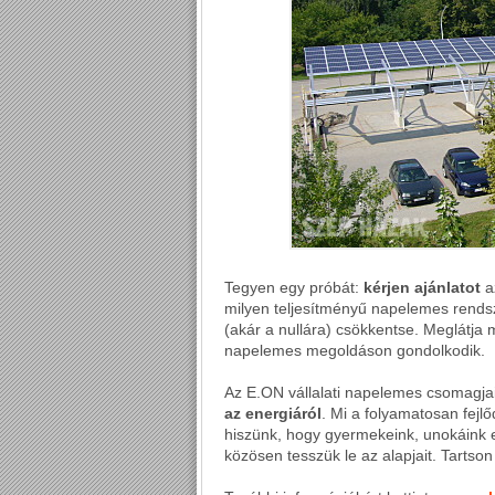
Tegyen egy próbát:
kérjen ajánlatot
a
milyen teljesítményű napelemes rendsz
(akár a nullára) csökkentse. Meglátja 
napelemes megoldáson gondolkodik.
Az E.ON vállalati napelemes csomagjai
az energiáról
. Mi a folyamatosan fejl
hiszünk, hogy
gyermekeink, unokáink e
közösen tesszük le az alapjait. Tartson