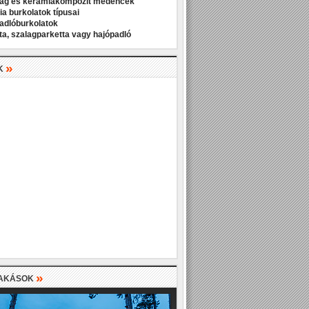
ag és kerámiakompozit medencék
a burkolatok típusai
padlóburkolatok
ta, szalagparketta vagy hajópadló
»
K
»
LAKÁSOK