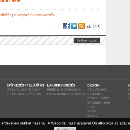
ábbi linkre
!
erűsítés
|
villanyszámla csökkentés
ÉPÍTKEZÉS / FELÚJÍTÁS
LAKBERENDEZÉS
DESIGN
K
HÍREK & ÚJDONSÁGOK
HÍREK & ÚJDONSÁGOK
CSALÁDI HÁZ
H
ÉPÍTKEZÉSI TANÁCSOK
LAKBERENDEZÉSI TIPPEK
ENTERIŐR
T
BÚTOR / TÁRGY
F
ÉTTEREM / BÁR
HOTEL
SHOP
IRODA
 érdekében sütiket használ. A Weboldal használatával Ön elfogadja az adat é
|
|
|
|
MEGRENDELÉS
SZERZŐI JOGOK
ADATVÉDELEM
ADATVÉDELMI SZABÁL