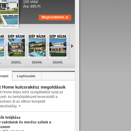
100 oldal
Ára: 895 Ft
»
Megrendelem
.
2025/1.
2024/6.
2024/5.
ttabb
Legfrissebb
t Home kulcsrakész megoldások
t Home teljes körű szolgáltatást nyújt az
zeti- és belsőépítészeti tervezéstől a
lezésen át az otthon komplett
»
dezésééig.
ők felújítása
v vakolatok és merész színek a
kzaton