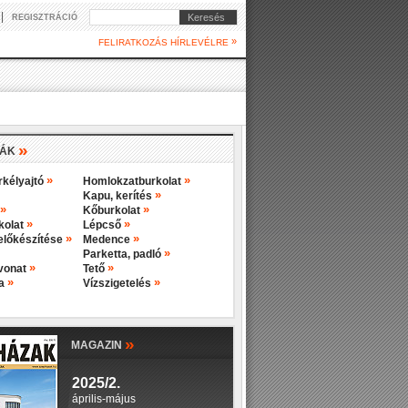
|
Keresés
REGISZTRÁCIÓ
»
FELIRATKOZÁS HÍRLEVÉLRE
»
IÁK
»
»
rkélyajtó
Homlokzatburkolat
»
Kapu, kerítés
»
»
Kőburkolat
»
»
rkolat
Lépcső
»
»
előkészítése
Medence
»
Parketta, padló
»
»
evonat
Tető
»
»
ba
Vízszigetelés
»
MAGAZIN
2025/2.
április-május