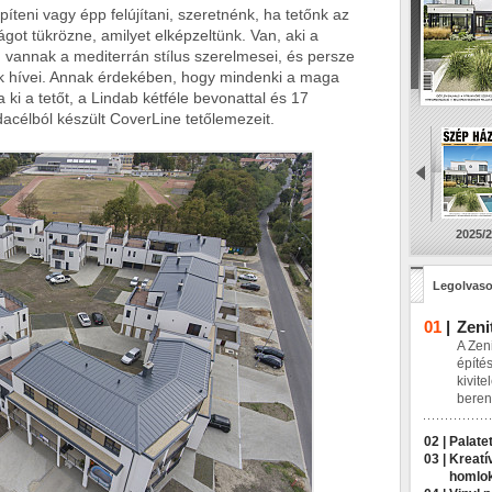
íteni vagy épp felújítani, szeretnénk, ha tetőnk az
ágot tükrözne, amilyet elképzeltünk. Van, aki a
vannak a mediterrán stílus szerelmesei, és persze
 hívei. Annak érdekében, hogy mindenki a maga
ki a tetőt, a Lindab kétféle bevonattal és 17
acélból készült CoverLine tetőlemezeit.
2025/2
Legolvaso
01
|
Zeni
A Zeni
építés
kivite
beren
02 |
Palatet
03 |
Kreatí
homlo