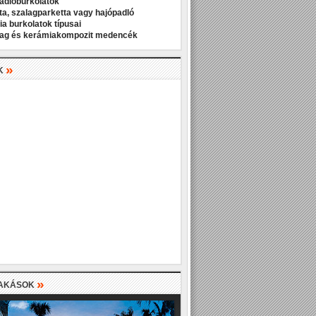
padlóburkolatok
ta, szalagparketta vagy hajópadló
a burkolatok típusai
ag és kerámiakompozit medencék
»
K
»
LAKÁSOK