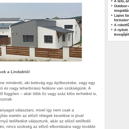
A tető, a
Outdoor-
megoldá
Lapos fa
formater
A robotfű
A nyitot
levegőjé
sok a Lindabtól
ne mindenki, aki belevág egy építkezésbe, vagy egy
tó és nagy teherbírású fedésre van szükségünk. A
ttől függően – akár több tíz vagy száz kilós terhelést is,
koznak.
yagot választani, mivel így nem csak a
jítás esetén az előző rétegek kezelése is jóval
yű tetőfedést választunk, akár az előző tetőfedő
dés, nincs szükség az előző elbontására vagy további