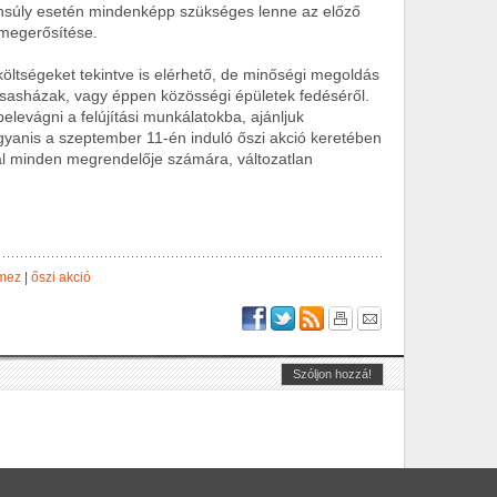
nsúly esetén mindenképp szükséges lenne az előző
ő megerősítése.
öltségeket tekintve is elérhető, de minőségi megoldás
ársasházak, vagy éppen közösségi épületek fedéséről.
levágni a felújítási munkálatokba, ajánljuk
Ugyanis a szeptember 11-én induló őszi akció keretében
l minden megrendelője számára, változatlan
mez
|
őszi akció