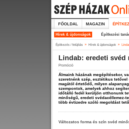
FŐOLDAL
MAGAZIN
ÉPÍTKEZ
Hírek & újdonságok
Építkezési tan
»
»
Építkezés / felújítás
Hírek & újdonságok
Linda
Lindab: eredeti svéd 
Promóció
Álmaink házának megépítésekor, va
szeretnénk szép, esztétikus tetővel
magától értetődő, milyen alapanyag
szempontok, amelyek ahhoz segíte
időtálló fedél kerüljön otthonunk t
minőségű, eredeti svédacéllemez-t
több évtizedre szóló megoldást tető
Változatos forma és szín svéd min