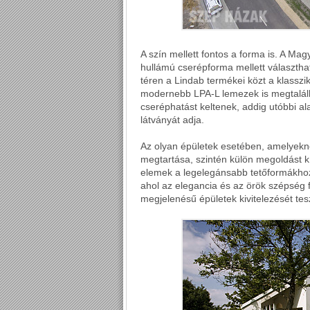
A szín mellett fontos a forma is. A
hullámú cserépforma mellett választha
téren a Lindab termékei közt a klasszi
modernebb LPA-L lemezek is megtalálha
cseréphatást keltenek, addig utóbbi 
látványát adja.
Az olyan épületek esetében, amelyekné
megtartása, szintén külön megoldást k
elemek a legelegánsabb tetőformákhoz,
ahol az elegancia és az örök szépség 
megjelenésű épületek kivitelezését tes