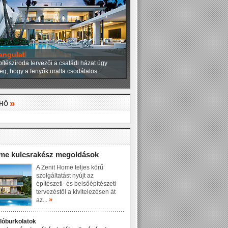
angulat
ítésziroda tervezői a családi házat úgy
eg, hogy a fenyők uralta csodálatos...
»
LHŐ
»
ome kulcsrakész megoldások
A Zenit Home teljes körű
szolgáltatást nyújt az
építészeti- és belsőépítészeti
tervezéstől a kivitelezésen át
»
az...
dlóburkolatok