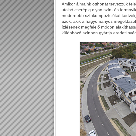
Amikor álmaink otthonát tervezzük felép
utolsó cserépig olyan szín- és formavil
modernebb színkompozíciókat kedveli, 
azok, akik a hagyományos megoldások
ízlésének megfelelő módon alakíthassa 
különböző színben gyártja eredeti svéd