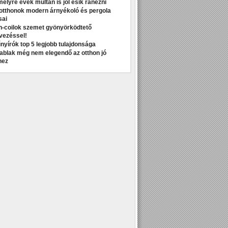
melyre évek múltán is jól esik ránézni
otthonok modern árnyékoló és pergola
sai
n-coilok szemet gyönyörködtető
vezéssel!
nyírók top 5 legjobb tulajdonsága
t ablak még nem elegendő az otthon jó
hez