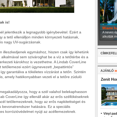
ak is!
Miami h
él jelentkezik a legnagyobb igénybevétel. Ezért a
A neves ép
alkották m
gy a tető ellenálljon minden környezeti hatásnak,
és nagy UV-sugárzásnak.
en illeszkedjenek egymáshoz, hiszen csak így lehetünk
CÍMKEFE
alkalmával sem szivároghat be a víz a tetőtérbe és a
zerkezeti károkhoz is vezethetne. A Lindab CoverLine
tetőlemezei ezért úgynevezett „bepattintós”
AJÁNLÓ
gy garantálva a tökéletes vízzárást a tetőn. Szintén
 is, amely hatékonyabban vezeti el a tetőre zúduló
Zenit H
is megakadályozza, hogy a szél valahol belekaphasson
dab CoverLine így ellenáll akár az erős széllökéseknek
acél tetőlemezeknek, hogy az erős napkitettséget és
is bevonatrendszer hatására. Ez a speciális
ljes korrózióvédelmet nyújt az acéllemezeknek.
Vinyl pa