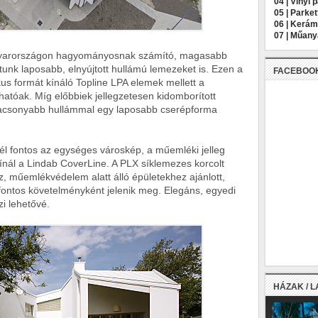
04 |
Vinyl 
05 |
Parket
06 |
Kerámi
07 |
Műany
 Magyarországon hagyományosnak számító, magasabb
tunk laposabb, elnyújtott hullámú lemezeket is. Ezen a
FACEBOO
kus formát kínáló Topline LPA elemek mellett a
tóak. Míg előbbiek jellegzetesen kidomborított
alacsonyabb hullámmal egy laposabb cserépforma
l fontos az egységes városkép, a műemléki jelleg
ínál a Lindab CoverLine. A PLX síklemezes korcolt
 műemlékvédelem alatt álló épületekhez ajánlott,
fontos követelményként jelenik meg. Elegáns, egyedi
zi lehetővé.
HÁZAK / 