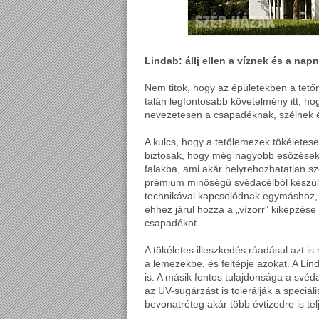
Lindab: állj ellen a víznek és a napn
Nem titok, hogy az épületekben a tetőn
talán legfontosabb követelmény itt, ho
nevezetesen a csapadéknak, szélnek 
A kulcs, hogy a tetőlemezek tökéletes
biztosak, hogy még nagyobb esőzések 
falakba, ami akár helyrehozhatatlan s
prémium minőségű svédacélból készült 
technikával kapcsolódnak egymáshoz, í
ehhez járul hozzá a „vízorr” kiképzése
csapadékot.
A tökéletes illeszkedés ráadásul azt 
a lemezekbe, és feltépje azokat. A Lin
is. A másik fontos tulajdonsága a svéd
az UV-sugárzást is tolerálják a speciál
bevonatréteg akár több évtizedre is te