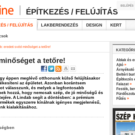
BELÉPÉS
ÉPÍTKEZÉS / FELÚJÍTÁS
ÉS / FELÚJÍTÁS
LAKBERENDEZÉS
DESIGN
KERT
ácsok
b: eredeti svéd minőséget a tetőre!
KATEGÓR
minőséget a tetőre!
Ablak és e
»
Ajtó
Árnyékoló
Beltéri bu
gy éppen meglévő otthonunk külső felújításakor
Építkezés 
 ékesíteni az épületet. Azonban korántsem
»
Falazat
ot válasszunk, és melyek a legfontosabb
Festék, b
nek hozzá, hogy nemcsak szép, de jó minőségű és
Fürdőszo
etejére. A Lindab segít a döntésben: a prémium
»
Fűtés
ermékek egyszerre kínálnak igényes megjelenésű,
nk kialakításához.
őségben