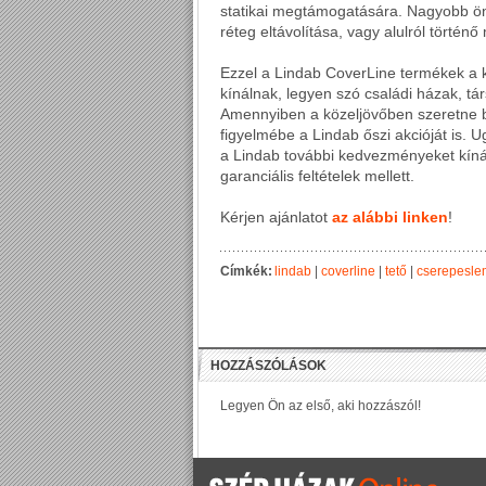
statikai megtámogatására. Nagyobb ö
réteg eltávolítása, vagy alulról történ
Ezzel a Lindab CoverLine termékek a k
kínálnak, legyen szó családi házak, t
Amennyiben a közeljövőben szeretne be
figyelmébe a Lindab őszi akcióját is. 
a Lindab további kedvezményeket kíná
garanciális feltételek mellett.
Kérjen ajánlatot
az alábbi linken
!
Címkék:
lindab
|
coverline
|
tető
|
cserepesle