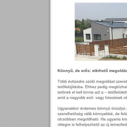
Könnyű, de erős: elérhető megoldá
Több évtizedre szóló megoldást szeret
tetőfelújításba. Ehhez pedig megbízha
tetőnek el kell bírnia azt a – tetőfelüle
amit a nagyobb eső- vagy hóesések o
Ugyanakkor érdemes könnyű önsúlyú an
szerelhetőség válik könnyebbé, de felú
olcsóbban megoldható. Ha ugyanis könn
rétegre is felhelyezhető az új lemezfe