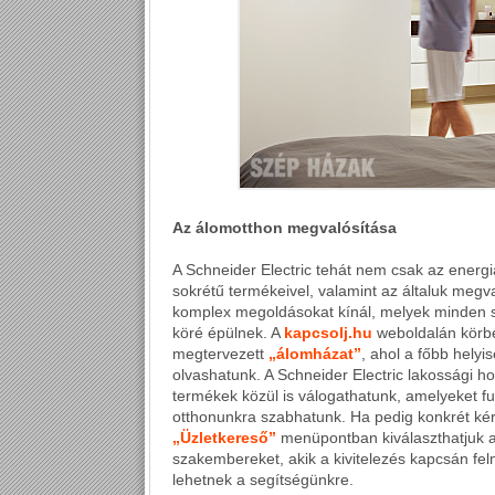
Az álomotthon megvalósítása
A Schneider Electric tehát nem csak az energi
sokrétű termékeivel, valamint az általuk megva
komplex megoldásokat kínál, melyek minden
köré épülnek. A
kapcsolj.hu
weboldalán körbe
megtervezett
„álomházat”
, ahol a főbb helyi
olvashatunk. A Schneider Electric lakossági hon
termékek közül is válogathatunk, amelyeket fu
otthonunkra szabhatunk. Ha pedig konkrét kér
„Üzletkereső”
menüpontban kiválaszthatjuk a
szakembereket, akik a kivitelezés kapcsán fe
lehetnek a segítségünkre.