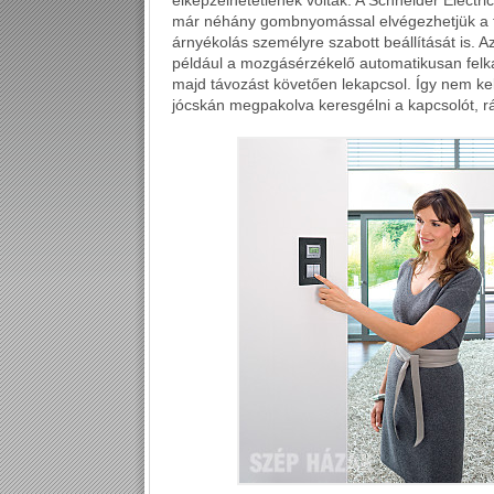
elképzelhetetlenek voltak. A Schneider Elect
már néhány gombnyomással elvégezhetjük a fűt
árnyékolás személyre szabott beállítását is. A
például a mozgásérzékelő automatikusan felkap
majd távozást követően lekapcsol. Így nem ke
jócskán megpakolva keresgélni a kapcsolót, r