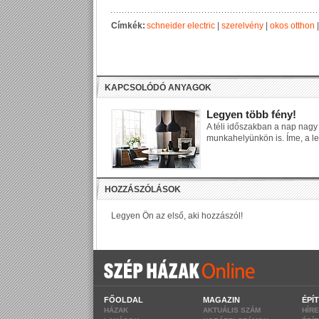
Címkék:
schneider electric
|
szerelvény
|
okos otthon
KAPCSOLÓDÓ ANYAGOK
Legyen több fény!
A téli időszakban a nap nag
munkahelyünkön is. Íme, a le
FŐOLDAL
MAGAZIN
ÉPÍ
HÁZAK
AKTUÁLIS SZÁM
HÍR