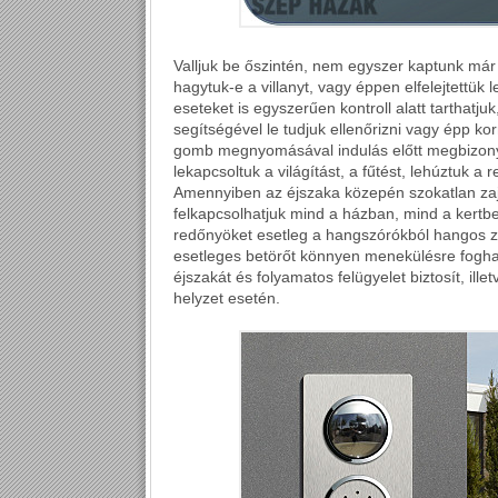
Valljuk be őszintén, nem egyszer kaptunk már
hagytuk-e a villanyt, vagy éppen elfelejtettük 
eseteket is egyszerűen kontroll alatt tarthatju
segítségével le tudjuk ellenőrizni vagy épp ko
gomb megnyomásával indulás előtt megbizony
lekapcsoltuk a világítást, a fűtést, lehúztuk a 
Amennyiben az éjszaka közepén szokatlan z
felkapcsolhatjuk mind a házban, mind a kertben
redőnyöket esetleg a hangszórókból hangos ze
esetleges betörőt könnyen menekülésre foghat
éjszakát és folyamatos felügyelet biztosít, illet
helyzet esetén.