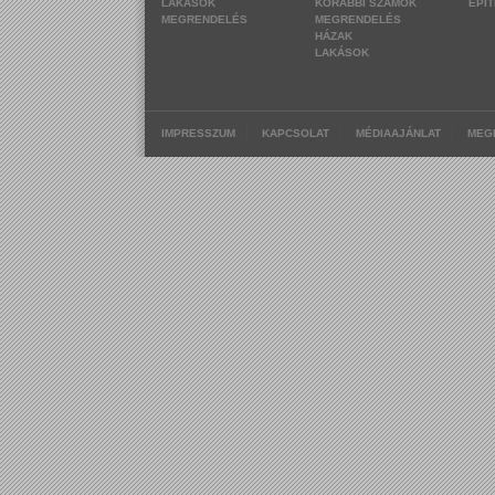
LAKÁSOK
KORÁBBI SZÁMOK
ÉPÍ
MEGRENDELÉS
MEGRENDELÉS
HÁZAK
LAKÁSOK
|
|
|
IMPRESSZUM
KAPCSOLAT
MÉDIAAJÁNLAT
MEG