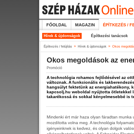
FŐOLDAL
MAGAZIN
ÉPÍTKEZÉS / F
Hírek & újdonságok
Építkezési tanácsok
»
»
Építkezés / felújítás
Hírek & újdonságok
Okos megoldás
Okos megoldások az ener
Promóció
A technológia rohamos fejlődésével az ott
változnak. A funkcionális és lakberendez
hangsúlyt fektetünk az energiahatékony, 
kapcsolj.hu weboldal nyújtotta ötletekkel
takarékossá és sokkal kényelmesebbé is t
Mindenki ért már haza olyan fáradtan munka u
mozdította volna meg. A technológia folyamato
igényeinknek is kedvez, és olyan dolgok való