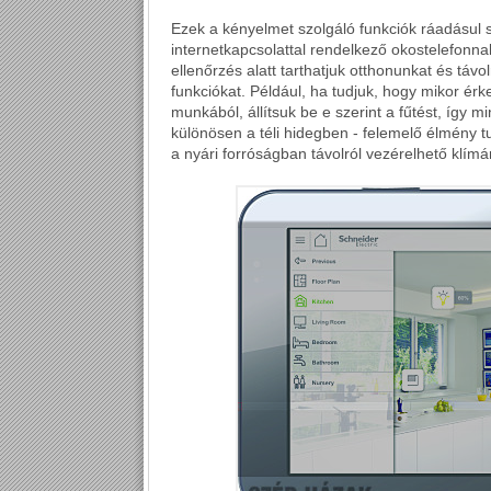
Ezek a kényelmet szolgáló funkciók ráadásul 
internetkapcsolattal rendelkező okostelefonn
ellenőrzés alatt tarthatjuk otthonunkat és távolr
funkciókat. Például, ha tudjuk, hogy mikor érk
munkából, állítsuk be e szerint a fűtést, így 
különösen a téli hidegben - felemelő élmény 
a nyári forróságban távolról vezérelhető klímár