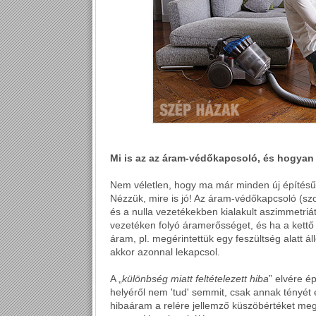
Mi is az az áram-védőkapcsoló, és hogyan 
Nem véletlen, hogy ma már minden új építésű 
Nézzük, mire is jó! Az áram-védőkapcsoló (szok
és a nulla vezetékekben kialakult aszimmetriát é
vezetéken folyó áramerősséget, és ha a kett
áram, pl. megérintettük egy feszültség alatt á
akkor azonnal lekapcsol.
A „
különbség miatt feltételezett hiba
” elvére é
helyéről nem 'tud' semmit, csak annak tényét
hibaáram a relére jellemző küszöbértéket meg