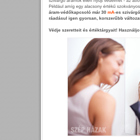
szivárgó áramok ellen nyújt védelmet - az átf
Például amíg egy alacsony értékű szokványos b
áram-védőkapcsoló már 30
mA
-es szivárg
ráadásul igen gyorsan, korszerűbb változat
Védje szeretteit és értéktárgyait! Használj