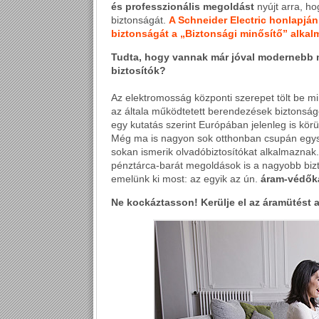
és professzionális megoldást
nyújt arra, ho
biztonságát.
A Schneider Electric honlapján
biztonságát a „Biztonsági minősítő” alkal
Tudta, hogy vannak már jóval modernebb
biztosítók?
Az elektromosság központi szerepet tölt be m
az általa működtetett berendezések biztons
egy kutatás szerint Európában jelenleg is körü
Még ma is nagyon sok otthonban csupán egy
sokan ismerik olvadóbiztosítókat alkalmaznak
pénztárca-barát megoldások is a nagyobb biz
emelünk ki most: az egyik az ún.
áram-védők
Ne kockáztasson! Kerülje el az áramütést