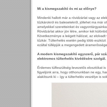
Mi a kismegszakító és mi az előnye?
Mindenki hallott már a rövidzárlat vagy az ele
tűzkárokról és balesetekről, jóllehet ma már 
amelyekkel szeretteinket és vagyontárgyainka
Rövidzárlat akkor jön létre, amikor két különb
Következménye a leégett hálózat, az elolvadt
tűzkár. Túlterhelés esetén pedig több eszköz
ezáltal túllépjük a megengedett áramerőssége
A modern kismegszakító egyszerű, pár száz 
elektromos túlterhelés kivédésére szolgál.
Érdemes túlfeszültség-levezetős elosztókat is
figyeljünk arra, hogy otthonunkban ne egy, h
alakítsunk ki – így a túlterhelés veszélye is so