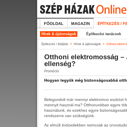
FŐOLDAL
MAGAZIN
ÉPÍTKEZÉS / F
Hírek & újdonságok
Építkezési tanácsok
»
»
Építkezés / felújítás
Hírek & újdonságok
Otthoni elektr
Otthoni elektromosság – 
ellenség?
Promóció
Hogyan tegyük még biztonságosabbá ottho
Belegondolt már mennyi elektromos eszközt h
mennyit használ ma? Otthonunkban egyre több
használunk, és ezekhez egyre biztonságosab
rendszerre van szükségünk.
Az elmúlt évtizedekben nemcsak az orvostudo