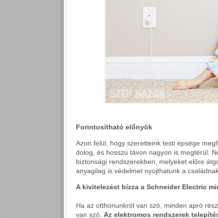
Forintosítható előnyök
Azon felül, hogy szeretteink testi épsége megfi
dolog, és hosszú távon nagyon is megtérül. Ne
biztonsági rendszerekben, melyeket előre át
anyagilag is védelmet nyújthatunk a családnak
A kivitelezést bízza a Schneider Electric m
Ha az otthonunkról van szó, minden apró részl
van szó.
Az elektromos rendszerek telepíté