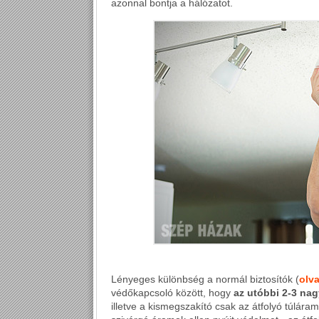
azonnal bontja a hálózatot.
Lényeges különbség a normál biztosítók (
olv
védőkapcsoló között, hogy
az utóbbi 2-3 na
illetve a kismegszakító csak az átfolyó túlár