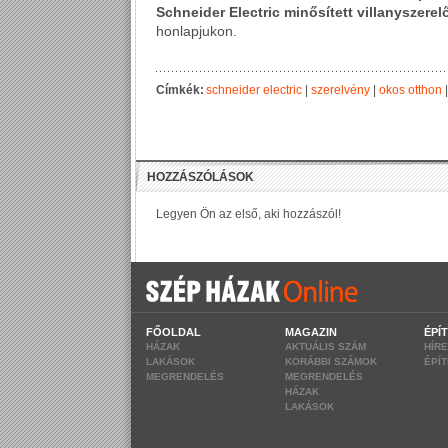
Schneider Electric minősített villanyszerel
honlapjukon.
Címkék:
schneider electric
|
szerelvény
|
okos otthon
FŐOLDAL
MAGAZIN
ÉPÍ
HÁZAK
AKTUÁLIS SZÁM
HÍR
LAKÁSOK
KORÁBBI SZÁMOK
ÉPÍ
MEGRENDELÉS
MEGRENDELÉS
HÁZAK
LAKÁSOK