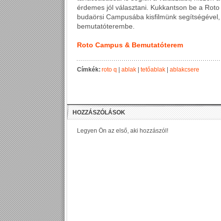
érdemes jól választani. Kukkantson be a Roto
budaörsi Campusába kisfilmünk segítségével,
bemutatóterembe.
Roto Campus & Bemutatóterem
Címkék:
roto q
|
ablak
|
tetőablak
|
ablakcsere