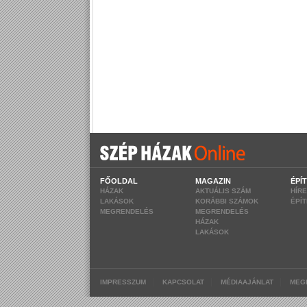
FŐOLDAL
MAGAZIN
ÉPÍ
HÁZAK
AKTUÁLIS SZÁM
HÍR
LAKÁSOK
KORÁBBI SZÁMOK
ÉPÍ
MEGRENDELÉS
MEGRENDELÉS
HÁZAK
LAKÁSOK
|
|
|
IMPRESSZUM
KAPCSOLAT
MÉDIAAJÁNLAT
MEG