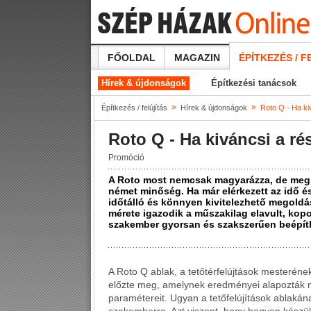
FŐOLDAL
MAGAZIN
ÉPÍTKEZÉS / F
Hírek & újdonságok
Építkezési tanácsok
»
»
Építkezés / felújítás
Hírek & újdonságok
Roto Q - Ha kiv
Roto Q - Ha kiváncsi a rés
Promóció
A Roto most nemcsak magyarázza, de meg 
német minőség. Ha már elérkezett az idő és 
időtálló és könnyen kivitelezhető megoldás
mérete igazodik a műszakilag elavult, kopo
szakember gyorsan és szakszerűen beépíthe
A Roto Q ablak, a tetőtérfelújtások mesteréne
előzte meg, amelynek eredményei alapozták m
paramétereit. Ugyan a tetőfelújítások ablaká