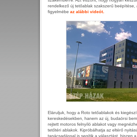
szakemberre. Azt viszont, hogy hogyan készül 
rendelkező új tetőablak szakszerű beépítése, a
figyelmébe
az alábbi videót.
Eláruljuk, hogy a Roto tetőablakok és kiegés
kereskedésekben, hanem az új, budaörsi bemut
rejtett motoros felnyíló ablakot vagy megnézh
tetőtéri ablakok. Kipróbálhatja az eltérő nyi
tanácsadással is segítik a választást, hiszen 