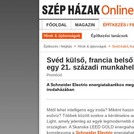
FŐOLDAL
MAGAZIN
ÉPÍTKEZÉS / F
Hírek & újdonságok
Építkezési tanácsok
»
»
Építkezés / felújítás
Hírek & újdonságok
Svéd külső, fr
Svéd külső, francia bels
egy 21. századi munkahe
Promóció
A Schneider Electric energiatakarékos me
irodaházában
Mitől lehet intelligens egy iroda? Miként has
esővíz? Többek között ezekre a kérdésekre ad
Light, amely jelenleg az egyik legmodernebb
országban. A Skanska LEED GOLD energiahat
komplexuma a
Schneider Electric
energiahat