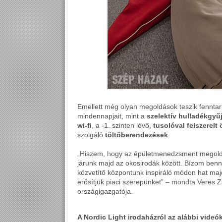
Emellett még olyan megoldások teszik fennta
mindennapjait, mint a
szelektív hulladékgyű
wi-fi
, a -1. szinten lévő,
tusolóval felszerelt 
szolgáló
töltőberendezések
.
„Hiszem, hogy az épületmenedzsment megoldá
járunk majd az okosirodák között. Bízom benn
közvetítő központunk inspiráló módon hat majd
erősítjük piaci szerepünket” – mondta Veres Z
országigazgatója.
A Nordic Light irodaházról az alábbi vide