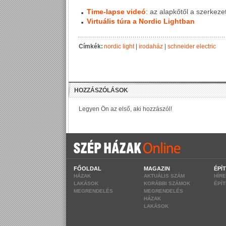
Time-lapse videó
: az alapkőtől a szerkeze
Virtuális túra a Nordic Lightban
Címkék:
nordic light
|
irodaház
|
schneider electric
FŐOLDAL
MAGAZIN
ÉPÍ
HÁZAK
AKTUÁLIS SZÁM
HÍR
LAKÁSOK
KORÁBBI SZÁMOK
ÉPÍ
MEGRENDELÉS
MEGRENDELÉS
HÁZAK
LAKÁSOK