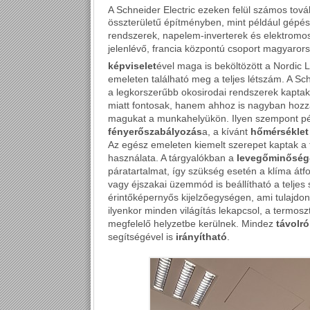
A Schneider Electric ezeken felül számos tov
összterületű építményben, mint például gépész
rendszerek, napelem-inverterek és elektromos
jelenlévő, francia központú csoport magyarors
képviselet
ével maga is beköltözött a Nordic 
emeleten található meg a teljes létszám. A Sch
a legkorszerűbb okosirodai rendszerek kapta
miatt fontosak, hanem ahhoz is nagyban hozz
magukat a munkahelyükön. Ilyen szempont pél
fényerőszabályozás
a, a kívánt
hőmérséklet 
Az egész emeleten kiemelt szerepet kaptak a t
használata. A tárgyalókban a
levegőminőség
páratartalmat, így szükség esetén a klíma átfo
vagy éjszakai üzemmód is beállítható a teljes 
érintőképernyős kijelzőegységen, ami tulajdo
ilyenkor minden világítás lekapcsol, a termosz
megfelelő helyzetbe kerülnek. Mindez
távolró
segítségével is
irányítható
.