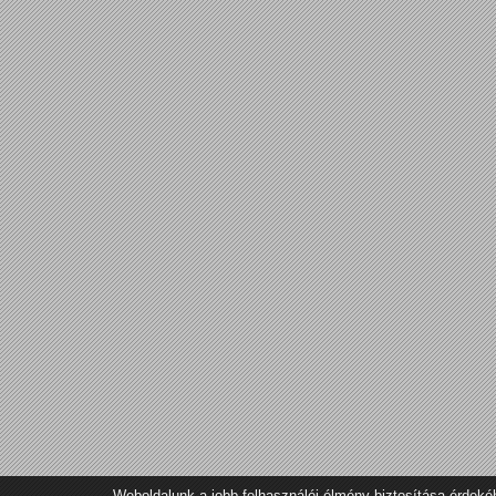
Weboldalunk a jobb felhasználói élmény biztosítása érdeké