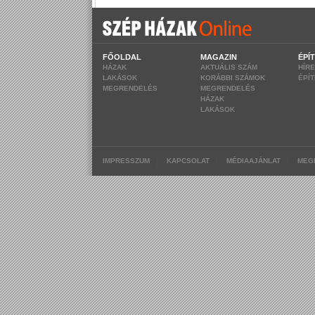
FŐOLDAL
MAGAZIN
ÉPÍ
HÁZAK
AKTUÁLIS SZÁM
HÍR
LAKÁSOK
KORÁBBI SZÁMOK
ÉPÍ
MEGRENDELÉS
MEGRENDELÉS
HÁZAK
LAKÁSOK
|
|
|
IMPRESSZUM
KAPCSOLAT
MÉDIAAJÁNLAT
MEG