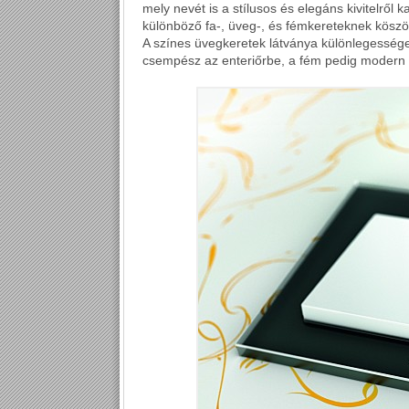
mely nevét is a stílusos és elegáns kivitelrő
különböző fa-, üveg-, és fémkereteknek köszö
A színes üvegkeretek látványa különlegességet
csempész az enteriőrbe, a fém pedig modern 