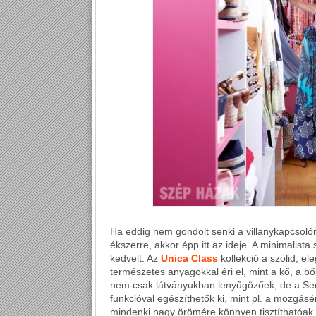
Ha eddig nem gondolt senki a villanykapcsolór
ékszerre, akkor épp itt az ideje. A minimalist
kedvelt. Az
Unica Class
kollekció a szolid, el
természetes anyagokkal éri el, mint a kő, a b
nem csak látványukban lenyűgözőek, de a S
funkcióval egészíthetők ki, mint pl. a mozgás
mindenki nagy örömére könnyen tisztíthatóak 