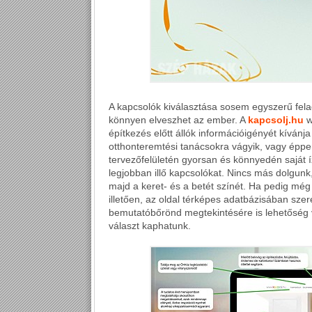
A kapcsolók kiválasztása sosem egyszerű fela
könnyen elveszhet az ember. A
kapcsolj.hu
w
építkezés előtt állók információigényét kívánja
otthonteremtési tanácsokra vágyik, vagy éppe
tervezőfelületén gyorsan és könnyedén saját í
legjobban illő kapcsolókat. Nincs más dolgunk,
majd a keret- és a betét színét. Ha pedig mé
illetően, az oldal térképes adatbázisában szer
bemutatóbőrönd megtekintésére is lehetőség v
választ kaphatunk.