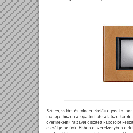
Színes, vidám és mindenekelőtt egyedi otthon.
mottója, hiszen a lepattintható átlátszó keret
gyermekeink rajzával díszített kapcsolót kés
cserélgethetünk. Ebben a szerelvényben a dek