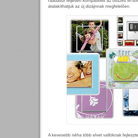
ráadásul teljesen kompatibilis az összes M-so
átalakíthatjuk az új dizájnnak megfelelően.
A kevesebb néha több elvet vallóknak fejleszte