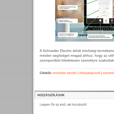
A Schneider Electric tehát minőségi termékeive
minden segítséget megad ahhoz, hogy az ott
szempontból tökéletesen személyre szabottak
Címkék:
schneider electric
|
villanykapcsoló
|
szerelv