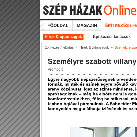
FŐOLDAL
MAGAZIN
ÉPÍTKEZÉS / F
Hírek & újdonságok
Építkezési tanácsok
»
»
Építkezés / felújítás
Hírek & újdonságok
Személyre szab
Személyre szabott villan
Promóció
Egyre nagyobb népszerűségnek örvendenek a
formák, minták és színek egyre bővülő ka
arany középutat. Igaz ez szinte mindenre, 
apróságoknak – még ha elsőre nem is gon
komfortérzetünkben, főleg ha stílussal, m
technológiával párosulnak. A Schneider El
könnyedén megtalálhatja ízlésének és sze