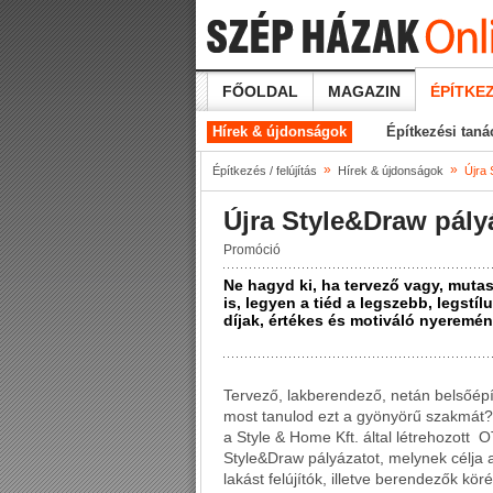
FŐOLDAL
MAGAZIN
ÉPÍTKEZ
Hírek & újdonságok
Építkezési tan
»
»
Építkezés / felújítás
Hírek & újdonságok
Újra 
Újra Style&Draw pály
Promóció
Ne hagyd ki, ha tervező vagy, mut
is, legyen a tiéd a legszebb, legst
díjak, értékes és motiváló nyeremé
Tervező, lakberendező, netán belsőépí
most tanulod ezt a gyönyörű szakmát?
a Style & Home Kft. által létrehozott
Style&Draw pályázatot, melynek célja 
lakást felújítók, illetve berendezők kö