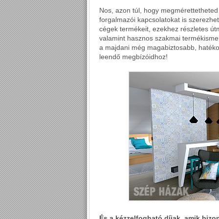
Nos, azon túl, hogy megmérettetheted 
forgalmazói kapcsolatokat is szerezhe
cégek termékeit, ezekhez részletes útm
valamint hasznos szakmai termékismere
a majdani még magabiztosabb, hatékon
leendő megbízóidhoz!
És a kézzelfogható díjak, amik bizo