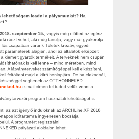
n lehetőségem leadni a pályamunkát? Ha
get?
2018. szeptember 15.
, vagyis még előtted az egész
bárki részt vehet, aki még tanulja, vagy már gyakorolja
fős csapatban várunk Tőletek kreatív, egyedi
t paraméterek alapján, ahol az általatok elképzelt
d a kiemelt gyártók termékeit. A terveknek nem csupán
ósíthatónak is kell lenne – mind méretben, mind
an. A látványterveket számítógéppel kell elkészíteni,
kell feltölteni majd a kiíró honlapjára. De ha elakadnál,
n készséggel segítenek az OTTHONNEKED
nneked.hu
e-mail címen fel tudod velük venni a
átványtervezői program használati lehetőséget is
ént, az azt igénylő indulóknak az ARCHLine.XP 2018
hónapos időtartamra ingyenesen bocsátja
elül. A programért regisztrálni
EKED pályázati aloldalon lehet.