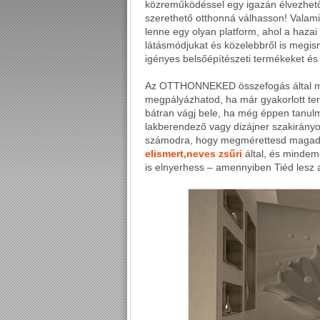
közreműködéssel egy igazán élvezhető,
szerethető otthonná válhasson! Valami
lenne egy olyan platform, ahol a haza
látásmódjukat és közelebbről is megism
igényes belsőépítészeti termékeket é
Az OTTHONNEKED összefogás által meghi
megpályázhatod, ha már gyakorlott te
bátran vágj bele, ha még éppen tanulmá
lakberendező vagy dizájner szakirányo
számodra, hogy megmérettesd magad
elismert,
neves zsűri
által, és mindem
is elnyerhess – amennyiben Tiéd lesz 