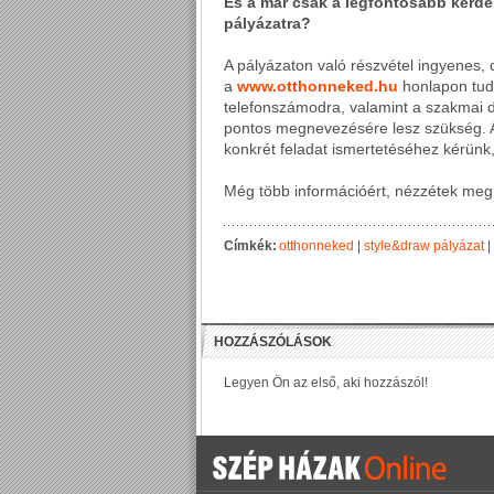
És a már csak a legfontosabb kérdé
pályázatra?
A pályázaton való részvétel ingyenes, d
a
www.otthonneked.hu
honlapon tud
telefonszámodra, valamint a szakmai di
pontos megnevezésére lesz szükség. A 
konkrét feladat ismertetéséhez kérünk, 
Még több információért, nézzétek meg 
Címkék:
otthonneked
|
style&draw pályázat
|