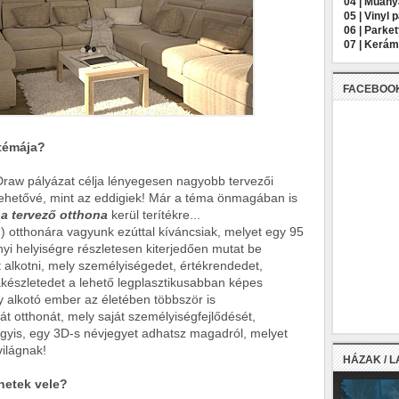
04 |
Műany
05 |
Vinyl 
06 |
Parket
07 |
Kerámi
FACEBOO
 témája?
Draw pályázat célja lényegesen nagyobb tervezői
lehetővé, mint az eddigiek! Már a téma önmagában is
l
a tervező otthona
kerül terítékre...
m) otthonára vagyunk ezúttal kíváncsiak, melyet egy 95
i helyiségre részletesen kiterjedően mutat be
t alkotni, mely személyiségedet, értékrendedet,
akészletedet a lehető legplasztikusabban képes
 alkotó ember az életében többször is
át otthonát, mely saját személyiségfejlődését,
vagyis, egy 3D-s névjegyet adhatsz magadról, melyet
világnak!
HÁZAK / 
hetek vele?