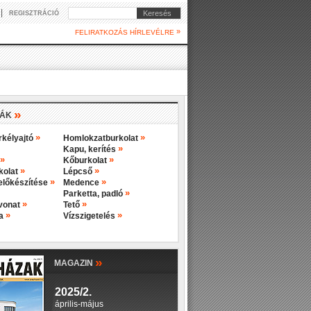
|
Keresés
REGISZTRÁCIÓ
»
FELIRATKOZÁS HÍRLEVÉLRE
»
IÁK
»
»
rkélyajtó
Homlokzatburkolat
»
Kapu, kerítés
»
»
Kőburkolat
»
»
rkolat
Lépcső
»
»
előkészítése
Medence
»
Parketta, padló
»
»
evonat
Tető
»
»
ba
Vízszigetelés
»
MAGAZIN
2025/2.
április-május