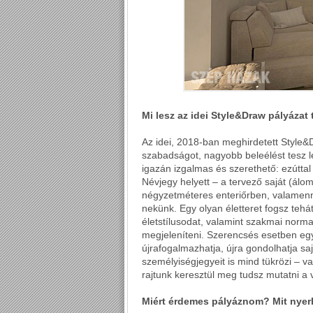
Mi lesz az idei Style&Draw pályázat
Az idei, 2018-ban meghirdetett Style&
szabadságot, nagyobb beleélést tesz 
igazán izgalmas és szerethető: ezútta
Névjegy helyett – a tervező saját (álo
négyzetméteres enteriőrben, valamenny
nekünk. Egy olyan életteret fogsz tehá
életstílusodat, valamint szakmai norm
megjeleníteni. Szerencsés esetben egy
újrafogalmazhatja, újra gondolhatja saj
személyiségjegyeit is mind tükrözi – 
rajtunk keresztül meg tudsz mutatni a 
Miért érdemes pályáznom? Mit nyer