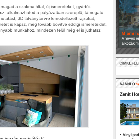
magad a szakma által, új ismereteket, gyártói-
tsz, alkalmazhatod a pályázatban szereplő, támogató
utatást, 3D látványtervre lemodellezett rajzokat,
tet is kapsz, még tovább bővítve eddigi ismereteidet,
yabb munkához, mindezen felül még el is juthatsz
Miami h
A neves ép
alkották m
CÍMKEFE
AJÁNLÓ
Zenit H
Vinyl pa
ny igazán motiválóak: