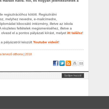
s maradt hátra: hol, és hogyan jelentkezhetek a
e regisztrációhoz kötött. Regisztrálni
sz, melyhez nevedre, e-mailcímedre,
plomádat kibocsátó intézmény, illetve az iskola
részletes feltételek megismeréséhez, illetve a
olvasd el a pontos pályázati kiírást, melyet
itt találsz
!
a pályázatról készült
Youtube videót
!
a tervező otthona
|
2018