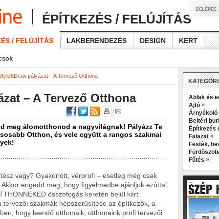
BELÉPÉS
ÉPÍTKEZÉS / FELÚJÍTÁS
ÉS / FELÚJÍTÁS
LAKBERENDEZÉS
DESIGN
KERT
ácsok
Style&Draw pályázat – A Tervező Otthona
KATEGÓR
ázat – A Tervező Otthona
Ablak és e
»
Ajtó
Árnyékoló
Beltéri bu
asd meg álomotthonod a nagyvilágnak! Pályázz Te
Építkezés 
ílusosabb Otthon, és vele együtt a rangos szakmai
»
Falazat
nyek!
Festék, b
Fürdőszo
»
Fűtés
tész vagy? Gyakorlott, vérprofi – esetleg még csak
 Akkor engedd meg, hogy figyelmedbe ajánljuk ezúttal
 OTTHONNEKED összefogás keretén belül kiírt
a tervezői szakmák népszerűsítése az építkezők, a
rében, hogy leendő otthonaik, otthonaink profi tervezői