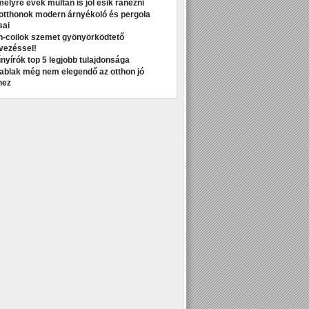
melyre évek múltán is jól esik ránézni
otthonok modern árnyékoló és pergola
sai
n-coilok szemet gyönyörködtető
vezéssel!
nyírók top 5 legjobb tulajdonsága
t ablak még nem elegendő az otthon jó
hez